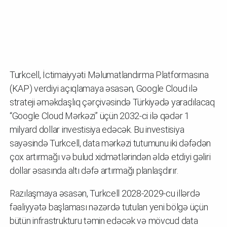
Turkcell, İctimaiyyəti Məlumatlandırma Platformasına
(KAP) verdiyi açıqlamaya əsasən, Google Cloud ilə
strateji əməkdaşlıq çərçivəsində Türkiyədə yaradılacaq
“Google Cloud Mərkəzi” üçün 2032-ci ilə qədər 1
milyard dollar investisiya edəcək. Bu investisiya
sayəsində Turkcell, data mərkəzi tutumunu iki dəfədən
çox artırmağı və bulud xidmətlərindən əldə etdiyi gəliri
dollar əsasında altı dəfə artırmağı planlaşdırır.
Razılaşmaya əsasən, Turkcell 2028-2029-cu illərdə
fəaliyyətə başlaması nəzərdə tutulan yeni bölgə üçün
bütün infrastrukturu təmin edəcək və mövcud data