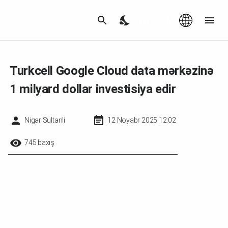
Az
|
EN
Turkcell Google Cloud data mərkəzinə
1 milyard dollar investisiya edir
Nigar Sultanli
12 Noyabr 2025 12:02
745 baxış