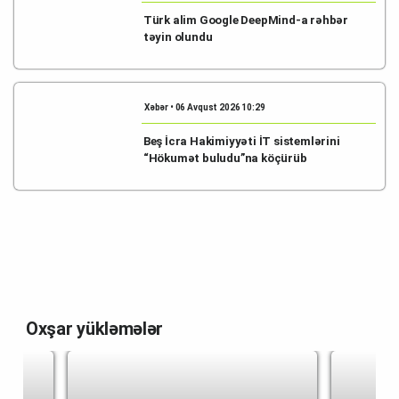
Türk alim Google DeepMind-a rəhbər
təyin olundu
Xəbər • 06 Avqust 2026 10:29
Beş İcra Hakimiyyəti İT sistemlərini
“Hökumət buludu”na köçürüb
Oxşar yükləmələr