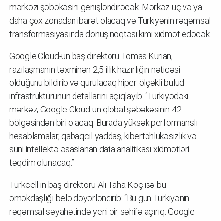
mərkəzi şəbəkəsini genişləndirəcək. Mərkəz üç və ya
daha çox zonadan ibarət olacaq və Türkiyənin rəqəmsal
transformasiyasında dönüş nöqtəsi kimi xidmət edəcək.
Google Cloud-un baş direktoru Tomas Kurian,
razılaşmanın təxminən 2,5 illik hazırlığın nəticəsi
olduğunu bildirib və qurulacaq hiper-ölçəkli bulud
infrastrukturunun detallarını açıqlayıb: “Türkiyədəki
mərkəz, Google Cloud-un qlobal şəbəkəsinin 42
bölgəsindən biri olacaq. Burada yüksək performanslı
hesablamalar, qabaqcıl yaddaş, kibertəhlükəsizlik və
süni intellektə əsaslanan data analitikası xidmətləri
təqdim olunacaq.”
Turkcell-in baş direktoru Ali Taha Koç isə bu
əməkdaşlığı belə dəyərləndirib: “Bu gün Türkiyənin
rəqəmsal səyahətində yeni bir səhifə açırıq. Google