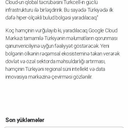
Cloud-un qlobal təcrübəsini Turkcell-in güclü
infrastrukturu ilə birləşdiririk. Bu sayədə Türkiyədə ilk
dəfə hiper-ölçəkli bulud bölgəsi yaradılacaq.”
Koç həmçinin vurğulayıb ki, yaradılacaq Google Cloud
Mərkəzi tamamilə Türkiyənin məlumatların qorunması
qanunvericiliyinə uyğun fəaliyyət göstərəcək. Yeni
bölgənin ölkənin rəqəmsal ekosisteminə təkan verərək
dövlət və özəl sektorda məhsuldarlığı artırması,
həmçinin Türkiyəni regional süni intellekt və data
innovasiya mərkəzinə çevirməsi gözlənilir.
Son yükləmələr