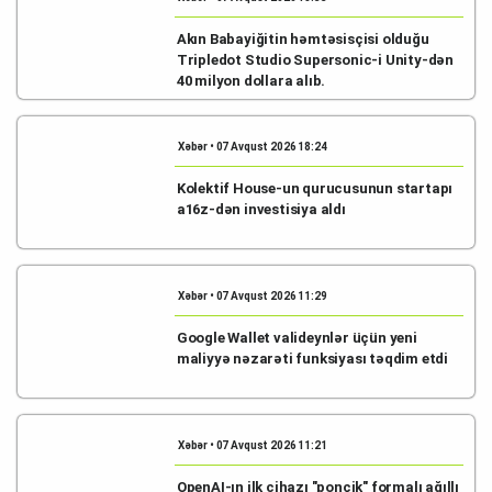
Akın Babayiğitin həmtəsisçisi olduğu
Tripledot Studio Supersonic-i Unity-dən
40 milyon dollara alıb.
Xəbər • 07 Avqust 2026 18:24
Kolektif House-un qurucusunun startapı
a16z-dən investisiya aldı
Xəbər • 07 Avqust 2026 11:29
Google Wallet valideynlər üçün yeni
maliyyə nəzarəti funksiyası təqdim etdi
Xəbər • 07 Avqust 2026 11:21
OpenAI-ın ilk cihazı "ponçik" formalı ağıllı