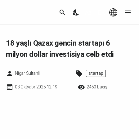
Az
|
EN
18 yaşlı Qazax gəncin startapı 6
milyon dollar investisiya cəlb etdi
Nigar Sultanli
startap
03 Oktyabr 2025 12:19
2450 baxış