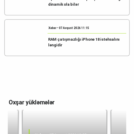
dinamik ola bilər
Xəbər • 07 Avqust 2026 11:15
RAM çatışmazlığı iPhone 18 istehsalını
ləngidir
Oxşar yükləmələr