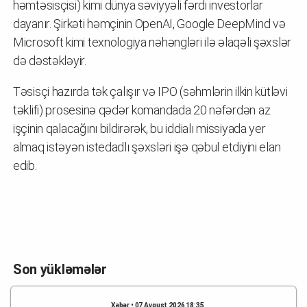
həmtəsisçisi) kimi dünya səviyyəli fərdi investorlar
dayanır. Şirkəti həmçinin OpenAI, Google DeepMind və
Microsoft kimi texnologiya nəhəngləri ilə əlaqəli şəxslər
də dəstəkləyir.
Təsisçi hazırda tək çalışır və IPO (səhmlərin ilkin kütləvi
təklifi) prosesinə qədər komandada 20 nəfərdən az
işçinin qalacağını bildirərək, bu iddialı missiyada yer
almaq istəyən istedadlı şəxsləri işə qəbul etdiyini elan
edib.
Son yükləmələr
Xəbər • 07 Avqust 2026 18:35