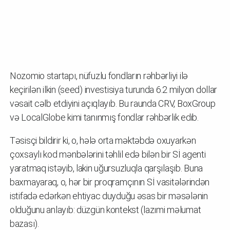
Nozomio startapı, nüfuzlu fondların rəhbərliyi ilə
keçirilən ilkin (seed) investisiya turunda 6.2 milyon dollar
vəsait cəlb etdiyini açıqlayıb. Bu raunda CRV, BoxGroup
və LocalGlobe kimi tanınmış fondlar rəhbərlik edib.
Təsisçi bildirir ki, o, hələ orta məktəbdə oxuyarkən
çoxsaylı kod mənbələrini təhlil edə bilən bir Sİ agenti
yaratmaq istəyib, lakin uğursuzluqla qarşılaşıb. Buna
baxmayaraq, o, hər bir proqramçının Sİ vasitələrindən
istifadə edərkən ehtiyac duyduğu əsas bir məsələnin
olduğunu anlayıb: düzgün kontekst (lazımi məlumat
bazası).