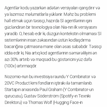
Agentlər kodu yazarkən adətən versiyaları qarışdırır və
ya lazımsız məlumatlarla yüklənir. Məhz bu problemi
həll etmək üçün təsisçi, hazırda Sİ agentlərinin işini
gücləndirən bir texnologiya olan Nia-nın ilk versiyasını
yaradıb. O, hesab edir ki, düzgün kontekstin olmaması Sİ
sistemlərinin insan zəkasından üstün kodlaşdırma
bacarığına çatmasına mane olan əsas səbəbdir. Təsisçi
iddia edir ki, Nia artıq kod agentlərinin səmərəliliyini ən
azı 30% artırıb və məqsədi bu göstəricini yüz dəfə
(100x) artırmaqdır.
Nozomio-nun bu investisiya raundu Y Combinator və
20VC Product kimi fondların iştirakı ilə tamamlanıb.
Startapın arxasında Paul Graham (Y Combinator-un
qurucusu), Gustav Söderström (Spotify-ın Texniki
Direktoru) və Thomas Wolf (Hugging Face-in