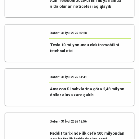
AzInTelecom 2026-cı ilin ilk yarısında
əldə olunan nəticələri açıqlayıb
Xəbər • 31 İyul 2026 15:28
Tesla 10 milyonuncu elektromobilini
istehsal etdi
Xəbər • 31 İyul 2026 14:41
Amazon Sİ səhvlərinə görə 2,48 milyon
dollar əlavə xərc çəkib
Xəbər • 31 İyul 2026 12:56
Reddit tarixində ilk dəfə 500 milyondan