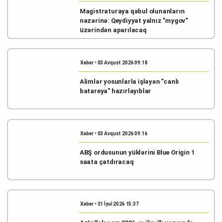
Magistraturaya qəbul olunanların
nəzərinə: Qeydiyyat yalnız "mygov"
üzərindən aparılacaq
Xəbər • 03 Avqust 2026 09:18
Alimlər yosunlarla işləyən "canlı
batareya" hazırlayıblar
Xəbər • 03 Avqust 2026 09:16
ABŞ ordusunun yüklərini Blue Origin 1
saata çatdıracaq
Xəbər • 31 İyul 2026 15:37