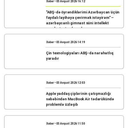
Xəbər • 03 Avqust 2026 16:12
"ABŞ-də öyrəndiklərimi Azərbaycan üçün
faydalı layihəyə çevirmək istəyirəm" –
azərbaycanlı gimnast süni intellekt
əsaslı startap hazırlayır
Xəbər • 03 Avqust 2026 14:19
Çin texnologiyaları ABŞ-da narahatlıq
yaradır
Xəbər • 03 Avqust 2026 12:03
Apple yaddaş çiplərinin çatışmazlığı
səbəbindən MacBook Air tədarükündə
problemlə üzləşib
Xəbər • 03 Avqust 2026 11:50