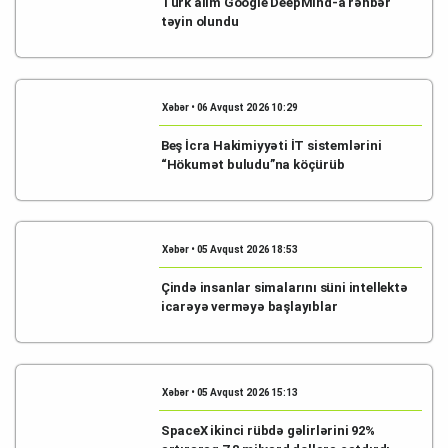
Türk alim Google DeepMind-a rəhbər
təyin olundu
Xəbər • 06 Avqust 2026 10:29
Beş İcra Hakimiyyəti İT sistemlərini
“Hökumət buludu”na köçürüb
Xəbər • 05 Avqust 2026 18:53
Çində insanlar simalarını süni intellektə
icarəyə verməyə başlayıblar
Xəbər • 05 Avqust 2026 15:13
SpaceX ikinci rübdə gəlirlərini 92%