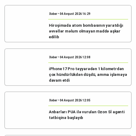
Xəbər • 04 Avqust 2026 16:29
Hiroşimada atom bombasının yaratdığı
əvvəllər məlum olmayan maddə aşkar
edilib
Xəbər • 04 Avqust 2026 12:08
iPhone 17 Pro təyyarədən 1 kilometrdən
çox hündürlükdən düşdü, amma işləməyə
davam etdi
Xəbər • 04 Avqust 2026 12:05
Anbarları PUA ilə vurulan Ozon Sİ agenti
tətbiqinə başlayıb