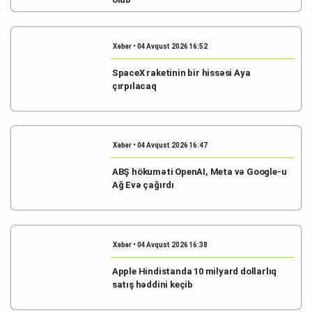
Xəbər • 04 Avqust 2026 16:52
SpaceX raketinin bir hissəsi Aya
çırpılacaq
Xəbər • 04 Avqust 2026 16:47
ABŞ hökuməti OpenAI, Meta və Google-u
Ağ Evə çağırdı
Xəbər • 04 Avqust 2026 16:38
Apple Hindistanda 10 milyard dollarlıq
satış həddini keçib