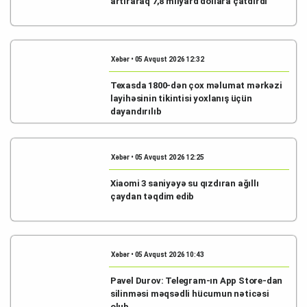
artıraraq 7,8 milyard dollara çatdırdı
Xəbər • 05 Avqust 2026 12:32
Texasda 1800-dən çox məlumat mərkəzi
layihəsinin tikintisi yoxlanış üçün
dayandırılıb
Xəbər • 05 Avqust 2026 12:25
Xiaomi 3 saniyəyə su qızdıran ağıllı
çaydan təqdim edib
Xəbər • 05 Avqust 2026 10:43
Pavel Durov: Telegram-ın App Store-dan
silinməsi məqsədli hücumun nəticəsi
olub