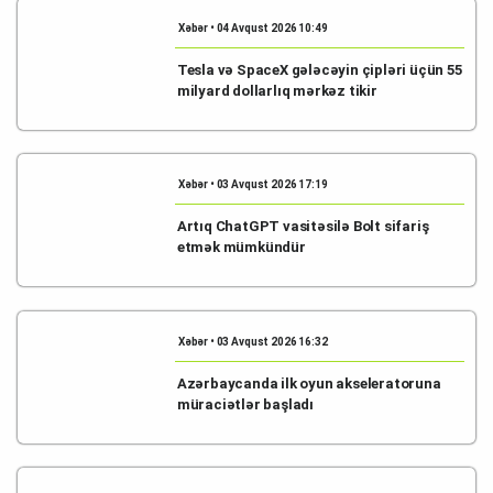
Xəbər • 04 Avqust 2026 10:49
Tesla və SpaceX gələcəyin çipləri üçün 55
milyard dollarlıq mərkəz tikir
Xəbər • 03 Avqust 2026 17:19
Artıq ChatGPT vasitəsilə Bolt sifariş
etmək mümkündür
Xəbər • 03 Avqust 2026 16:32
Azərbaycanda ilk oyun akseleratoruna
müraciətlər başladı