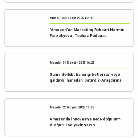
Video • 24 Dekabr 2025 12:18
"Amazon"un Marketinq Rəhbəri Nərmin
Fərzəliyeva | Techaz Podcast
Məqalə • 01 Dekabr 2025 16:25
Süni intellekt hansı şirkətləri zirvəyə
qaldırdı, hansıları batırdı?-Araşdırma
Məqalə • 20 Noyabr 2025 10:35
Amazonda innovasiya necə doğulur?-
Vurğun Hacıyevin yazısı