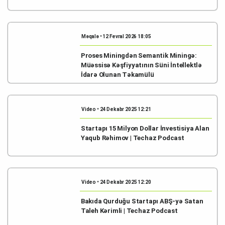
Məqalə • 12 Fevral 2026 18:05
Proses Miningdən Semantik Miningə:
Müəssisə Kəşfiyyatının Süni İntellektlə
İdarə Olunan Təkamülü
Video • 24 Dekabr 2025 12:21
Startapı 15 Milyon Dollar İnvestisiya Alan
Yaqub Rəhimov | Techaz Podcast
Video • 24 Dekabr 2025 12:20
Bakıda Qurduğu Startapı ABŞ-yə Satan
Taleh Kərimli | Techaz Podcast