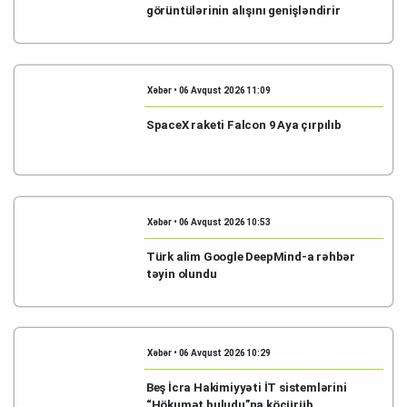
görüntülərinin alışını genişləndirir
Xəbər • 06 Avqust 2026 11:09
SpaceX raketi Falcon 9 Aya çırpılıb
Xəbər • 06 Avqust 2026 10:53
Türk alim Google DeepMind-a rəhbər
təyin olundu
Xəbər • 06 Avqust 2026 10:29
Beş İcra Hakimiyyəti İT sistemlərini
“Hökumət buludu”na köçürüb