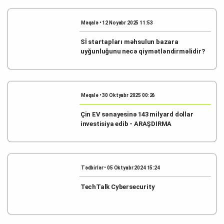
Məqalə • 12 Noyabr 2025 11:53
Sİ startapları məhsulun bazara
uyğunluğunu necə qiymətləndirməlidir?
Məqalə • 30 Oktyabr 2025 00:26
Çin EV sənayesinə 143 milyard dollar
investisiya edib - ARAŞDIRMA
Tədbirlər • 05 Oktyabr 2024 15:24
TechTalk Cybersecurity