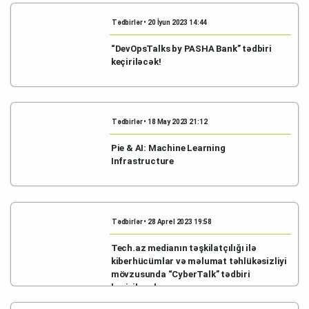
Tədbirlər • 20 İyun 2023 14:44
“DevOpsTalks by PASHA Bank” tədbiri
keçiriləcək!
Tədbirlər • 18 May 2023 21:12
Pie & AI: Machine Learning
Infrastructure
Tədbirlər • 28 Aprel 2023 19:58
Tech.az medianın təşkilatçılığı ilə
kiberhücümlar və məlumat təhlükəsizliyi
mövzusunda “CyberTalk” tədbiri
keçiriləcək