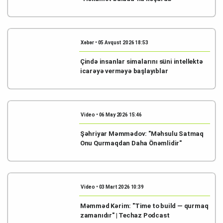
Xəbər • 05 Avqust 2026 18:53
Çində insanlar simalarını süni intellektə
icarəyə verməyə başlayıblar
Video • 06 May 2026 15:46
Şəhriyar Məmmədov: "Məhsulu Satmaq
Onu Qurmaqdan Daha Önəmlidir"
Video • 03 Mart 2026 10:39
Məmməd Kərim: "Time to build — qurmaq
zamanıdır" | Techaz Podcast