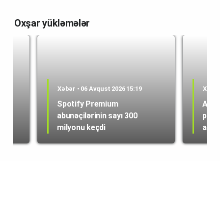
Oxşar yükləmələr
Xəbər • 06 Avqust 2026 15:19
Xəbər
Spotify Premium
ABŞ 
abunəçilərinin sayı 300
peyk
milyonu keçdi
alışı