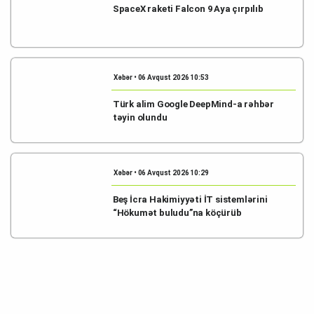
SpaceX raketi Falcon 9 Aya çırpılıb
Xəbər • 06 Avqust 2026 10:53
Türk alim Google DeepMind-a rəhbər
təyin olundu
Xəbər • 06 Avqust 2026 10:29
Beş İcra Hakimiyyəti İT sistemlərini
“Hökumət buludu”na köçürüb