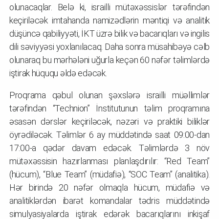
olunacaqlar. Belə ki, israilli mütəxəssislər tərəfindən
keçiriləcək imtahanda namizədlərin məntiqi və analitik
düşüncə qabiliyyəti, İKT üzrə bilik və bacarıqları və ingilis
dili səviyyəsi yoxlanılacaq. Daha sonra müsahibəyə cəlb
olunaraq bu mərhələni uğurla keçən 60 nəfər təlimlərdə
iştirak hüququ əldə edəcək.
Proqrama qəbul olunan şəxslərə israilli müəllimlər
tərəfindən “Technion” İnstitutunun təlim proqramına
əsasən dərslər keçiriləcək, nəzəri və praktiki biliklər
öyrədiləcək. Təlimlər 6 ay müddətində saat 09:00-dan
17:00-a qədər davam edəcək. Təlimlərdə 3 növ
mütəxəssisin hazırlanması planlaşdırılır: “Red Team”
(hücum), “Blue Team” (müdafiə), “SOC Team” (analitika).
Hər birində 20 nəfər olmaqla hücum, müdafiə və
analitiklərdən ibarət komandalar tədris müddətində
simulyasiyalarda iştirak edərək bacarıqlarını inkişaf