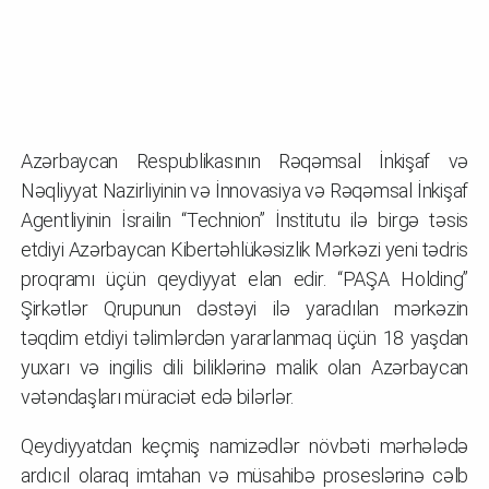
Azərbaycan Respublikasının Rəqəmsal İnkişaf və
Nəqliyyat Nazirliyinin və İnnovasiya və Rəqəmsal İnkişaf
Agentliyinin İsrailin “Technion” İnstitutu ilə birgə təsis
etdiyi Azərbaycan Kibertəhlükəsizlik Mərkəzi yeni tədris
proqramı üçün qeydiyyat elan edir. “PAŞA Holding”
Şirkətlər Qrupunun dəstəyi ilə yaradılan mərkəzin
təqdim etdiyi təlimlərdən yararlanmaq üçün 18 yaşdan
yuxarı və ingilis dili biliklərinə malik olan Azərbaycan
vətəndaşları müraciət edə bilərlər.
Qeydiyyatdan keçmiş namizədlər növbəti mərhələdə
ardıcıl olaraq imtahan və müsahibə proseslərinə cəlb