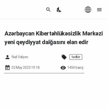
Az
|
EN
Azərbaycan Kibertəhlükəsizlik Mərkəzi
yeni qeydiyyat dalğasını elan edir
Nail Valiyev
tədbir
02 May 2023 19:18
1454 baxış