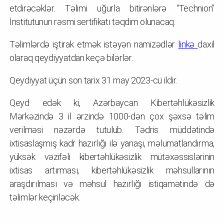
etdirəcəklər. Təlimi uğurla bitirənlərə “Technion”
İnstitutunun rəsmi sertifikatı təqdim olunacaq.
Təlimlərdə iştirak etmək istəyən namizədlər
linkə
daxil
olaraq qeydiyyatdan keçə bilərlər.
Qeydiyyat üçün son tarix 31 may 2023-cü ildir.
Qeyd edək ki, Azərbaycan Kibertəhlükəsizlik
Mərkəzində 3 il ərzində 1000-dən çox şəxsə təlim
verilməsi nəzərdə tutulub. Tədris müddətində
ixtisaslaşmış kadr hazırlığı ilə yanaşı, məlumatlandırma,
yüksək vəzifəli kibertəhlükəsizlik mütəxəssislərinin
ixtisas artırması, kibertəhlükəsizlik məhsullarının
araşdırılması və məhsul hazırlığı istiqamətində də
təlimlər keçiriləcək.