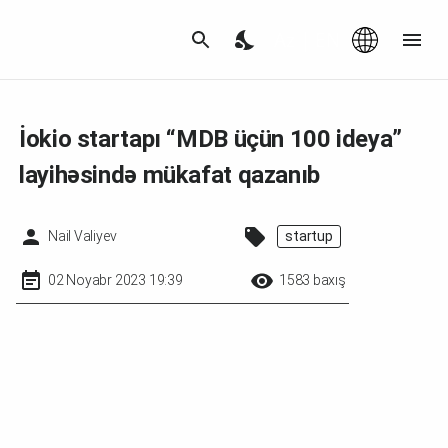
Az
|
EN
İokio startapı “MDB üçün 100 ideya”
layihəsində mükafat qazanıb
Nail Valiyev
startup
02 Noyabr 2023 19:39
1583 baxış