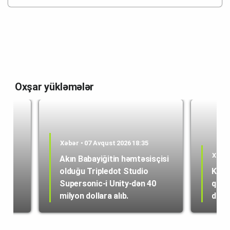
Oxşar yükləmələr
Xəbər • 07 Avqust 2026 18:35
Xəbər
Akın Babayiğitin həmtəsisçisi
olduğu Tripledot Studio
Kole
 18
Supersonic-i Unity-dən 40
quru
milyon dollara alıb.
dən i