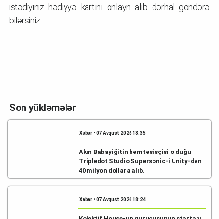
istədiyiniz hədiyyə kartını onlayn alıb dərhal göndərə
bilərsiniz.
Son yükləmələr
Xəbər • 07 Avqust 2026 18:35
Akın Babayiğitin həmtəsisçisi olduğu
Tripledot Studio Supersonic-i Unity-dən
40 milyon dollara alıb.
Xəbər • 07 Avqust 2026 18:24
Kolektif House-un qurucusunun startapı