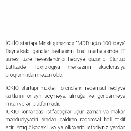
İOKİO startapı Minsk şəhərində “MDB üçün 100 ideya”
Beynəlxalq gənclər layihəsinin final mərhələsində İT
sahəsi üzrə həvəsləndirici hədiyyə qazanıb. Startap
Lütfizadə Texnologiya mərkəzinin akselerasiya
proqramından məzun olub.
İOKİO startapı müxtəlif brendlərin rəqəmsal hədiyyə
kartlarını onlayn seçməyə, almağa və göndərməyə
imkan verən platformadır.
İOKİO komandası istifadəçilər üçün zaman və məkan
məhdudiyyətini aradan qaldıran rəqəmsal həll təklif
edir. Artıq ölkədaxili və ya ölkəxarici istədiyiniz yerdən