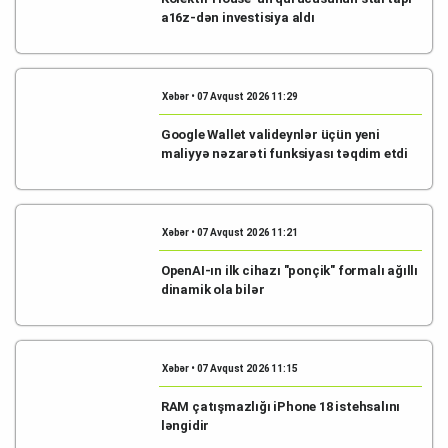
a16z-dən investisiya aldı
Xəbər • 07 Avqust 2026 11:29
Google Wallet valideynlər üçün yeni
maliyyə nəzarəti funksiyası təqdim etdi
Xəbər • 07 Avqust 2026 11:21
OpenAI-ın ilk cihazı "ponçik" formalı ağıllı
dinamik ola bilər
Xəbər • 07 Avqust 2026 11:15
RAM çatışmazlığı iPhone 18 istehsalını
ləngidir