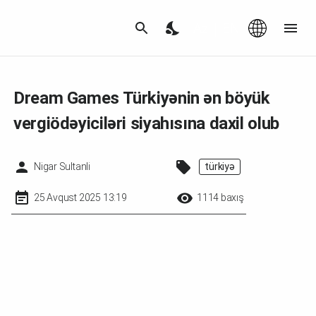
Az
|
EN
Dream Games Türkiyənin ən böyük
vergiödəyiciləri siyahısına daxil olub
Nigar Sultanli
türkiyə
25 Avqust 2025 13:19
1114 baxış