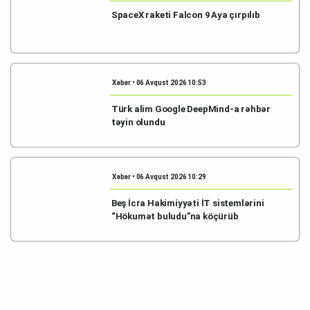
SpaceX raketi Falcon 9 Aya çırpılıb
Xəbər • 06 Avqust 2026 10:53
Türk alim Google DeepMind-a rəhbər
təyin olundu
Xəbər • 06 Avqust 2026 10:29
Beş İcra Hakimiyyəti İT sistemlərini
“Hökumət buludu”na köçürüb