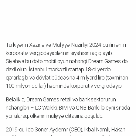
Türkiyənin Xəzinə və Maliyyə Nazirliyi 2024-cü ilin ən iri
korporativ vergiödəyicilərinin siyahısını açıqlayıb.
Siyahıya bu dəfə mobil oyun nəhəngi Dream Games də
daxil olub. İstanbul mərkəzli startap 18-ci yerdə
qərarlaşıb və dövlət büdcəsinə 4 milyard lirə (təxminən
100 milyon dollar) həcmində korporativ vergi ödəyib.
Beləliklə, Dream Games retail və bank sektorunun
nəhəngləri – LC Waikiki, BİM və QNB Bank ilə eyni sırada
yer alaraq, ölkənin maliyyə elitasına qoşulub.
2019-cu ildə Soner Aydemir (CEO), İkbal Namlı, Hakan