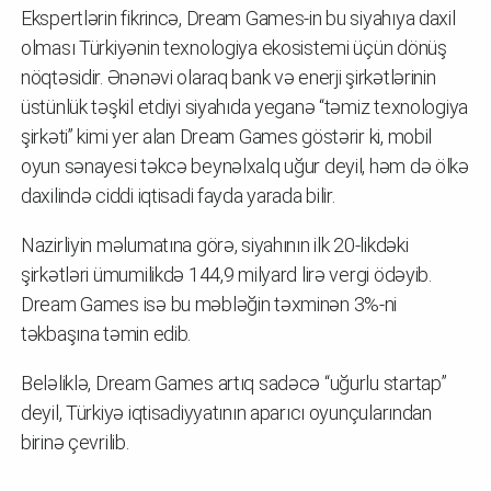
Ekspertlərin fikrincə, Dream Games-in bu siyahıya daxil
olması Türkiyənin texnologiya ekosistemi üçün dönüş
nöqtəsidir. Ənənəvi olaraq bank və enerji şirkətlərinin
üstünlük təşkil etdiyi siyahıda yeganə “təmiz texnologiya
şirkəti” kimi yer alan Dream Games göstərir ki, mobil
oyun sənayesi təkcə beynəlxalq uğur deyil, həm də ölkə
daxilində ciddi iqtisadi fayda yarada bilir.
Nazirliyin məlumatına görə, siyahının ilk 20-likdəki
şirkətləri ümumilikdə 144,9 milyard lirə vergi ödəyib.
Dream Games isə bu məbləğin təxminən 3%-ni
təkbaşına təmin edib.
Beləliklə, Dream Games artıq sadəcə “uğurlu startap”
deyil, Türkiyə iqtisadiyyatının aparıcı oyunçularından
birinə çevrilib.