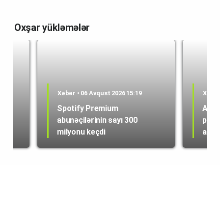
Oxşar yükləmələr
Xəbər • 06 Avqust 2026 15:19
Xəbər
Spotify Premium
ABŞ 
abunəçilərinin sayı 300
peyk
milyonu keçdi
alışı