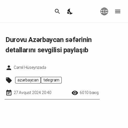
Az
|
EN
Durovu Azərbaycan səfərinin
detallarını sevgilisi paylaşıb
Cəmil Hüseynzadə
azərbaycan
telegram
27 Avqust 2024 20:40
6010 baxış