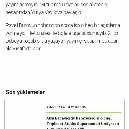
yayımlanmayıb. Mütün məlumatları sosial media
hesabından Yuliya Vavilova paylaşıb.
Pavel Durovun həbsindən sonra isə o heç bir açıqlama
verməyib. Hətta ailəsi ilə belə əlaqə saxlamayıb. 2 ildir
Dubaya köçüb orda yaşayan yayımçı sosial mediadan
aktiv istifadə edir.
Son yükləmələr
Xəbər • 07 Avqust 2026 18:35
Akın Babayiğitin həmtəsisçisi olduğu
Tripledot Studio Supersonic-i Unity-dən