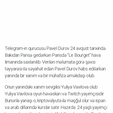
Telegram-ın qurucusu Pavel Durov 24 avqust tarixində
Bakıdan Parisə gedərkən Parisdə “Le Bourget” hava
limanında saxlanılıb. Verilən məlumata görə şəxsi
təyyarəsi ilə səyahət edən Pavel Durov həbs edilərkən
yanında bir xanım və bir mühafizə əməkdaşı olub.
Onun yanındakı xanım sevgilisi Yuliya Vavilova olub.
Yuliya Vavilova oyun həvəskarı və Twitch yayımçısıdır.
Bununla yanaşı o, kriptovalyuta ilə məşğul olur və ispan
və ərəb dillərində kurslar satır. Hazırda 24 yaşlı yayımçı