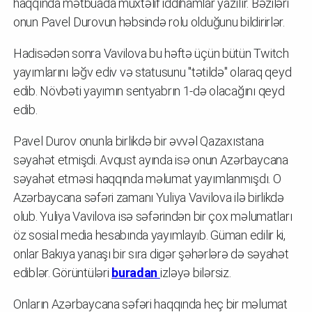
haqqında mətbuada müxtəlif iddihamlar yazılır. Bəziləri
onun Pavel Durovun həbsində rolu olduğunu bildirirlər.
Hadisədən sonra Vavilova bu həftə üçün bütün Twitch
yayımlarını ləğv ediv və statusunu "tətildə" olaraq qeyd
edib. Növbəti yayımın sentyabrın 1-də olacağını qeyd
edib.
Pavel Durov onunla birlikdə bir əvvəl Qazaxıstana
səyahət etmişdi. Avqust ayında isə onun Azərbaycana
səyahət etməsi haqqında məlumat yayımlanmışdı. O
Azərbaycana səfəri zamanı Yuliya Vavilova ilə birlikdə
olub. Yuliya Vavilova isə səfərindən bir çox məlumatları
öz sosial media hesabında yayımlayıb. Güman edilir ki,
onlar Bakıya yanaşı bir sıra digər şəhərlərə də səyahət
ediblər. Görüntüləri
buradan
izləyə bilərsiz.
Onların Azərbaycana səfəri haqqında heç bir məlumat