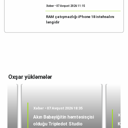
Xəbər • 07 Avqust 2026 11:15
RAM çatışmazlığı iPhone 18 istehsalını
ləngidir
Oxşar yükləmələr
Xəbər • 07 Avqust 2026 18:35
Xəbər
Akın Babayiğitin həmtəsisçisi
olduğu Tripledot Studio
Kole