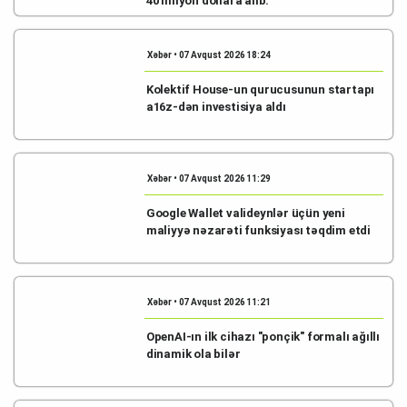
40 milyon dollara alıb.
Xəbər • 07 Avqust 2026 18:24
Kolektif House-un qurucusunun startapı
a16z-dən investisiya aldı
Xəbər • 07 Avqust 2026 11:29
Google Wallet valideynlər üçün yeni
maliyyə nəzarəti funksiyası təqdim etdi
Xəbər • 07 Avqust 2026 11:21
OpenAI-ın ilk cihazı "ponçik" formalı ağıllı
dinamik ola bilər