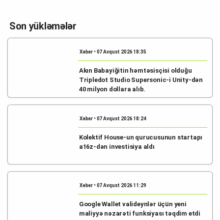
Son yükləmələr
Xəbər • 07 Avqust 2026 18:35
Akın Babayiğitin həmtəsisçisi olduğu
Tripledot Studio Supersonic-i Unity-dən
40 milyon dollara alıb.
Xəbər • 07 Avqust 2026 18:24
Kolektif House-un qurucusunun startapı
a16z-dən investisiya aldı
Xəbər • 07 Avqust 2026 11:29
Google Wallet valideynlər üçün yeni
maliyyə nəzarəti funksiyası təqdim etdi