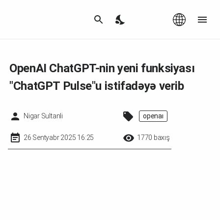
Az
|
EN
OpenAI ChatGPT-nin yeni funksiyası
"ChatGPT Pulse"u istifadəyə verib
Nigar Sultanli
openai
26 Sentyabr 2025 16:25
1770 baxış