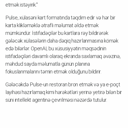
etmək istəyirik."
Pulse, xülasəni kart formatında təqdim edir və hər bir
karta klikləməklə ətraflı məlumat əldə etmək
mümkündür. İstifadəçilər bu kartlara rəy bildirərək
gələcək xülasələrin daha dəqiq hazırlanmasına kömək
edə bilərlər. OpenAI, bu xüsusiyyətin məqsədinin
istifadəçiləri davamlı olaraq ekranda saxlamaq əvəzinə,
məhdud sayda məlumatla günün planına
fokuslanmalarını təmin etmək olduğunu bildirir.
Gələcəkdə Pulse-un restoran bron etmək və ya e-poçt
layihəsi hazırlamaq kimi hərəkətləri yerinə yetirə bilən bir
süni intellekt agentinə çevrilməsi nəzərdə tutulur.