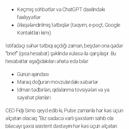
Keçmiş söhbətlər və ChatGPT daxilindəki
fəaliyyətlər.
Əlaqələndirilmiş tətbiqlər (təqvim, e-poçt, Google
Kontaktları kimi).
İstifadəçi səhər tətbiqi açdığı zaman, beşdən ona qədər
"brief" (qısa hesabat) şəklində xülasə ilə qarşılaşır. Bu
hesabatlar aşağıdakıları əhatə edə bilər:
Günün ajandası.
Maraq doğuran mövzulardakı xəbərlər.
İdman tədbirləri, qidalanma tövsiyələri və ya
səyahət planları.
CEO Fidji Simo qeyd edib ki, Pulse zamanla hər kəs üçün
əlçatan olacaq: "Biz sadəcə varlı şəxslərin sahib ola
biləcəyi şəxsi asistent dəstəyini hər kəs üçün əlçatan