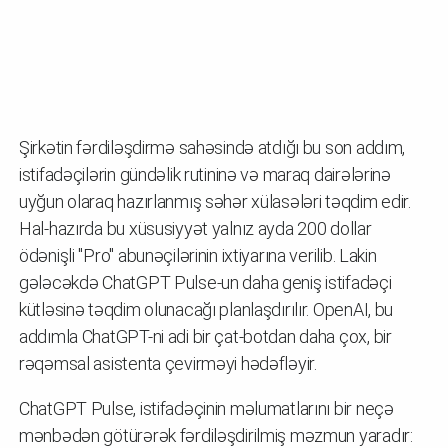
Şirkətin fərdiləşdirmə sahəsində atdığı bu son addım,
istifadəçilərin gündəlik rutininə və maraq dairələrinə
uyğun olaraq hazırlanmış səhər xülasələri təqdim edir.
Hal-hazırda bu xüsusiyyət yalnız ayda 200 dollar
ödənişli "Pro" abunəçilərinin ixtiyarına verilib. Lakin
gələcəkdə ChatGPT Pulse-un daha geniş istifadəçi
kütləsinə təqdim olunacağı planlaşdırılır. OpenAI, bu
addımla ChatGPT-ni adi bir çat-botdan daha çox, bir
rəqəmsal asistenta çevirməyi hədəfləyir.
ChatGPT Pulse, istifadəçinin məlumatlarını bir neçə
mənbədən götürərək fərdiləşdirilmiş məzmun yaradır: