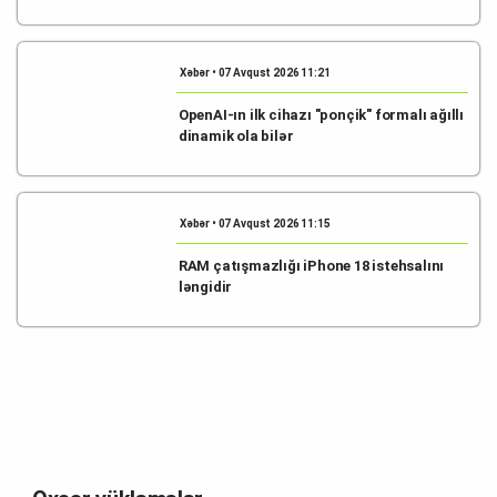
Xəbər • 07 Avqust 2026 11:21
OpenAI-ın ilk cihazı "ponçik" formalı ağıllı
dinamik ola bilər
Xəbər • 07 Avqust 2026 11:15
RAM çatışmazlığı iPhone 18 istehsalını
ləngidir