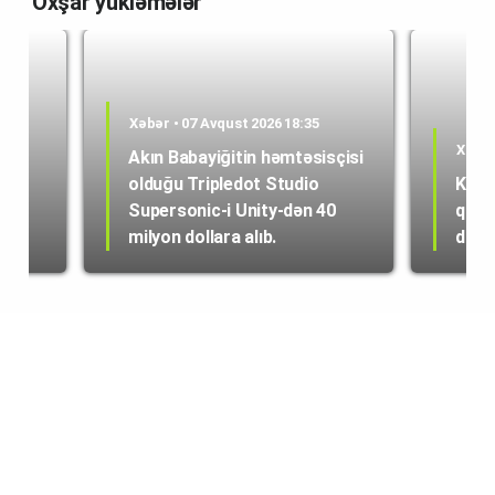
Oxşar yükləmələr
Xəbər • 07 Avqust 2026 18:35
Xəbər
Akın Babayiğitin həmtəsisçisi
olduğu Tripledot Studio
Kole
 18
Supersonic-i Unity-dən 40
quru
milyon dollara alıb.
dən i
© copyright 2022 | tech.az | info@tech.az