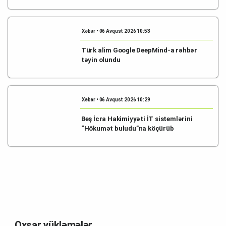
Xəbər • 06 Avqust 2026 10:53
Türk alim Google DeepMind-a rəhbər
təyin olundu
Xəbər • 06 Avqust 2026 10:29
Beş İcra Hakimiyyəti İT sistemlərini
“Hökumət buludu”na köçürüb
Oxşar yükləmələr