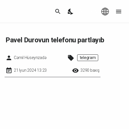
Az
|
EN
Pavel Durovun telefonu partlayıb
Cəmil Hüseynzadə
telegram
21 İyun 2024 13:23
3290 baxış