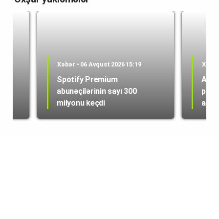
Xəbər • 06 Avqust 2026 15:19
Xəbər
Spotify Premium
ABŞ 
abunəçilərinin sayı 300
peyk
milyonu keçdi
alışı
© copyright 2022 | tech.az | info@tech.az