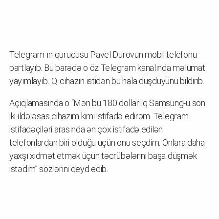
Telegram-ın qurucusu Pavel Durovun mobil telefonu
partlayıb. Bu barədə o öz Telegram kanalında məlumat
yayımlayıb. O, cihazın istidən bu hala düşdüyünü bildirib.
Açıqlamasında o “Mən bu 180 dollarlıq Samsung-u son
iki ildə əsas cihazım kimi istifadə edirəm. Telegram
istifadəçiləri arasında ən çox istifadə edilən
telefonlardan biri olduğu üçün onu seçdim. Onlara daha
yaxşı xidmət etmək üçün təcrübələrini başa düşmək
istədim” sözlərini qeyd edib.