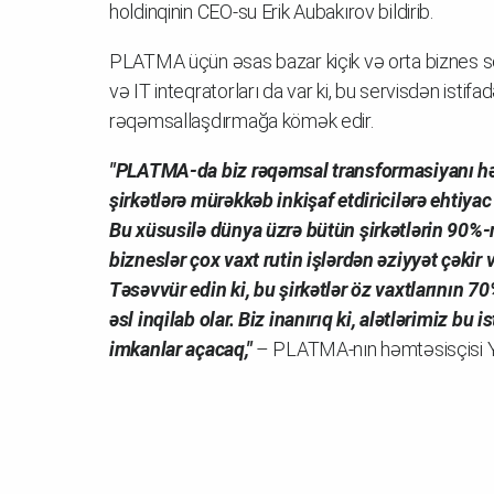
holdinqinin CEO-su Erik Aubakırov bildirib.
PLATMA üçün əsas bazar kiçik və orta biznes se
və IT inteqratorları da var ki, bu servisdən istif
rəqəmsallaşdırmağa kömək edir.
"PLATMA-da biz rəqəmsal transformasiyanı hər 
şirkətlərə mürəkkəb inkişaf etdiricilərə ehtiy
Bu xüsusilə dünya üzrə bütün şirkətlərin 90%-n
bizneslər çox vaxt rutin işlərdən əziyyət çəkir
Təsəvvür edin ki, bu şirkətlər öz vaxtlarının 
əsl inqilab olar. Biz inanırıq ki, alətlərimiz 
imkanlar açacaq,"
– PLATMA-nın həmtəsisçisi Ya