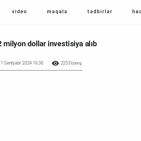
video
məqalə
tədbirlər
ha
ilyon dollar investisiya alıb
11 Sentyabr 2024 16:30
2253 baxış