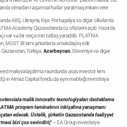
komanda olmadan rəqəmsal həllər yaratmaq imkanı verir.
anda ABŞ, Ukrayna, Kipr, Portuqaliya və digər ölkələrdə
ATMA Academy Qazaxıstanda öz ofislərini açıb. Hazırda
çi var və bir neçə min tətbiq yaradılıb. PLATMA
 MOST BI kimi şirkətlərlə əməkdaşlıq edir.
 Qazaxıstan, Türkiyə,
Azərbaycan
, Sloveniya və digər
seed maliyyələşdirmə raundunda əsas investor kimi
BŞ-ın Almaz Capital fondu da eyni məbləği investisiya
tensiala malik innovativ texnologiyaları dəstəkləmə
PLATMA proqram təminatının inkişafına yanaşmanı
çatan edəcək. Üstəlik, şirkətin Qazaxıstanda fəaliyyət
əsi bizi çox sevindirir,"
– EA Group investisiya