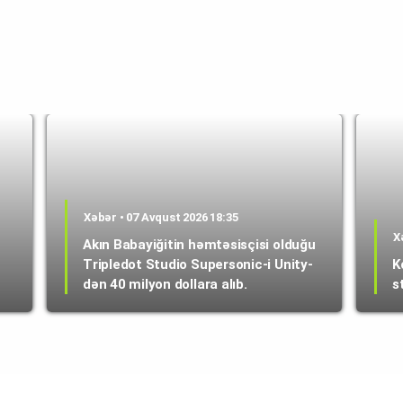
Xəbər • 07 Avqust 2026 18:35
X
Akın Babayiğitin həmtəsisçisi olduğu
Tripledot Studio Supersonic-i Unity-
K
dən 40 milyon dollara alıb.
s