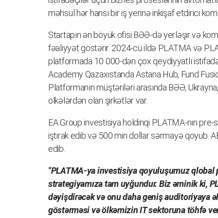
məhsul hər hansı bir iş yerinə inkişaf etdirici 
Startapın ən böyük ofisi BƏƏ-də yerləşir və kom
fəaliyyət göstərir. 2024-cü ildə PLATMA və PL
platformada 10 000-dən çox qeydiyyatlı istifadə
Academy Qazaxıstanda Astana Hub, Fund Fusion,
Platformanın müştəriləri arasında BƏƏ, Ukrayna,
ölkələrdən olan şirkətlər var.
EA Group investisiya holdinqi PLATMA-nın pre-
iştirak edib və 500 min dollar sərmayə qoyub. A
edib.
"PLATMA-ya investisiya qoyuluşumuz qlobal po
strategiyamıza tam uyğundur. Biz əminik ki, 
dəyişdirəcək və onu daha geniş auditoriyaya əl
göstərməsi və ölkəmizin IT sektoruna töhfə verm