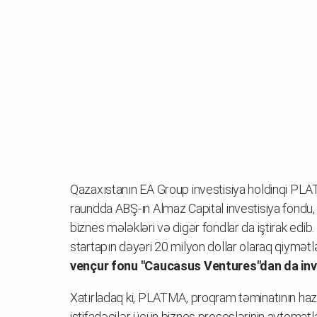
Qazaxıstanın EA Group investisiya holdinqi PL
raundda ABŞ-ın Almaz Capital investisiya fondu
biznes mələkləri və digər fondlar da iştirak edib
startapın dəyəri 20 milyon dollar olaraq qiymətlə
vençur fonu "Caucasus Ventures"dan da inve
Xatırladaq ki, PLATMA, proqram təminatının ha
istifadəçilər üçün biznes proseslərinin avtomat