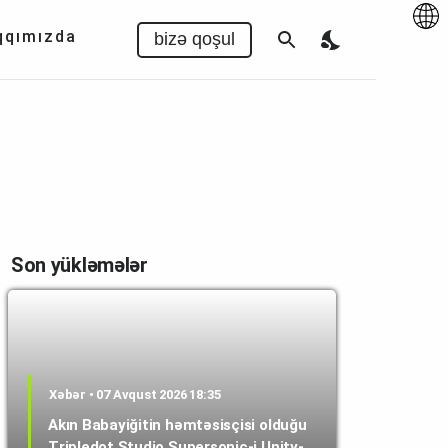
Az
|
EN
qqımızda
bizə qoşul
Son yükləmələr
Xəbər • 07 Avqust 2026 18:35
Akın Babayiğitin həmtəsisçisi olduğu
Tripledot Studio Supersonic-i Unity-