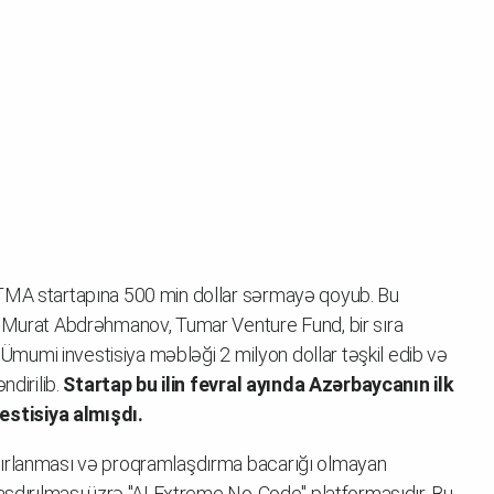
ATMA startapına 500 min dollar sərmayə qoyub. Bu
, Murat Abdrəhmanov, Tumar Venture Fund, bir sıra
. Ümumi investisiya məbləği 2 milyon dollar təşkil edib və
ndirilib.
Startap bu ilin fevral ayında Azərbaycanın ilk
stisiya almışdı.
zırlanması və proqramlaşdırma bacarığı olmayan
laşdırılması üzrə "AI Extreme No-Code" platformasıdır. Bu