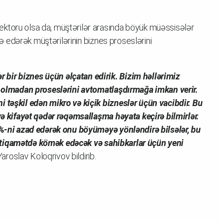
ktoru olsa da, müştərilər arasında böyük müəssisələr
adə edərək müştərilərinin biznes proseslərini
bir biznes üçün əlçatan edirik. Bizim həllərimiz
ac olmadan proseslərini avtomatlaşdırmağa imkan verir.
i təşkil edən mikro və kiçik bizneslər üçün vacibdir. Bu
 və kifayət qədər rəqəmsallaşma həyata keçirə bilmirlər.
70%-ni azad edərək onu böyüməyə yönləndirə bilsələr, bu
bu istiqamətdə kömək edəcək və sahibkarlar üçün yeni
roslav Koloqrivov bildirib.