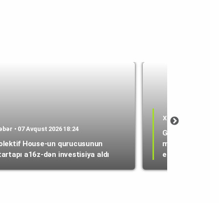
Xəbər • 07 Avqust 
əbər • 07 Avqust 2026 18:24
Google Wallet va
olektif House-un qurucusunun
maliyyə nəzarəti
tartapı a16z-dən investisiya aldı
etdi