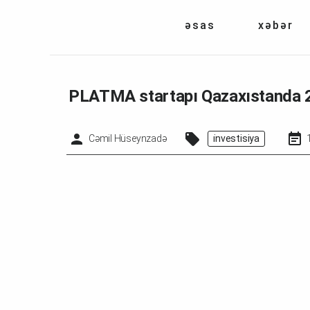
əsas
xəbər
PLATMA startapı Qazaxıstanda 2 m
Cəmil Hüseynzadə
i̇nvestisiya