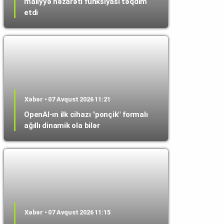
maliyyə nəzarəti funksiyası təqdim
etdi
Xəbər • 07 Avqust 2026 11:21
OpenAI-ın ilk cihazı "ponçik" formalı
ağıllı dinamik ola bilər
Xəbər • 07 Avqust 2026 11:15