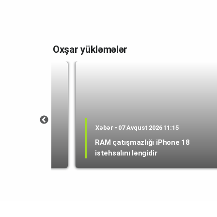
Oxşar yükləmələr
1:21
Xəbər • 07 Avqust 2026 11:15
ponçik" formalı
RAM çatışmazlığı iPhone 18
r
istehsalını ləngidir