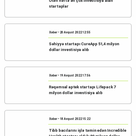
Ötən həftə ən çox investisiya alan
startaplar
Xəbər • 20 Avqust 2022 12:55
Səhiyyə startapı CureApp 51,4 milyon
dollar investisiya alıb
Xəbər • 19 Avqust 2022 17:56
Rəqəmsal aptek startapı Lifepack 7
milyon dollar investisiya alıb
Xəbər • 18 Avqust 2022 15:22
Tibb bacılarını işlə təmin edən Incredible