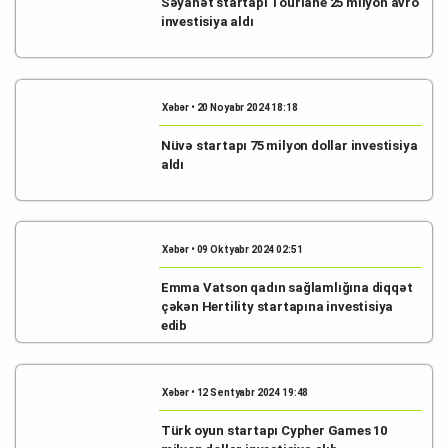
Səyahət startapı Tourlane 25 milyon avro
investisiya aldı
Xəbər • 20 Noyabr 2024 18:18
Nüvə startapı 75 milyon dollar investisiya
aldı
Xəbər • 09 Oktyabr 2024 02:51
Emma Vatson qadın sağlamlığına diqqət
çəkən Hertility startapına investisiya
edib
Xəbər • 12 Sentyabr 2024 19:48
Türk oyun startapı Cypher Games 10