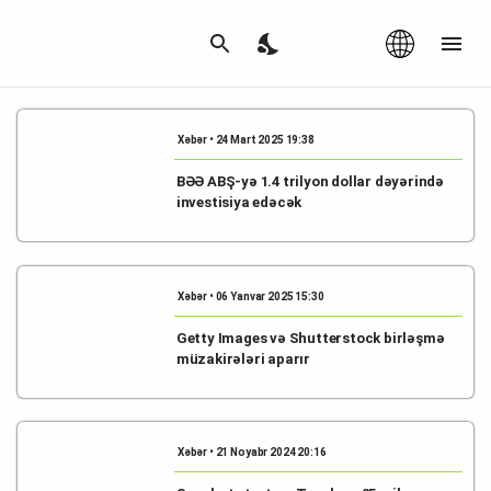
Az
|
EN
Xəbər • 24 Mart 2025 19:38
BƏƏ ABŞ-yə 1.4 trilyon dollar dəyərində
investisiya edəcək
Xəbər • 06 Yanvar 2025 15:30
Getty Images və Shutterstock birləşmə
müzakirələri aparır
Xəbər • 21 Noyabr 2024 20:16