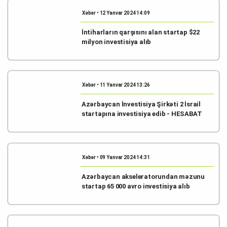
Xəbər • 12 Yanvar 2024 14:09
İntiharların qarşısını alan startap $22
milyon investisiya alıb
Xəbər • 11 Yanvar 2024 13:26
Azərbaycan İnvestisiya Şirkəti 2 İsrail
startapına investisiya edib - HESABAT
Xəbər • 09 Yanvar 2024 14:31
Azərbaycan akseleratorundan məzunu
startap 65 000 avro investisiya alıb