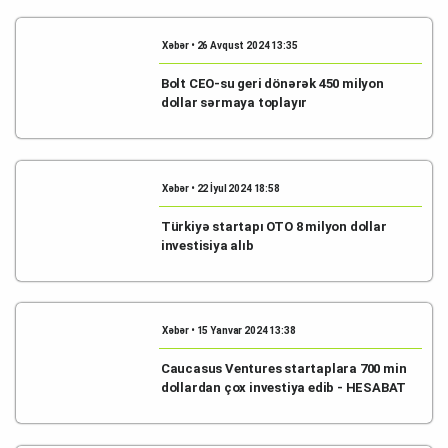
Xəbər • 26 Avqust 2024 13:35
Bolt CEO-su geri dönərək 450 milyon
dollar sərmaya toplayır
Xəbər • 22 İyul 2024 18:58
Türkiyə startapı OTO 8 milyon dollar
investisiya alıb
Xəbər • 15 Yanvar 2024 13:38
Caucasus Ventures startaplara 700 min
dollardan çox investiya edib - HESABAT