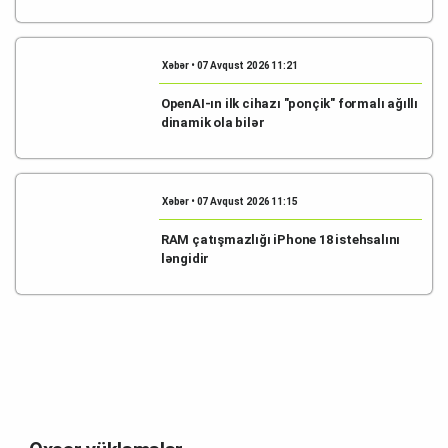
Xəbər • 07 Avqust 2026 11:21
OpenAI-ın ilk cihazı "ponçik" formalı ağıllı
dinamik ola bilər
Xəbər • 07 Avqust 2026 11:15
RAM çatışmazlığı iPhone 18 istehsalını
ləngidir