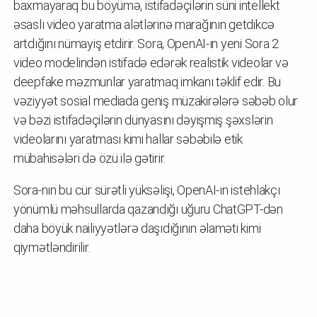
baxmayaraq bu böyümə, istifadəçilərin süni intellekt
əsaslı video yaratma alətlərinə marağının getdikcə
artdığını nümayiş etdirir. Sora, OpenAI-ın yeni Sora 2
video modelindən istifadə edərək realistik videolar və
deepfake məzmunlar yaratmaq imkanı təklif edir. Bu
vəziyyət sosial mediada geniş müzakirələrə səbəb olur
və bəzi istifadəçilərin dünyasını dəyişmiş şəxslərin
videolarını yaratması kimi hallar səbəbilə etik
mübahisələri də özü ilə gətirir.
Sora-nın bu cür sürətli yüksəlişi, OpenAI-ın istehlakçı
yönümlü məhsullarda qazandığı uğuru ChatGPT-dən
daha böyük nailiyyətlərə daşıdığının əlaməti kimi
qiymətləndirilir.