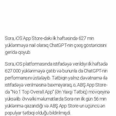
Sora, iOS App Store-dakı ilk həftəsində 627 min
yüklənməyə nail olaraq ChatGPT-nin çıxış göstəricisini
geridə qoyub.
Sora, iOS platformasında istifadəyə verildiyi ilk həftədə
627.000 yüklənməyə çatıb və bununla da ChatGPT-nin
performansını üstələyib. Tətbiqin yalnız dəvətnamə ilə
istifadəyə verilməsinə baxmayaraq, o, ABŞ App Store-
da "No.1 Top Overall App" (Ən Yaxşı Tətbiq) mövqeyinə
yüksəlib. Əvvəlki məlumatlarda Sora-nın ilk gün 56 min
yüklənmə qazandığı və ABŞ App Store-un üçüncü ən
populyar tətbiqi olduğu bildirilmişdi.