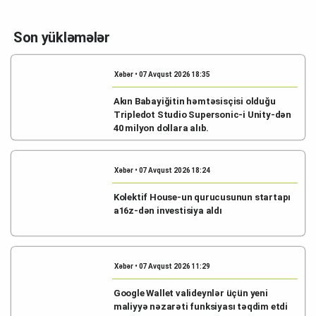
Son yükləmələr
Xəbər • 07 Avqust 2026 18:35
Akın Babayiğitin həmtəsisçisi olduğu
Tripledot Studio Supersonic-i Unity-dən
40 milyon dollara alıb.
Xəbər • 07 Avqust 2026 18:24
Kolektif House-un qurucusunun startapı
a16z-dən investisiya aldı
Xəbər • 07 Avqust 2026 11:29
Google Wallet valideynlər üçün yeni
maliyyə nəzarəti funksiyası təqdim etdi