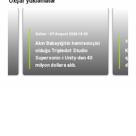
Oxşar yükləmələr
Xəbər • 07 Avqust 2026 18:35
Xəbər
Akın Babayiğitin həmtəsisçisi
olduğu Tripledot Studio
Kole
 18
Supersonic-i Unity-dən 40
quru
milyon dollara alıb.
dən i
© copyright 2022 | tech.az | info@tech.az