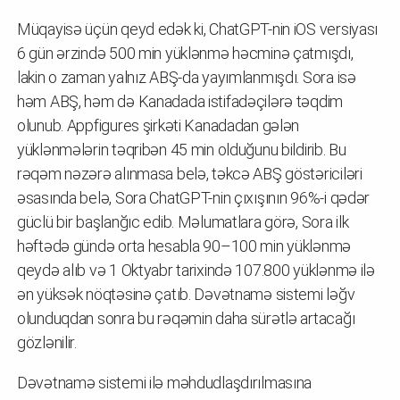
Müqayisə üçün qeyd edək ki, ChatGPT-nin iOS versiyası
6 gün ərzində 500 min yüklənmə həcminə çatmışdı,
lakin o zaman yalnız ABŞ-da yayımlanmışdı. Sora isə
həm ABŞ, həm də Kanadada istifadəçilərə təqdim
olunub. Appfigures şirkəti Kanadadan gələn
yüklənmələrin təqribən 45 min olduğunu bildirib. Bu
rəqəm nəzərə alınmasa belə, təkcə ABŞ göstəriciləri
əsasında belə, Sora ChatGPT-nin çıxışının 96%-i qədər
güclü bir başlanğıc edib. Məlumatlara görə, Sora ilk
həftədə gündə orta hesabla 90–100 min yüklənmə
qeydə alıb və 1 Oktyabr tarixində 107.800 yüklənmə ilə
ən yüksək nöqtəsinə çatıb. Dəvətnamə sistemi ləğv
olunduqdan sonra bu rəqəmin daha sürətlə artacağı
gözlənilir.
Dəvətnamə sistemi ilə məhdudlaşdırılmasına