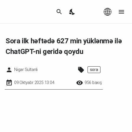
Az
|
EN
Sora ilk həftədə 627 min yüklənmə ilə
ChatGPT-ni geridə qoydu
Nigar Sultanli
sora
09 Oktyabr 2025 13:04
956 baxış