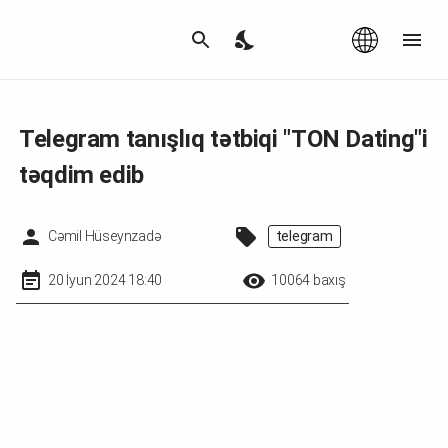
Az
|
EN
Telegram tanışlıq tətbiqi "TON Dating"i
təqdim edib
Cəmil Hüseynzadə
telegram
20 İyun 2024 18:40
10064 baxış