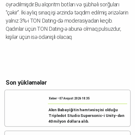
öyrədilmişdir.Bu alqoritm botları və şübhəli sorğuları
“çəkir”. İki aylıq sınaq işi ərzində təqdim edilmiş ərizələrin
yalnız 3%-i TON Dating-də moderasiyadan keçib.
Qadınlar üçün TON Dating-ə abunə olmaq pulsuzdur,
kişilər üçün isə ödənişli olacaq.
Son yükləmələr
Xəbər • 07 Avqust 2026 18:35
Akın Babayiğitin həmtəsisçisi olduğu
Tripledot Studio Supersonic-i Unity-dən
40 milyon dollara alıb.