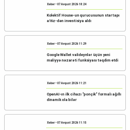
Xəbər • 07 Avqust 2026 18:24
Kolektif House-un qurucusunun startapı
a16z-dən investisiya aldı
Xəbər • 07 Avqust 2026 11:29
Google Wallet valideynlər üçün yeni
maliyyə nəzarəti funksiyası təqdim etdi
Xəbər • 07 Avqust 2026 11:21
OpenAI-ın ilk cihazı "ponçik" formalı ağıllı
dinamik ola bilər
Xəbər • 07 Avqust 2026 11:15