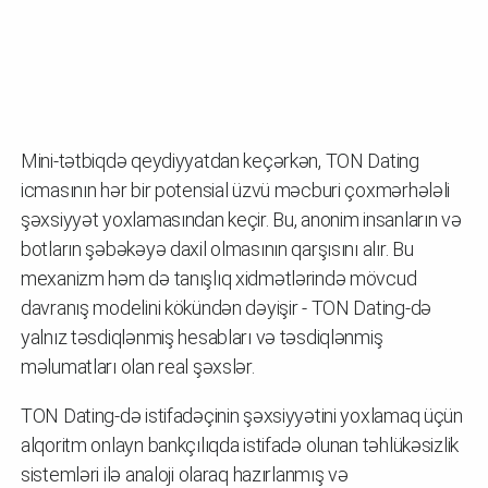
Mini-tətbiqdə qeydiyyatdan keçərkən, TON Dating
icmasının hər bir potensial üzvü məcburi çoxmərhələli
şəxsiyyət yoxlamasından keçir. Bu, anonim insanların və
botların şəbəkəyə daxil olmasının qarşısını alır. Bu
mexanizm həm də tanışlıq xidmətlərində mövcud
davranış modelini kökündən dəyişir - TON Dating-də
yalnız təsdiqlənmiş hesabları və təsdiqlənmiş
məlumatları olan real şəxslər.
TON Dating-də istifadəçinin şəxsiyyətini yoxlamaq üçün
alqoritm onlayn bankçılıqda istifadə olunan təhlükəsizlik
sistemləri ilə analoji olaraq hazırlanmış və