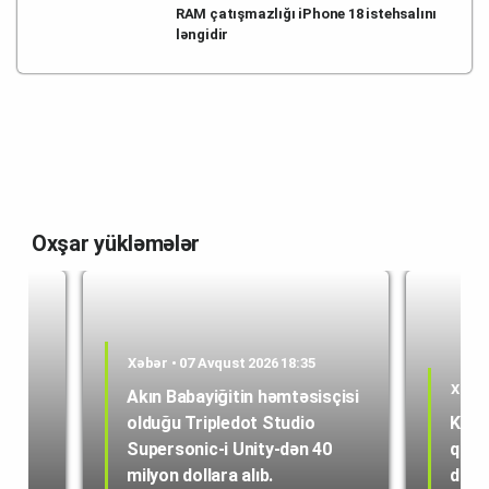
RAM çatışmazlığı iPhone 18 istehsalını
ləngidir
Oxşar yükləmələr
Xəbər • 07 Avqust 2026 18:35
Xəbər
Akın Babayiğitin həmtəsisçisi
olduğu Tripledot Studio
Kole
 18
Supersonic-i Unity-dən 40
quru
milyon dollara alıb.
dən i