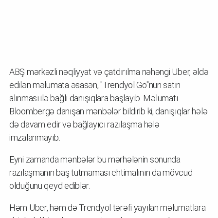
ABŞ mərkəzli nəqliyyat və çatdırılma nəhəngi Uber, əldə
edilən məlumata əsasən, "Trendyol Go"nun satın
alınması ilə bağlı danışıqlara başlayıb. Məlumatı
Bloombergə danışan mənbələr bildirib ki, danışıqlar hələ
də davam edir və bağlayıcı razılaşma hələ
imzalanmayıb.
Eyni zamanda mənbələr bu mərhələnin sonunda
razılaşmanın baş tutmaması ehtimalının da mövcud
olduğunu qeyd ediblər.
Həm Uber, həm də Trendyol tərəfi yayılan məlumatlara