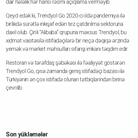
dair hələlik hər hansı rəsmi açıqlama verməyib.
Qeyd edək ki, Trendyol Go 2020-ci ildə pandemiya ilə
birlikdə sürətlə inkişaf edən tez çatdırılma sektoruna
daxil olub. Çinli “Alibaba” qrupuna məxsus Trendyol, bu
xidmət vasitəsilə istifadəçilərə bir neçə dəqiqə ərzində
yemək və market məhsulları sifarişi imkanı təqdim edir.
Restoran və tərəfdaş şəbəkəsi ilə fəaliyyət göstərən
Trendyol Go, qısa zamanda geniş istifadəçi bazası ilə
Türkiyənin ən çox istifadə olunan tətbiqlərindən birinə
çevrilib.
Son yükləmələr