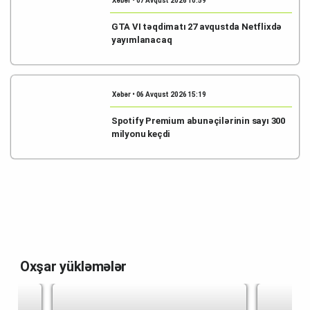
Xəbər • 07 Avqust 2026 10:59
GTA VI təqdimatı 27 avqustda Netflixdə
yayımlanacaq
Xəbər • 06 Avqust 2026 15:19
Spotify Premium abunəçilərinin sayı 300
milyonu keçdi
Oxşar yükləmələr