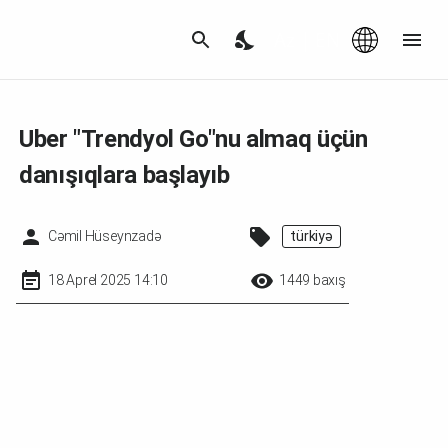
Az
|
EN
Uber "Trendyol Go"nu almaq üçün
danışıqlara başlayıb
Cəmil Hüseynzadə
türkiyə
18 Aprel 2025 14:10
1449 baxış