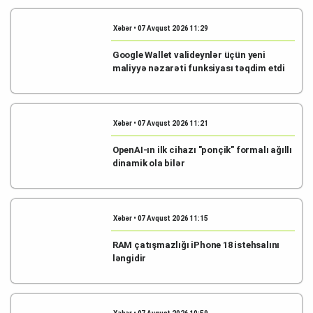
Xəbər • 07 Avqust 2026 11:29
Google Wallet valideynlər üçün yeni
maliyyə nəzarəti funksiyası təqdim etdi
Xəbər • 07 Avqust 2026 11:21
OpenAI-ın ilk cihazı "ponçik" formalı ağıllı
dinamik ola bilər
Xəbər • 07 Avqust 2026 11:15
RAM çatışmazlığı iPhone 18 istehsalını
ləngidir