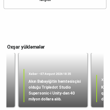
Oxşar yükləmələr
Xəbər • 07 Avqust 2026 18:35
Xəbər
Akın Babayiğitin həmtəsisçisi
olduğu Tripledot Studio
Kole
 18
Supersonic-i Unity-dən 40
quru
milyon dollara alıb.
dən i