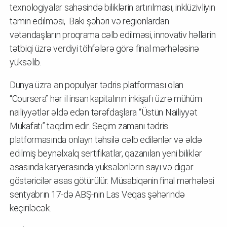
texnologiyalar sahəsində biliklərin artırılması, inklüzivliyin
təmin edilməsi, Bakı şəhəri və regionlardan
vətəndaşların proqrama cəlb edilməsi, innovativ həllərin
tətbiqi üzrə verdiyi töhfələrə görə final mərhələsinə
yüksəlib.
Dünya üzrə ən populyar tədris platforması olan
“Coursera” hər il insan kapitalının inkişafı üzrə mühüm
nailiyyətlər əldə edən tərəfdaşlara “Üstün Nailiyyət
Mükafatı” təqdim edir. Seçim zamanı tədris
platformasında onlayn təhsilə cəlb edilənlər və əldə
edilmiş beynəlxalq sertifikatlar, qazanılan yeni biliklər
əsasında karyerasında yüksələnlərin sayı və digər
göstəricilər əsas götürülür. Müsabiqənin final mərhələsi
sentyabrın 17-də ABŞ-nin Las Veqas şəhərində
keçiriləcək.