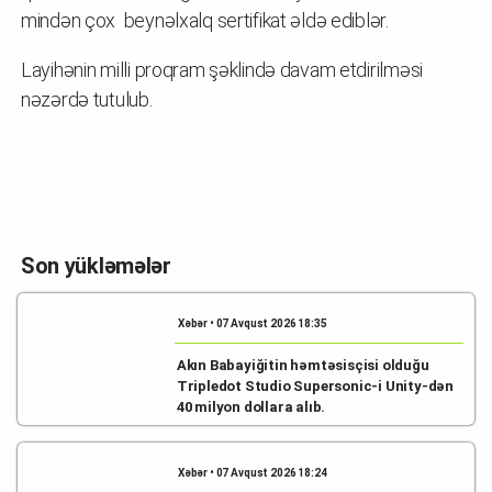
mindən çox beynəlxalq sertifikat əldə ediblər.
Layihənin milli proqram şəklində davam etdirilməsi
nəzərdə tutulub.
Son yükləmələr
Xəbər • 07 Avqust 2026 18:35
Akın Babayiğitin həmtəsisçisi olduğu
Tripledot Studio Supersonic-i Unity-dən
40 milyon dollara alıb.
Xəbər • 07 Avqust 2026 18:24