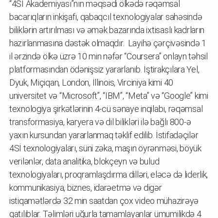
“4Sİ Akademiyası”nın məqsədi ölkədə rəqəmsal
bacarıqların inkişafı, qabaqcıl texnologiyalar sahəsində
biliklərin artırılması və əmək bazarında ixtisaslı kadrların
hazırlanmasına dəstək olmaqdır. Layihə çərçivəsində 1
il ərzində ölkə üzrə 10 min nəfər “Coursera” onlayn təhsil
platformasından ödənişsiz yararlanıb. İştirakçılara Yel,
Dyuk, Miçiqan, London, İllinois, Virciniya kimi 40
universitet və “Microsoft”, “IBM”, “Meta” və “Google” kimi
texnologiya şirkətlərinin 4-cü sənaye inqilabı, rəqəmsal
transformasiya, karyera və dil bilikləri ilə bağlı 800-ə
yaxın kursundan yararlanmaq təklif edilib. İstifadəçilər
4Sİ texnologiyaları, süni zəka, maşın öyrənməsi, böyük
verilənlər, data analitika, blokçeyn və bulud
texnologiyaları, proqramlaşdırma dilləri, eləcə də liderlik,
kommunikasiya, biznes, idarəetmə və digər
istiqamətlərdə 32 min saatdan çox video mühazirəyə
qatılıblar. Təlimləri uğurla tamamlayanlar ümumilikdə 4