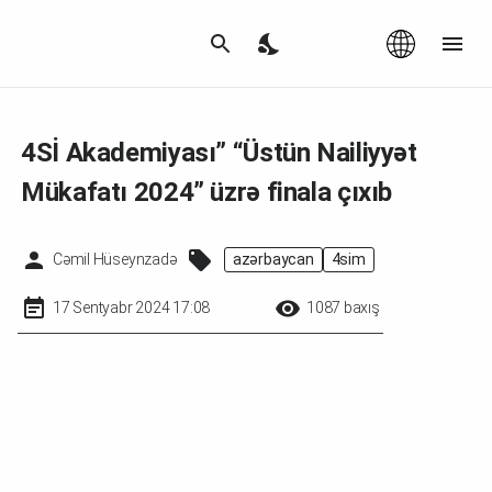
Az
|
EN
4Sİ Akademiyası” “Üstün Nailiyyət
Mükafatı 2024” üzrə finala çıxıb
Cəmil Hüseynzadə
azərbaycan
4si̇m
17 Sentyabr 2024 17:08
1087 baxış