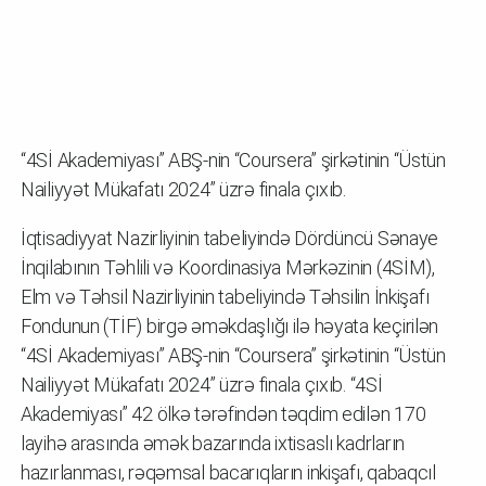
“4Sİ Akademiyası” ABŞ-nin “Coursera” şirkətinin “Üstün
Nailiyyət Mükafatı 2024” üzrə finala çıxıb.
İqtisadiyyat Nazirliyinin tabeliyində Dördüncü Sənaye
İnqilabının Təhlili və Koordinasiya Mərkəzinin (4SİM),
Elm və Təhsil Nazirliyinin tabeliyində Təhsilin İnkişafı
Fondunun (TİF) birgə əməkdaşlığı ilə həyata keçirilən
“4Sİ Akademiyası” ABŞ-nin “Coursera” şirkətinin “Üstün
Nailiyyət Mükafatı 2024” üzrə finala çıxıb. “4Sİ
Akademiyası” 42 ölkə tərəfindən təqdim edilən 170
layihə arasında əmək bazarında ixtisaslı kadrların
hazırlanması, rəqəmsal bacarıqların inkişafı, qabaqcıl