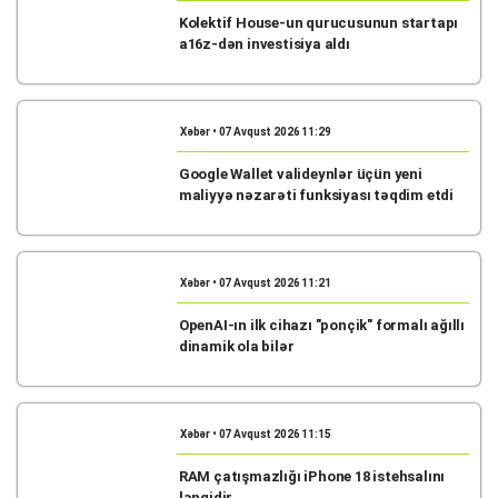
Kolektif House-un qurucusunun startapı
a16z-dən investisiya aldı
Xəbər • 07 Avqust 2026 11:29
Google Wallet valideynlər üçün yeni
maliyyə nəzarəti funksiyası təqdim etdi
Xəbər • 07 Avqust 2026 11:21
OpenAI-ın ilk cihazı "ponçik" formalı ağıllı
dinamik ola bilər
Xəbər • 07 Avqust 2026 11:15
RAM çatışmazlığı iPhone 18 istehsalını
ləngidir