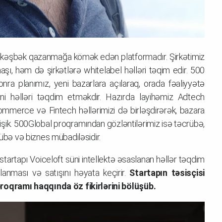
ən kəşbək qazanmağa kömək edən platformadır. Şirkətimiz
aşı, həm də şirkətlərə whitelabel həlləri təqim edir. 500
ra planımız, yeni bazarlara açılaraq, orada fəaliyyətə
ni həlləri təqdim etməkdir. Hazırda layihəmiz Adtech
mmerce və Fintech həllərimizi də birləşdirərək, bazara
ik. 500Global proqramından gözləntilərimiz isə təcrübə,
rübə və biznes mübadiləsidir.
artapı Voiceloft süni intellektə əsaslanan həllər təqdim
planması və satışını həyata keçirir.
Startapın təsisçisi
oqramı haqqında öz fikirlərini bölüşüb.