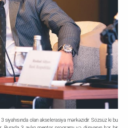
 siyahısında olan akselerasiya mərkəzidir. Sözsüz ki bu
ur. Burada 3 aylıq mentor proqramı və dünyanın hər bir