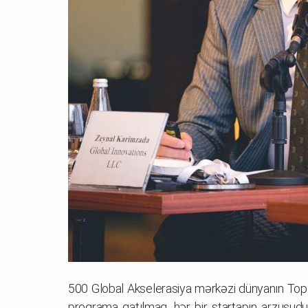
500 Global Akselerasiya mərkəzi dünyanın Top 3
proqrama qatılmaq, hər bir startapın arzusud