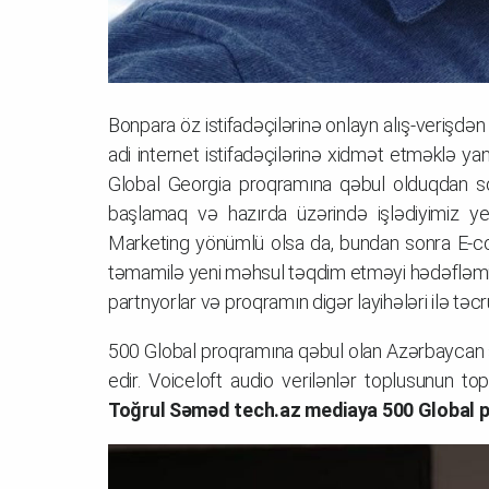
Bonpara öz istifadəçilərinə onlayn alış-verişd
adi internet istifadəçilərinə xidmət etməklə yan
Global Georgia proqramına qəbul olduqdan son
başlamaq və hazırda üzərində işlədiyimiz ye
Marketing yönümlü olsa da, bundan sonra E-co
təmamilə yeni məhsul təqdim etməyi hədəfləmiş
partnyorlar və proqramın digər layihələri ilə təc
500 Global proqramına qəbul olan Azərbaycan st
edir. Voiceloft audio verilənlər toplusunun to
Toğrul Səməd tech.az mediaya 500 Global pr