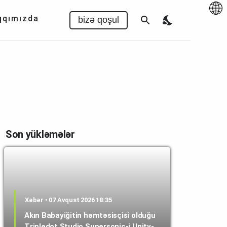
Az
|
EN
qqımızda
bizə qoşul
Son yükləmələr
Xəbər • 07 Avqust 2026 18:35
Akın Babayiğitin həmtəsisçisi olduğu
Tripledot Studio Supersonic-i Unity-