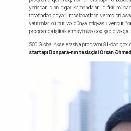
yerindən olan digər komandalar ilə fikir müb
tərəfindən dəyərli məsləhətlərin vermələri əsa
yatırımlar olunur və dünya miqyaslı vençur fon
proqramda iştirak etməyimizə çox şadıq və çalış
500 Global Akselerasiya proqramı 81-dən çox öl
startapı Bonpara-nın təsisçisi Orxan Əhməd