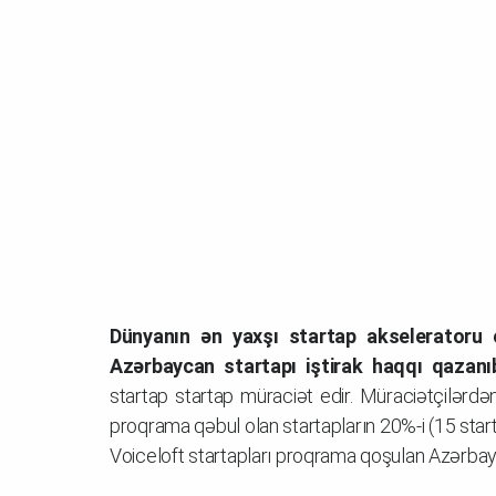
Dünyanın ən yaxşı startap akseleratoru 
Azərbaycan startapı iştirak haqqı qazanı
startap startap müraciət edir. Müraciətçilərdən
proqrama qəbul olan startapların 20%-i (15 star
Voiceloft startapları proqrama qoşulan Azərbayc