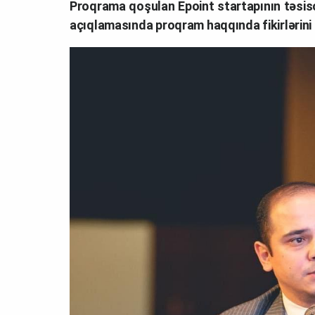
Proqrama qoşulan Epoint startapının təsis
açıqlamasında proqram haqqında fikirlərini b