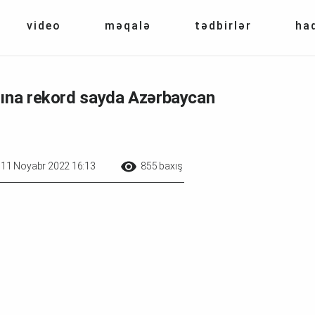
video
məqalə
tədbirlər
ha
mına rekord sayda Azərbaycan
11 Noyabr 2022 16:13
855 baxış