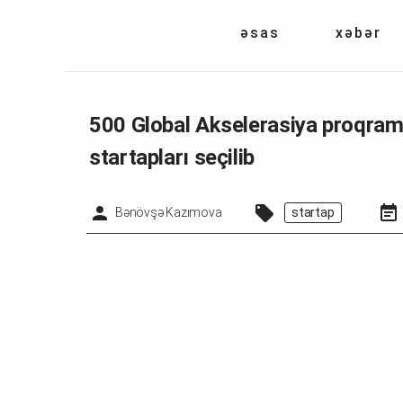
əsas
xəbər
500 Global Akselerasiya proqra
startapları seçilib
Bənövşə Kazımova
startap