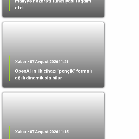
maliyyə nəzarəti funksiyası təqdim
etdi
Xəbər • 07 Avqust 2026 11:21
OpenAI-ın ilk cihazı "ponçik" formalı
ağıllı dinamik ola bilər
Xəbər • 07 Avqust 2026 11:15