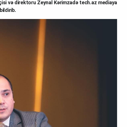
çisi və direktoru Zeynal Kərimzadə tech.az mediaya
ildirib.