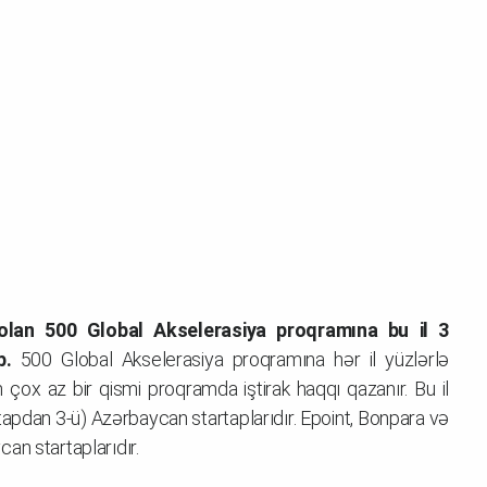
olan 500 Global Akselerasiya proqramına bu il 3
b.
500 Global Akselerasiya proqramına hər il yüzlərlə
 çox az bir qismi proqramda iştirak haqqı qazanır. Bu il
tapdan 3-ü) Azərbaycan startaplarıdır. Epoint, Bonpara və
an startaplarıdır.