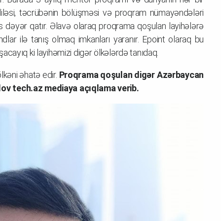
adiləsi, təcrübənin bölüşməsi və proqram nümayəndələri
s dəyər qatır. Əlavə olaraq proqrama qoşulan layihələrə
dlar ilə tanış olmaq imkanları yaranır. Epoint olaraq bu
acayıq ki layihəmizi digər ölkələrdə tanıdaq.
kəni əhatə edir.
Proqrama qoşulan digər Azərbaycan
ov tech.az mediaya açıqlama verib.