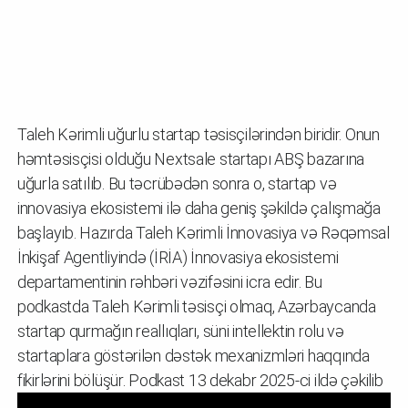
Taleh Kərimli uğurlu startap təsisçilərindən biridir. Onun
həmtəsisçisi olduğu Nextsale startapı ABŞ bazarına
uğurla satılıb. Bu təcrübədən sonra o, startap və
innovasiya ekosistemi ilə daha geniş şəkildə çalışmağa
başlayıb. Hazırda Taleh Kərimli İnnovasiya və Rəqəmsal
İnkişaf Agentliyində (İRİA) İnnovasiya ekosistemi
departamentinin rəhbəri vəzifəsini icra edir. Bu
podkastda Taleh Kərimli təsisçi olmaq, Azərbaycanda
startap qurmağın reallıqları, süni intellektin rolu və
startaplara göstərilən dəstək mexanizmləri haqqında
fikirlərini bölüşür. Podkast 13 dekabr 2025-ci ildə çəkilib