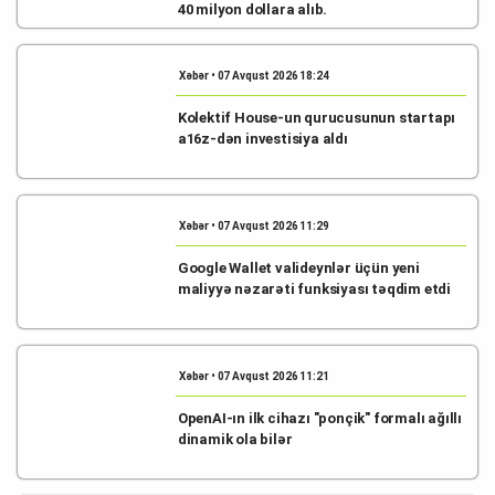
40 milyon dollara alıb.
Xəbər • 07 Avqust 2026 18:24
Kolektif House-un qurucusunun startapı
a16z-dən investisiya aldı
Xəbər • 07 Avqust 2026 11:29
Google Wallet valideynlər üçün yeni
maliyyə nəzarəti funksiyası təqdim etdi
Xəbər • 07 Avqust 2026 11:21
OpenAI-ın ilk cihazı "ponçik" formalı ağıllı
dinamik ola bilər