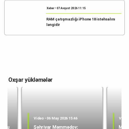
Xəbər • 07 Avqust 2026 11:15
RAM çatışmazlığı iPhone 18 istehsalını
ləngidir
Oxşar yükləmələr
Video • 06 May 2026 15:46
Video
Uğuru
Şəhriyar Məmmədov:
Məmm