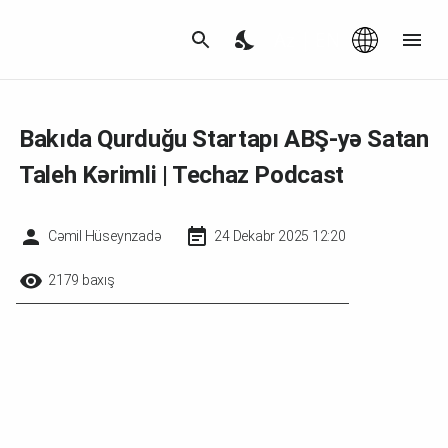
Az
|
EN
Bakıda Qurduğu Startapı ABŞ-yə Satan
Taleh Kərimli | Techaz Podcast
Cəmil Hüseynzadə
24 Dekabr 2025 12:20
2179 baxış