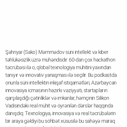
Şəhriyar (Sako) Məmmədov süni intellekt və kiber
təhlükəsizlik üzrə mühəndisdir. 60-dan çox hackathon
təcrübəsi ilə o, qlobal texnologiya mühitini yaxından
tanıyır və innovativ yanaşması ilə seçilir. Bu podkastda
onunla süni intellektin inkişaf istiqamətləri, Azərbaycan
innovasiya icmasının hazırkı vəziyyəti, startapların
qarşılaşdığı çətinliklər və imkanlar, həmçinin Silikon
Vadisindəki real mühit və öyrənilən dərslər haqqında
danışdıq. Texnologiya, innovasiya və real təcrübələrin
bir araya gəldiyi bu söhbət xüsusilə bu sahəyə maraq