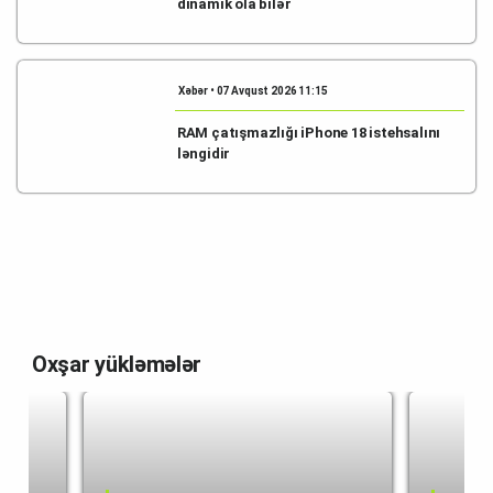
dinamik ola bilər
Xəbər • 07 Avqust 2026 11:15
RAM çatışmazlığı iPhone 18 istehsalını
ləngidir
Oxşar yükləmələr