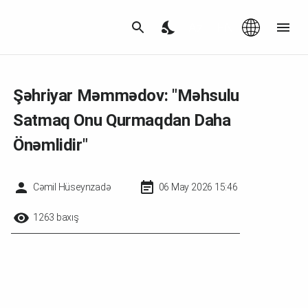
Az
|
EN
Şəhriyar Məmmədov: "Məhsulu
Satmaq Onu Qurmaqdan Daha
Önəmlidir"
Cəmil Hüseynzadə
06 May 2026 15:46
1263 baxış