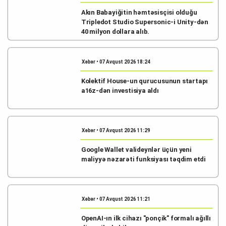
Akın Babayiğitin həmtəsisçisi olduğu
Tripledot Studio Supersonic-i Unity-dən
40 milyon dollara alıb.
Xəbər • 07 Avqust 2026 18:24
Kolektif House-un qurucusunun startapı
a16z-dən investisiya aldı
Xəbər • 07 Avqust 2026 11:29
Google Wallet valideynlər üçün yeni
maliyyə nəzarəti funksiyası təqdim etdi
Xəbər • 07 Avqust 2026 11:21
OpenAI-ın ilk cihazı "ponçik" formalı ağıllı