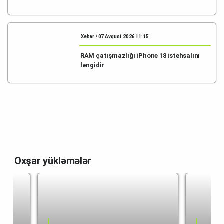
Xəbər • 07 Avqust 2026 11:15
RAM çatışmazlığı iPhone 18 istehsalını
ləngidir
Oxşar yükləmələr