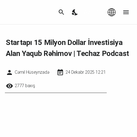
Az
|
EN
Startapı 15 Milyon Dollar İnvestisiya
Alan Yaqub Rəhimov | Techaz Podcast
Cəmil Hüseynzadə
24 Dekabr 2025 12:21
2777 baxış