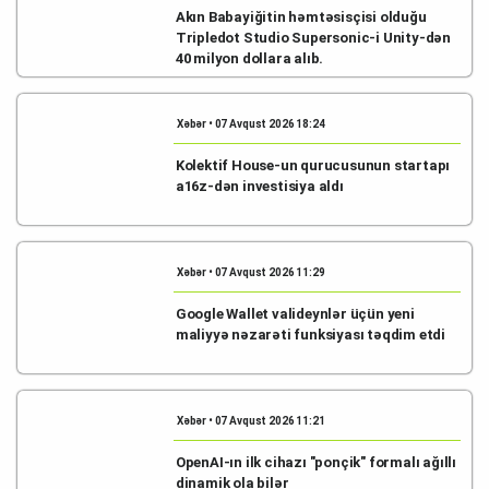
Akın Babayiğitin həmtəsisçisi olduğu
Tripledot Studio Supersonic-i Unity-dən
40 milyon dollara alıb.
Xəbər • 07 Avqust 2026 18:24
Kolektif House-un qurucusunun startapı
a16z-dən investisiya aldı
Xəbər • 07 Avqust 2026 11:29
Google Wallet valideynlər üçün yeni
maliyyə nəzarəti funksiyası təqdim etdi
Xəbər • 07 Avqust 2026 11:21
OpenAI-ın ilk cihazı "ponçik" formalı ağıllı
dinamik ola bilər