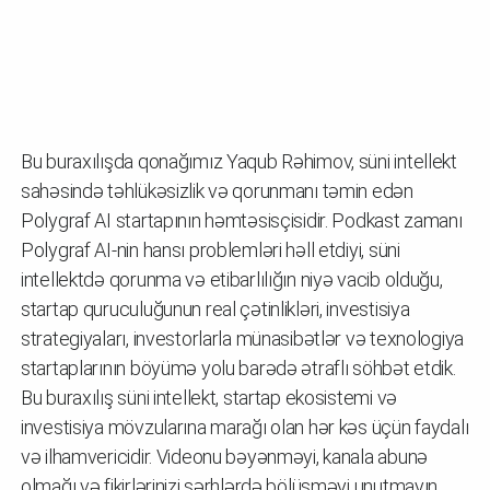
Bu buraxılışda qonağımız Yaqub Rəhimov, süni intellekt
sahəsində təhlükəsizlik və qorunmanı təmin edən
Polygraf AI startapının həmtəsisçisidir. Podkast zamanı
Polygraf AI-nin hansı problemləri həll etdiyi, süni
intellektdə qorunma və etibarlılığın niyə vacib olduğu,
startap quruculuğunun real çətinlikləri, investisiya
strategiyaları, investorlarla münasibətlər və texnologiya
startaplarının böyümə yolu barədə ətraflı söhbət etdik.
Bu buraxılış süni intellekt, startap ekosistemi və
investisiya mövzularına marağı olan hər kəs üçün faydalı
və ilhamvericidir. Videonu bəyənməyi, kanala abunə
olmağı və fikirlərinizi şərhlərdə bölüşməyi unutmayın.