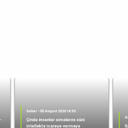
Xəbər • 05 Avqust 2026 18:53
X
-
Çində insanlar simalarını süni
intellektə icarəyə verməyə
S