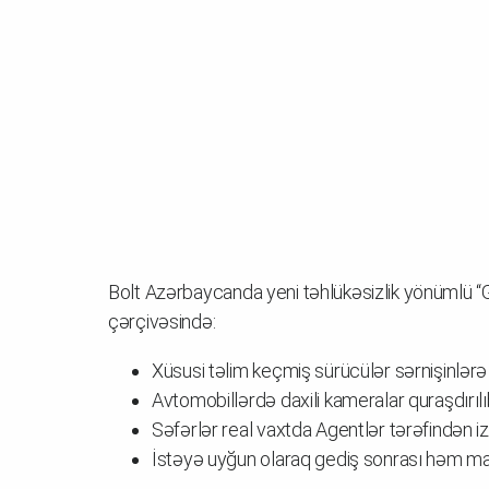
Bolt Azərbaycanda yeni təhlükəsizlik yönümlü “G
çərçivəsində:
Xüsusi təlim keçmiş sürücülər sərnişinlərə
Avtomobillərdə daxili kameralar quraşdırılı
Səfərlər real vaxtda Agentlər tərəfindən izl
İstəyə uyğun olaraq gediş sonrası həm marş