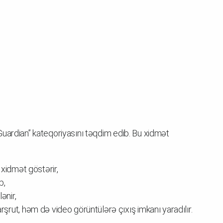
uardian” kateqoriyasını təqdim edib. Bu xidmət
 xidmət göstərir,
b,
ənir,
rut, həm də video görüntülərə çıxış imkanı yaradılır.