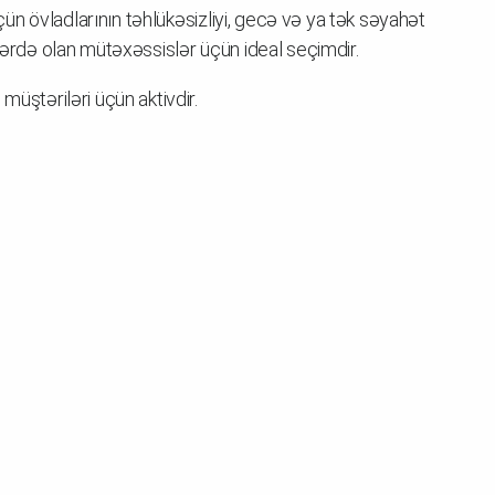
 üçün övladlarının təhlükəsizliyi, gecə və ya tək səyahət
rlərdə olan mütəxəssislər üçün ideal seçimdir.
müştəriləri üçün aktivdir.