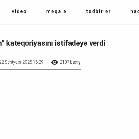
video
məqalə
tədbirlər
ha
” kateqoriyasını istifadəyə verdi
22 Sentyabr 2025 16:29
2107 baxış