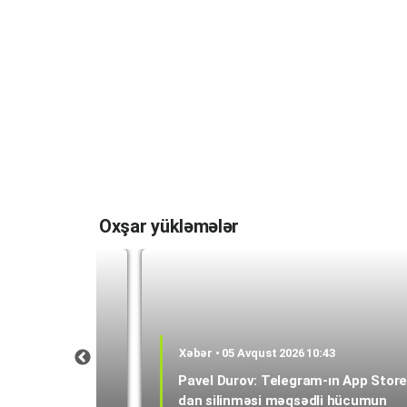
Oxşar yükləmələr
Xəbər • 05 Avqust 2026 10:43
2:25
Pavel Durov: Telegram-ın App Store
qızdıran ağıllı
dan silinməsi məqsədli hücumun