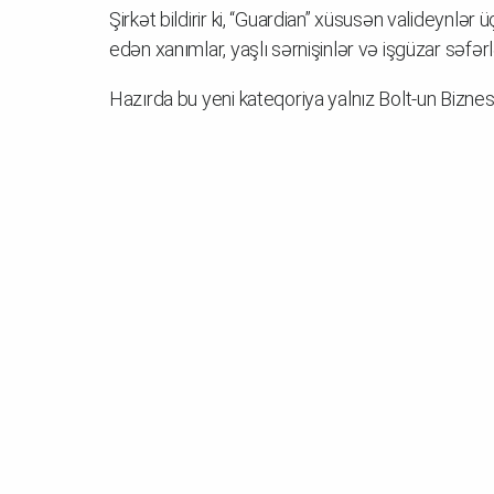
Şirkət bildirir ki, “Guardian” xüsusən valideynlər
edən xanımlar, yaşlı sərnişinlər və işgüzar səfə
Hazırda bu yeni kateqoriya yalnız Bolt-un Biznes 