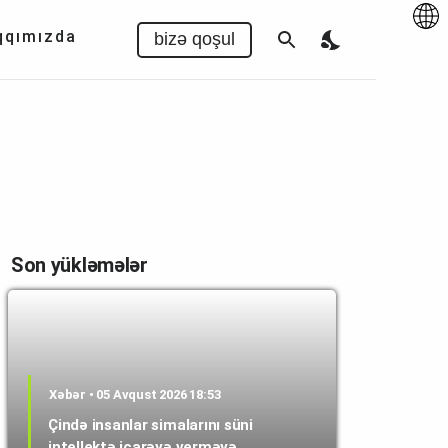
Az
|
EN
qqımızda
bizə qoşul
Son yükləmələr
Xəbər • 05 Avqust 2026 18:53
Çində insanlar simalarını süni
intellektə icarəyə verməyə