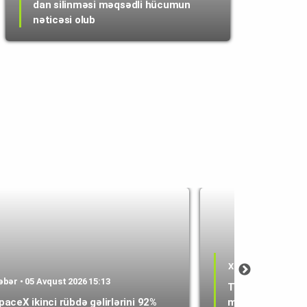
dan silinməsi məqsədli hücumun
nəticəsi olub
Xəbər • 05 Avqust 
əbər • 05 Avqust 2026 15:13
Texasda 1800-d
paceX ikinci rübdə gəlirlərini 92%
mərkəzi layihəsin