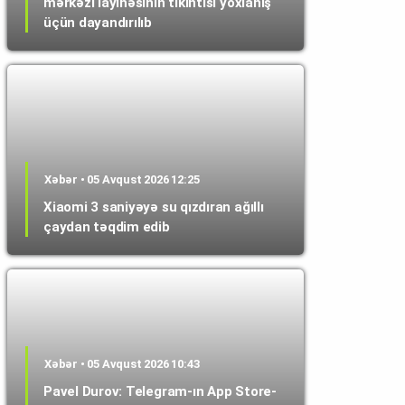
mərkəzi layihəsinin tikintisi yoxlanış
üçün dayandırılıb
Xəbər • 05 Avqust 2026 12:25
Xiaomi 3 saniyəyə su qızdıran ağıllı
çaydan təqdim edib
Xəbər • 05 Avqust 2026 10:43
Pavel Durov: Telegram-ın App Store-