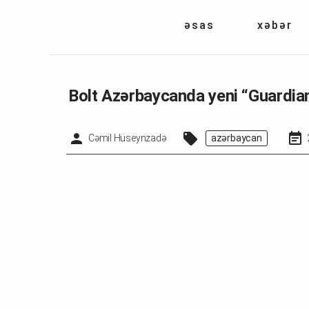
əsas
xəbər
Bolt Azərbaycanda yeni “Guardian
Cəmil Hüseynzadə
azərbaycan