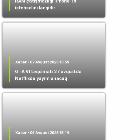
RAM çatışmazlığı iPhone 18
istehsalını ləngidir
Xəbər • 07 Avqust 2026 10:59
GTA VI təqdimatı 27 avqustda
Netflixdə yayımlanacaq
Xəbər • 06 Avqust 2026 15:19