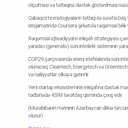
ölçülməsi və tətbiqinə dəstək göstərilməsi nəzə
Qabaqcıl texnologiyaların tətbiqi ilə sürətlə baş
istiqamətində Coursera şirkəti ilə rəqəmsal bilik 
Rəqəmsal iqtisadiyyatın inkişafı strategiyası çə
yaradıcı (generativ) süni intellekt sisteminin yara
COP29 çərçivəsində enerji istehlakında süni intell
olunacaq. Cleantech, Energytech və Greentech 
və nailiyyətlər ölkəyə gətirirlir.
Yerli startap ekosisteminin inkişafına dəstək 
tədbirlədə 4SİM tərəfdaş qismində çıxış edir.
(Müsahibənin mətninin Azərbaycan dilinə tərcüməs
olunur)