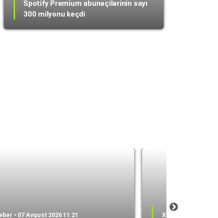
Spotify Premium abunəçilərinin sayı
300 milyonu keçdi
əbər • 07 Avqust 2026 11:21
Xəbər • 07 Avqust 