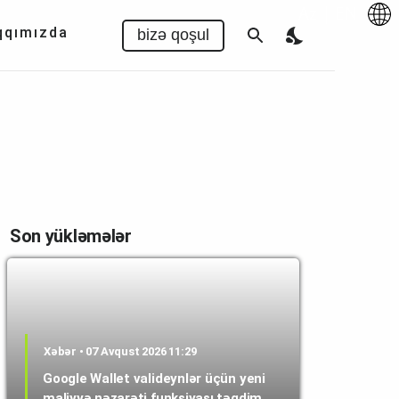
Az
|
EN
qqımızda
bizə qoşul
Son yükləmələr
Xəbər • 07 Avqust 2026 11:29
Google Wallet valideynlər üçün yeni
maliyyə nəzarəti funksiyası təqdim