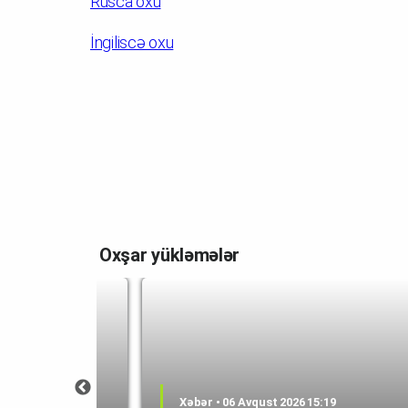
Rusca oxu
İngiliscə oxu
Oxşar yükləmələr
0:59
Xəbər • 06 Avqust 2026 15:19