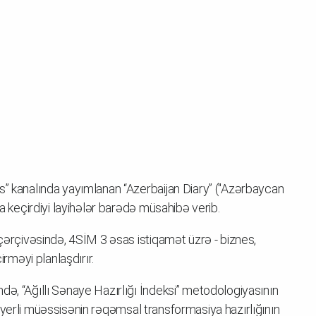
s” kanalında yayımlanan “Azerbaijan Diary” ("Azərbaycan
ta keçirdiyi layihələr barədə müsahibə verib.
 çərçivəsində, 4SİM 3 əsas istiqamət üzrə - biznes,
məyi planlaşdırır.
də, “Ağıllı Sənaye Hazırlığı İndeksi” metodologiyasının
650 yerli müəssisənin rəqəmsal transformasiya hazırlığının