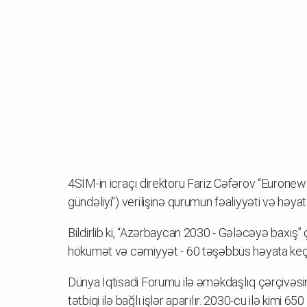
4SİM-in icraçı direktoru Fariz Cəfərov “Euronew
gündəliyi") verilişinə qurumun fəaliyyəti və həya
Bildirlib ki, “Azərbaycan 2030 - Gələcəyə baxış”
hökumət və cəmiyyət - 60 təşəbbüs həyata keçir
Dünya İqtisadi Forumu ilə əməkdaşlıq çərçivəsin
tətbiqi ilə bağlı işlər aparılır. 2030-cu ilə kimi 