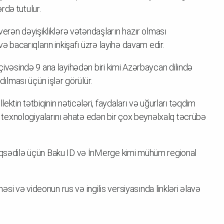
rdə tutulur.
 verən dəyişikliklərə vətəndaşların hazır olması
və bacarıqların inkişafı üzrə layihə davam edir.
rçivəsində 9 ana layihədən biri kimi Azərbaycan dilində
dılması üçün işlər görülür.
ektin tətbiqinin nəticələri, faydaları və uğurları təqdim
texnologiyalarını əhatə edən bir çox beynəlxalq təcrübə
məqsədilə üçün Baku ID və İnMerge kimi mühüm regional
i və videonun rus və ingilis versiyasında linkləri əlavə