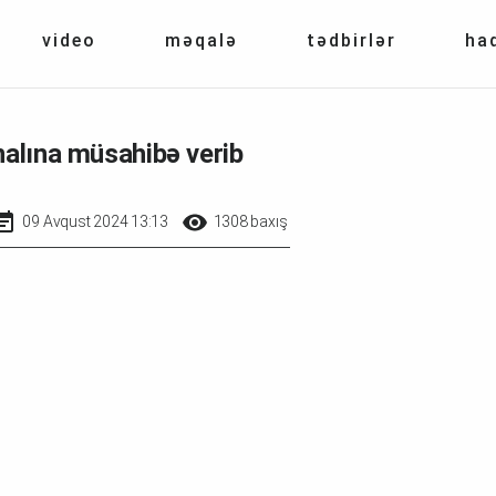
video
məqalə
tədbirlər
ha
nalına müsahibə verib
09 Avqust 2024 13:13
1308 baxış