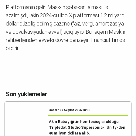
Platformanın gəliri Mask-ın şəbəkəni alması ilə
azalmışdı, lakin 2024-cü ildə X platforması 1.2 milyard
dollar düzəliş edilmiş qazanc (faiz, vergi, amortizasiya
və devalvasiyadan əvvəl) açıqlayıb. Bu rəqəm Mask-ın
rəhbərliyindən əvvəlki dövrə bənzəyir, Financial Times
bildirir.
Son yükləmələr
Xəbər • 07 Avqust 2026 18:35
Akın Babayiğitin həmtəsisçisi olduğu
Tripledot Studio Supersonic-i Unity-dən
40 milyon dollara alıb.