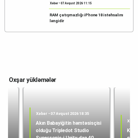
Xəbər • 07 Avqust 2026 11:15
RAM çatışmazlığı iPhone 18 istehsalını
ləngidir
Oxşar yükləmələr
Xəbər • 07 Avqust 2026 18:35
Xəbər
Akın Babayiğitin həmtəsisçisi
olduğu Tripledot Studio
Kole
 18
Supersonic-i Unity-dən 40
quru