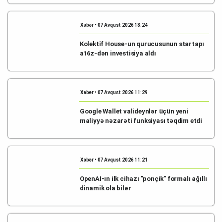
Xəbər • 07 Avqust 2026 18:24
Kolektif House-un qurucusunun startapı
a16z-dən investisiya aldı
Xəbər • 07 Avqust 2026 11:29
Google Wallet valideynlər üçün yeni
maliyyə nəzarəti funksiyası təqdim etdi
Xəbər • 07 Avqust 2026 11:21
OpenAI-ın ilk cihazı "ponçik" formalı ağıllı
dinamik ola bilər