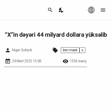
Az
|
EN
“X”in dəyəri 44 milyard dollara yüksəlib
Nigar Sultanli
i̇lon mask
x
24 Mart 2025 15:08
1556 baxış