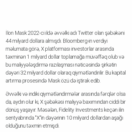
İlon Mask 2022-ci ildə əvvəlki adı Twitter olan şəbəkəni
44 milyard dollara almışdı. Bloomberg-in verdiyi
məlumata görə, X platforması investorlar arasında
təxminən 1 milyard dollar toplamağa müvəffəq olub və
bu maliyyələşdirmə razılaşması nəticəsində şirkətin
dəyəri 32 milyard dollar olaraq qiymətləndirilir. Bu kapital
artırma prosesində Mask özü də iştirak edib.
Əvvəlki və indiki qiymətləndirmələr arasında fərqlər olsa
da, aydın olur ki, X şəbəkəsi maliyyə baxımından ciddi bir
dönüş yaşayır. Məsələn, Fidelity Investments keçən ilin
sentyabrında "X"in dəyərinin 10 milyard dollardan aşağı
olduğunu təxmin etmişdi.