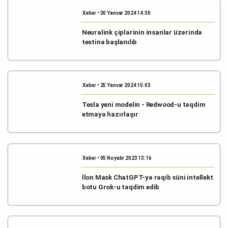
Xəbər • 30 Yanvar 2024 14:30
Neuralink çiplərinin insanlar üzərində
testinə başlanılıb
Xəbər • 25 Yanvar 2024 15:03
Tesla yeni modelin - Redwood-u təqdim
etməyə hazırlaşır
Xəbər • 05 Noyabr 2023 13:16
İlon Mask ChatGPT-yə rəqib süni intellekt
botu Grok-u təqdim edib