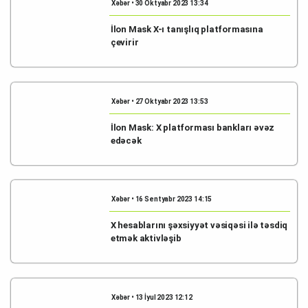
Xəbər • 30 Oktyabr 2023 13:34
İlon Mask X-ı tanışlıq platformasına
çevirir
Xəbər • 27 Oktyabr 2023 13:53
İlon Mask: X platforması bankları əvəz
edəcək
Xəbər • 16 Sentyabr 2023 14:15
X hesablarını şəxsiyyət vəsiqəsi ilə təsdiq
etmək aktivləşib
Xəbər • 13 İyul 2023 12:12