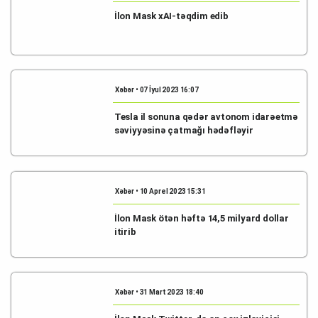
İlon Mask xAI-təqdim edib
Xəbər • 07 İyul 2023 16:07
Tesla il sonuna qədər avtonom idarəetmə
səviyyəsinə çatmağı hədəfləyir
Xəbər • 10 Aprel 2023 15:31
İlon Mask ötən həftə 14,5 milyard dollar
itirib
Xəbər • 31 Mart 2023 18:40