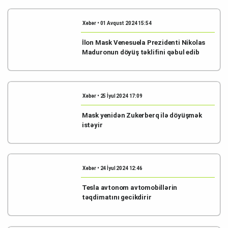
Xəbər • 01 Avqust 2024 15:54
İlon Mask Venesuela Prezidenti Nikolas
Maduronun döyüş təklifini qəbul edib
Xəbər • 25 İyul 2024 17:09
Mask yenidən Zukerberq ilə döyüşmək
istəyir
Xəbər • 24 İyul 2024 12:46
Tesla avtonom avtomobillərin
təqdimatını gecikdirir