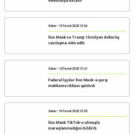
Investisiya Axtarır
Xəbər • 13 Fevral 2025 13:06
İlon Mask və Tramp 10 milyon dollarlıq
razılaşma əldə edib
Xəbər • 12 Fevral 2025 13:21
Federal İşçilər İlon Mask-a qarşı
məhkəmə iddiası qaldırdı
Xəbər • 10 Fevral 2025 15:05
İlon Mask TikTok-u almaqla
maraqlanmadığını bildirib