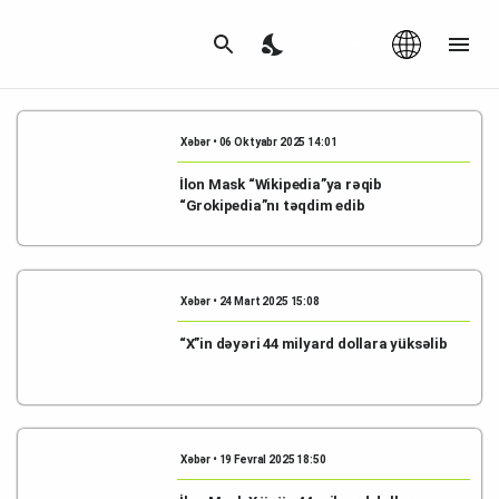
Az
|
EN
Xəbər • 06 Oktyabr 2025 14:01
İlon Mask “Wikipedia”ya rəqib
“Grokipedia”nı təqdim edib
Xəbər • 24 Mart 2025 15:08
“X”in dəyəri 44 milyard dollara yüksəlib
Xəbər • 19 Fevral 2025 18:50