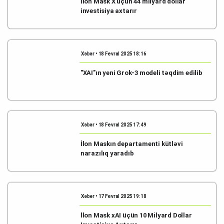
İlon Mask X üçün 44 milyard dollar
investisiya axtarır
Xəbər • 18 Fevral 2025 18:16
"XAI"ın yeni Grok-3 modeli təqdim edilib
Xəbər • 18 Fevral 2025 17:49
İlon Maskın departamenti kütləvi
narazılıq yaradıb
Xəbər • 17 Fevral 2025 19:18
İlon Mask xAI üçün 10 Milyard Dollar