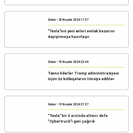
Xəbər • 23 Noyabr 2024 17:37
"Tesla"nın yeni evləri əmlak bazarını
dəyişirməyə hazırlaşır
Xəbər • 15 Noyabr 2024 22:44
Texno liderlər Tramp administrasiyası
üçün öz kolleqalarını tövsiyə ediblər
Xəbər • 13 Noyabr 2024 21:57
“Tesla” bir il ərzində altıncı dəfə
“Cybertruck”ı geri çağırıb