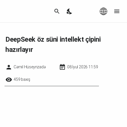
Az
|
EN
DeepSeek öz süni intellekt çipini
hazırlayır
Cəmil Hüseynzadə
08 İyul 2026 11:59
459 baxış