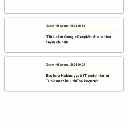
Xəbər • 06 Avqust 2026 10:53
Türk alim Google DeepMind-a rəhbər
təyin olundu
Xəbər • 06 Avqust 2026 10:29
Beş İcra Hakimiyyəti İT sistemlərini
“Hökumət buludu”na köçürüb