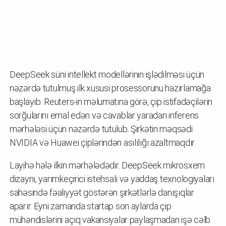
DeepSeek süni intellekt modellərinin işlədilməsi üçün
nəzərdə tutulmuş ilk xüsusi prosessorunu hazırlamağa
başlayıb. Reuters-in məlumatına görə, çip istifadəçilərin
sorğularını emal edən və cavablar yaradan inferens
mərhələsi üçün nəzərdə tutulub. Şirkətin məqsədi
NVIDIA və Huawei çiplərindən asılılığı azaltmaqdır.
Layihə hələ ilkin mərhələdədir. DeepSeek mikrosxem
dizaynı, yarımkeçirici istehsalı və yaddaş texnologiyaları
sahəsində fəaliyyət göstərən şirkətlərlə danışıqlar
aparır. Eyni zamanda startap son aylarda çip
mühəndislərini açıq vakansiyalar paylaşmadan işə cəlb