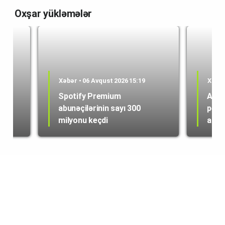
Oxşar yükləmələr
Xəbər • 06 Avqust 2026 15:19
Xəbər
Spotify Premium
ABŞ 
abunəçilərinin sayı 300
peyk
milyonu keçdi
alışı