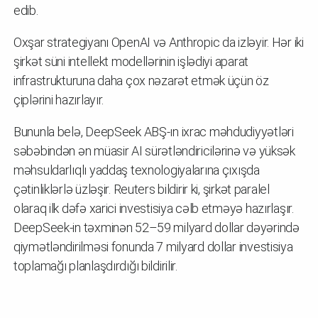
edib.
Oxşar strategiyanı OpenAI və Anthropic da izləyir. Hər iki
şirkət süni intellekt modellərinin işlədiyi aparat
infrastrukturuna daha çox nəzarət etmək üçün öz
çiplərini hazırlayır.
Bununla belə, DeepSeek ABŞ-ın ixrac məhdudiyyətləri
səbəbindən ən müasir AI sürətləndiricilərinə və yüksək
məhsuldarlıqlı yaddaş texnologiyalarına çıxışda
çətinliklərlə üzləşir. Reuters bildirir ki, şirkət paralel
olaraq ilk dəfə xarici investisiya cəlb etməyə hazırlaşır.
DeepSeek-in təxminən 52–59 milyard dollar dəyərində
qiymətləndirilməsi fonunda 7 milyard dollar investisiya
toplamağı planlaşdırdığı bildirilir.