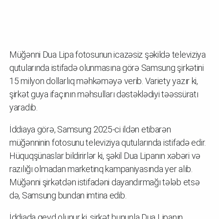
Müğənni Dua Lipa fotosunun icazəsiz şəkildə televiziya
qutularında istifadə olunmasına görə Samsung şirkətini
15 milyon dollarlıq məhkəməyə verib. Variety yazır ki,
şirkət guya ifaçının məhsulları dəstəklədiyi təəssüratı
yaradıb.
İddiaya görə, Samsung 2025-ci ildən etibarən
müğənninin fotosunu televiziya qutularında istifadə edir.
Hüquqşünaslar bildirirlər ki, şəkil Dua Lipanın xəbəri və
razılığı olmadan marketinq kampaniyasında yer alıb.
Müğənni şirkətdən istifadəni dayandırmağı tələb etsə
də, Samsung bundan imtina edib.
İddiada qeyd olunur ki, şirkət bununla Dua Lipanın