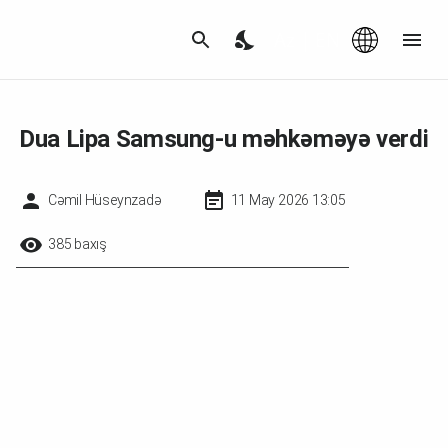
Az
|
EN
Dua Lipa Samsung-u məhkəməyə verdi
Cəmil Hüseynzadə
11 May 2026 13:05
385 baxış