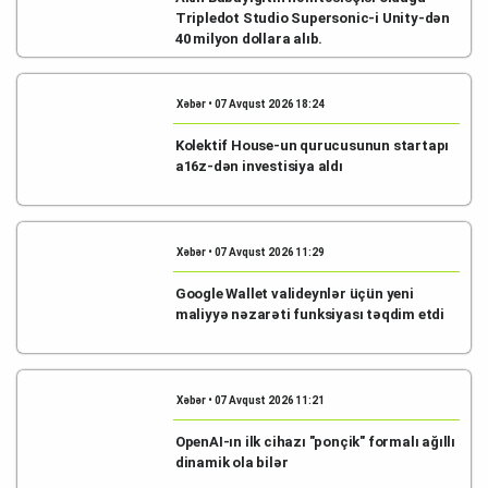
Tripledot Studio Supersonic-i Unity-dən
40 milyon dollara alıb.
Xəbər • 07 Avqust 2026 18:24
Kolektif House-un qurucusunun startapı
a16z-dən investisiya aldı
Xəbər • 07 Avqust 2026 11:29
Google Wallet valideynlər üçün yeni
maliyyə nəzarəti funksiyası təqdim etdi
Xəbər • 07 Avqust 2026 11:21
OpenAI-ın ilk cihazı "ponçik" formalı ağıllı
dinamik ola bilər