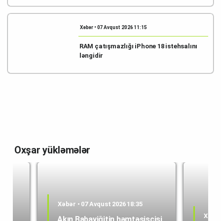
Xəbər • 07 Avqust 2026 11:15
RAM çatışmazlığı iPhone 18 istehsalını
ləngidir
Oxşar yükləmələr
Xəbər • 07 Avqust 2026 18:35
Xəbər
Akın Babayiğitin həmtəsisçisi