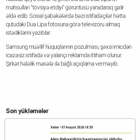
məhsulları “tövsiyə etdiyi” görüntüsü yaradaraq gəlir
əldə edib. Sosial şəbəkələrdə bəzi istifadəçilər hətta
qutudakı Dua Lipa fotosuna görə televizoru almaq
istədiklərini yazıblar.
Samsung müəllif hüquqlarının pozulması, şəxsi imicdən
icazəsiz istifadə və yalançı reklamda ittiham olunur.
Şirkət hələlik məsələ ilə bağlı açıqlama verməyib.
Son yükləmələr
Xəbər • 07 Avqust 2026 18:35
Akın Babayiğitin həmtəsisçisi olduğu