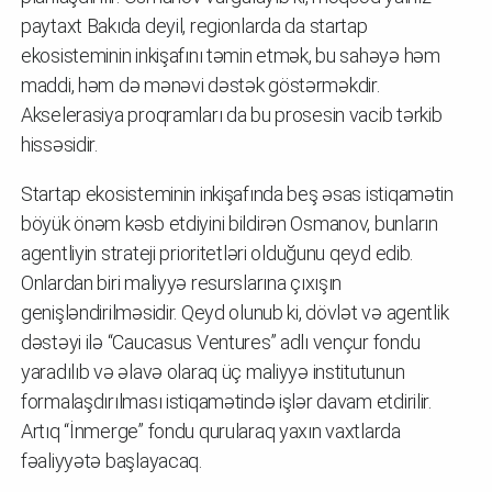
paytaxt Bakıda deyil, regionlarda da startap
ekosisteminin inkişafını təmin etmək, bu sahəyə həm
maddi, həm də mənəvi dəstək göstərməkdir.
Akselerasiya proqramları da bu prosesin vacib tərkib
hissəsidir.
Startap ekosisteminin inkişafında beş əsas istiqamətin
böyük önəm kəsb etdiyini bildirən Osmanov, bunların
agentliyin strateji prioritetləri olduğunu qeyd edib.
Onlardan biri maliyyə resurslarına çıxışın
genişləndirilməsidir. Qeyd olunub ki, dövlət və agentlik
dəstəyi ilə “Caucasus Ventures” adlı vençur fondu
yaradılıb və əlavə olaraq üç maliyyə institutunun
formalaşdırılması istiqamətində işlər davam etdirilir.
Artıq “İnmerge” fondu qurularaq yaxın vaxtlarda
fəaliyyətə başlayacaq.