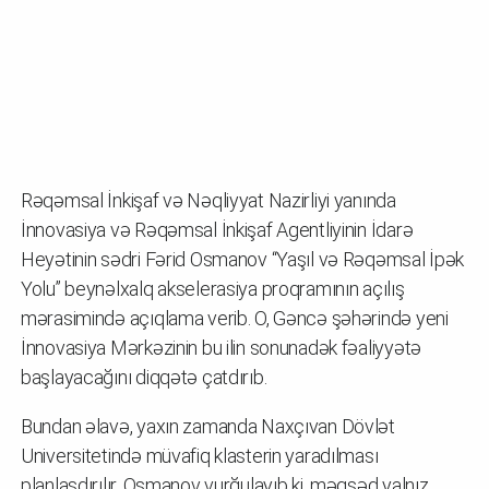
Rəqəmsal İnkişaf və Nəqliyyat Nazirliyi yanında
İnnovasiya və Rəqəmsal İnkişaf Agentliyinin İdarə
Heyətinin sədri Fərid Osmanov “Yaşıl və Rəqəmsal İpək
Yolu” beynəlxalq akselerasiya proqramının açılış
mərasimində açıqlama verib. O, Gəncə şəhərində yeni
İnnovasiya Mərkəzinin bu ilin sonunadək fəaliyyətə
başlayacağını diqqətə çatdırıb.
Bundan əlavə, yaxın zamanda Naxçıvan Dövlət
Universitetində müvafiq klasterin yaradılması
planlaşdırılır. Osmanov vurğulayıb ki, məqsəd yalnız