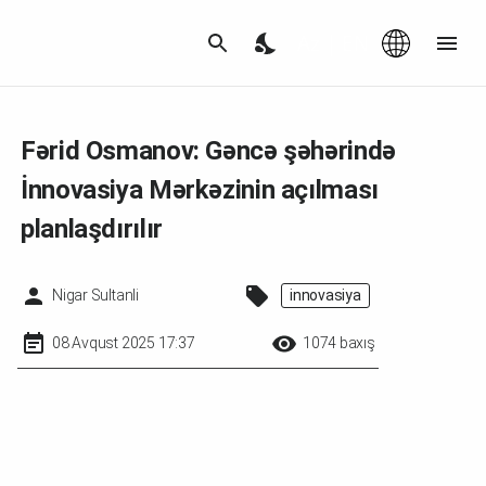
Az
|
EN
Fərid Osmanov: Gəncə şəhərində
İnnovasiya Mərkəzinin açılması
planlaşdırılır
Nigar Sultanli
innovasiya
08 Avqust 2025 17:37
1074 baxış