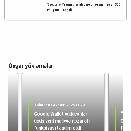
Spotify Premium abunəçilərinin sayı 300
milyonu keçdi
Oxşar yükləmələr
Xəbər • 07 Avqust 2026 11:29
Xəbər
Google Wallet valideynlər
üçün yeni maliyyə nəzarəti
OpenA
funksiyası təqdim etdi
forma