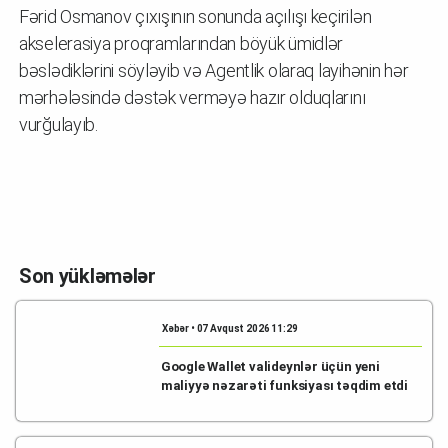
Fərid Osmanov çıxışının sonunda açılışı keçirilən
akselerasiya proqramlarından böyük ümidlər
bəslədiklərini söyləyib və Agentlik olaraq layihənin hər
mərhələsində dəstək verməyə hazır olduqlarını
vurğulayıb.
Son yükləmələr
Xəbər • 07 Avqust 2026 11:29
Google Wallet valideynlər üçün yeni
maliyyə nəzarəti funksiyası təqdim etdi