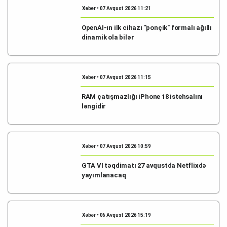
Xəbər • 07 Avqust 2026 11:21
OpenAI-ın ilk cihazı "ponçik" formalı ağıllı
dinamik ola bilər
Xəbər • 07 Avqust 2026 11:15
RAM çatışmazlığı iPhone 18 istehsalını
ləngidir
Xəbər • 07 Avqust 2026 10:59
GTA VI təqdimatı 27 avqustda Netflixdə
yayımlanacaq
Xəbər • 06 Avqust 2026 15:19