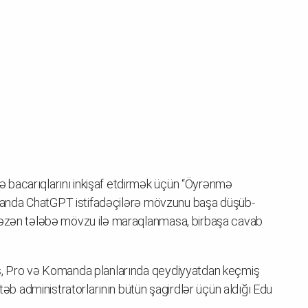
 bacarıqlarını inkişaf etdirmək üçün “Öyrənmə
v olanda ChatGPT istifadəçilərə mövzunu başa düşüb-
 bəzən tələbə mövzu ilə maraqlanmasa, birbaşa cavab
us, Pro və Komanda planlarında qeydiyyatdan keçmiş
ktəb administratorlarının bütün şagirdlər üçün aldığı Edu