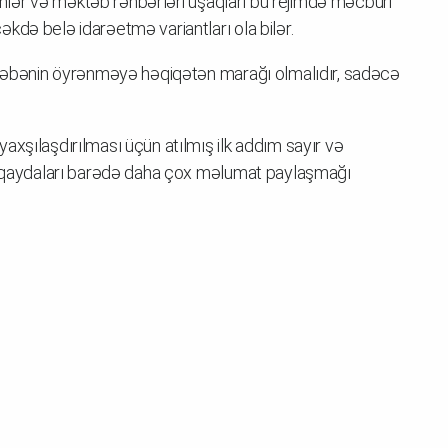
deynlər və məktəb rəhbərləri uşaqları bu rejimdə məcburi
kdə belə idarəetmə variantları ola bilər.
tələbənin öyrənməyə həqiqətən marağı olmalıdır, sadəcə
axşılaşdırılması üçün atılmış ilk addım sayır və
də qaydaları barədə daha çox məlumat paylaşmağı