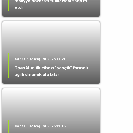
maliyyə nəzarəti funksiyası təqdim
etdi
Xəbər • 07 Avqust 2026 11:21
OpenAI-ın ilk cihazı "ponçik" formalı
ağıllı dinamik ola bilər
Xəbər • 07 Avqust 2026 11:15