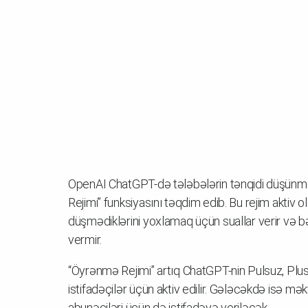
OpenAI ChatGPT-də tələbələrin tənqidi düşünmə
Rejimi” funksiyasını təqdim edib. Bu rejim akti
düşmədiklərini yoxlamaq üçün suallar verir və
vermir.
“Öyrənmə Rejimi” artıq ChatGPT-nin Pulsuz, Pl
istifadəçilər üçün aktiv edilir. Gələcəkdə isə mə
abunəçiləri üçün də istifadəyə veriləcək.