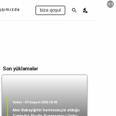
Az
|
EN
qqımızda
bizə qoşul
Son yükləmələr
Xəbər • 07 Avqust 2026 18:35
Akın Babayiğitin həmtəsisçisi olduğu
Tripledot Studio Supersonic-i Unity-