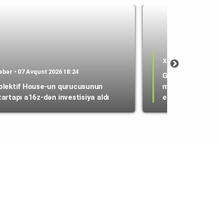
Xəbər • 07 Avqust 
əbər • 07 Avqust 2026 18:24
Google Wallet va
olektif House-un qurucusunun
maliyyə nəzarəti
tartapı a16z-dən investisiya aldı
etdi