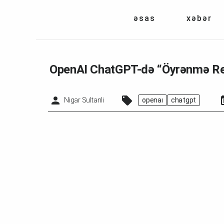
əsas
xəbər
OpenAI ChatGPT-də “Öyrənmə Reji
Nigar Sultanli
openai
chatgpt