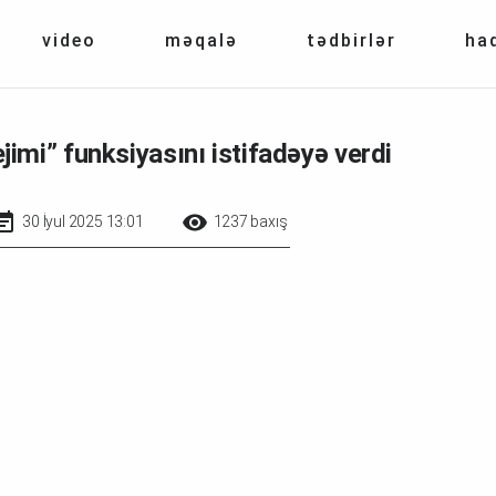
video
məqalə
tədbirlər
ha
mi” funksiyasını istifadəyə verdi
30 İyul 2025 13:01
1237 baxış