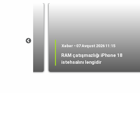
1:21
Xəbər • 07 Avqust 2026 11:15
ponçik" formalı
RAM çatışmazlığı iPhone 18
r
istehsalını ləngidir