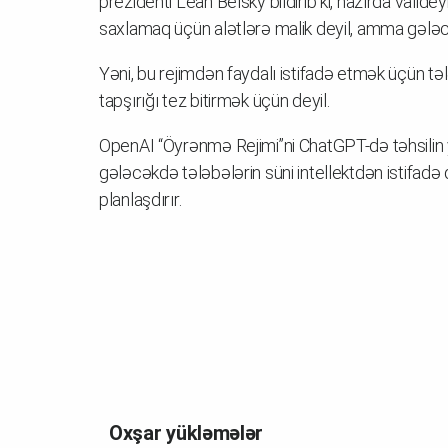
prezidenti Leah Belsky bildirib ki, hazırda vali
saxlamaq üçün alətlərə malik deyil, amma gələcə
Yəni, bu rejimdən faydalı istifadə etmək üçün 
tapşırığı tez bitirmək üçün deyil.
OpenAI “Öyrənmə Rejimi”ni ChatGPT-də təhsilin y
gələcəkdə tələbələrin süni intellektdən istifa
planlaşdırır.
Oxşar yükləmələr