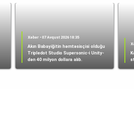
Xəbər • 07 Avqust 2026 18:35
X
Akın Babayiğitin həmtəsisçisi olduğu
Tripledot Studio Supersonic-i Unity-
K
dən 40 milyon dollara alıb.
s