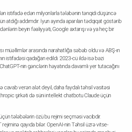
 istifadə edən milyonlarla tələbənin tənqidi düşüncə
çün atdığı addımdır. İyun ayında aparılan tədqiqat göstərib
nlərin beyin fəaliyyəti, Google axtarışı və ya heç bir
ı müəllimlər arasında narahatlığa səbəb oldu və ABŞ-ın
ın istifadəsi qadağan edildi. 2023-cü ildə isə bəzi
ChatGPT-nin gənclərin həyatında davamlı yer tutacağını
cavab verən alət deyil, daha faydalı təhsil vasitəsi
thropic şirkəti də süni intellekt chatbotu Claude üçün
çün tələbələrin özü bu rejimi seçməsi vacibdir.
T rejiminə qayıda bilər. OpenAI-nin Təhsil üzrə vitse-