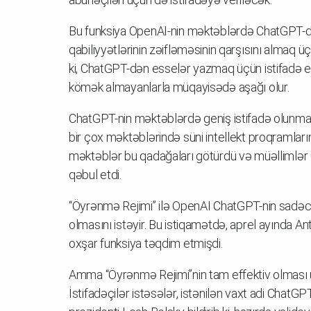
Bu funksiya OpenAI-nin məktəblərdə ChatGPT-dən
qabiliyyətlərinin zəifləməsinin qarşısını almaq ü
ki, ChatGPT-dən esselər yazmaq üçün istifadə edə
kömək almayanlarla müqayisədə aşağı olur.
ChatGPT-nin məktəblərdə geniş istifadə olunmas
bir çox məktəblərində süni intellekt proqramların
məktəblər bu qadağaları götürdü və müəllimlər 
qəbul etdi.
“Öyrənmə Rejimi” ilə OpenAI ChatGPT-nin sadəcə 
olmasını istəyir. Bu istiqamətdə, aprel ayında An
oxşar funksiya təqdim etmişdi.
Amma “Öyrənmə Rejimi”nin tam effektiv olması ü
İstifadəçilər istəsələr, istənilən vaxt adi ChatGP