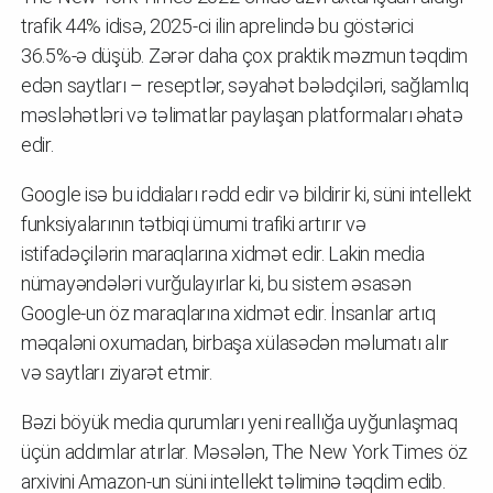
trafik 44% idisə, 2025-ci ilin aprelində bu göstərici
36.5%-ə düşüb. Zərər daha çox praktik məzmun təqdim
edən saytları – reseptlər, səyahət bələdçiləri, sağlamlıq
məsləhətləri və təlimatlar paylaşan platformaları əhatə
edir.
Google isə bu iddiaları rədd edir və bildirir ki, süni intellekt
funksiyalarının tətbiqi ümumi trafiki artırır və
istifadəçilərin maraqlarına xidmət edir. Lakin media
nümayəndələri vurğulayırlar ki, bu sistem əsasən
Google-un öz maraqlarına xidmət edir. İnsanlar artıq
məqaləni oxumadan, birbaşa xülasədən məlumatı alır
və saytları ziyarət etmir.
Bəzi böyük media qurumları yeni reallığa uyğunlaşmaq
üçün addımlar atırlar. Məsələn, The New York Times öz
arxivini Amazon-un süni intellekt təliminə təqdim edib.