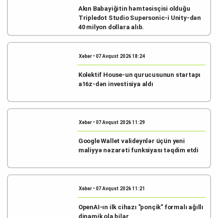
Akın Babayiğitin həmtəsisçisi olduğu
Tripledot Studio Supersonic-i Unity-dən
40 milyon dollara alıb.
Xəbər • 07 Avqust 2026 18:24
Kolektif House-un qurucusunun startapı
a16z-dən investisiya aldı
Xəbər • 07 Avqust 2026 11:29
Google Wallet valideynlər üçün yeni
maliyyə nəzarəti funksiyası təqdim etdi
Xəbər • 07 Avqust 2026 11:21
OpenAI-ın ilk cihazı "ponçik" formalı ağıllı
dinamik ola bilər