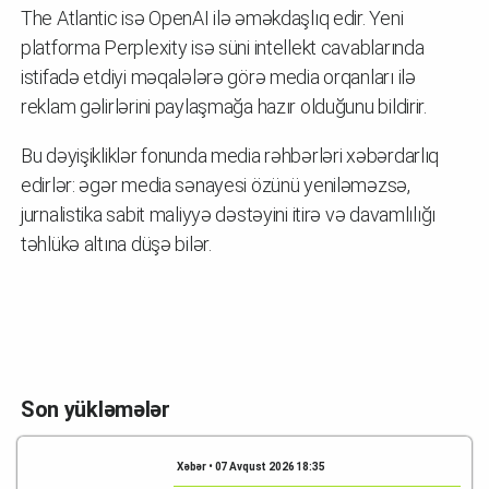
The Atlantic isə OpenAI ilə əməkdaşlıq edir. Yeni
platforma Perplexity isə süni intellekt cavablarında
istifadə etdiyi məqalələrə görə media orqanları ilə
reklam gəlirlərini paylaşmağa hazır olduğunu bildirir.
Bu dəyişikliklər fonunda media rəhbərləri xəbərdarlıq
edirlər: əgər media sənayesi özünü yeniləməzsə,
jurnalistika sabit maliyyə dəstəyini itirə və davamlılığı
təhlükə altına düşə bilər.
Son yükləmələr
Xəbər • 07 Avqust 2026 18:35