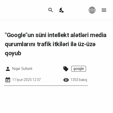
Az
|
EN
"Google"un süni intellekt alətləri media
qurumlarını trafik itkiləri ilə üz-üzə
qoyub
Nigar Sultanli
google
11 İyun 2025 12:57
1353 baxış