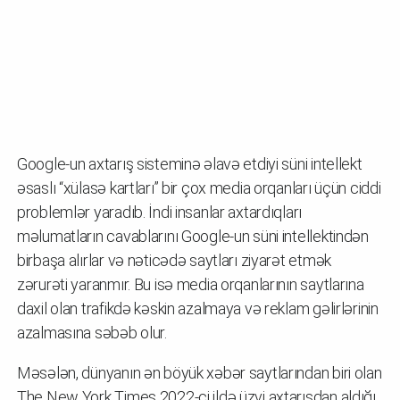
Google-un axtarış sisteminə əlavə etdiyi süni intellekt
əsaslı “xülasə kartları” bir çox media orqanları üçün ciddi
problemlər yaradıb. İndi insanlar axtardıqları
məlumatların cavablarını Google-un süni intellektindən
birbaşa alırlar və nəticədə saytları ziyarət etmək
zərurəti yaranmır. Bu isə media orqanlarının saytlarına
daxil olan trafikdə kəskin azalmaya və reklam gəlirlərinin
azalmasına səbəb olur.
Məsələn, dünyanın ən böyük xəbər saytlarından biri olan
The New York Times 2022-ci ildə üzvi axtarışdan aldığı