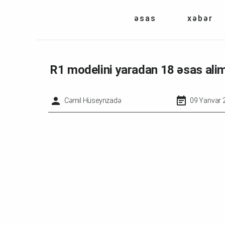
əsas
xəbər
R1 modelini yaradan 18 əsas ali
Cəmil Hüseynzadə
09 Yanvar 