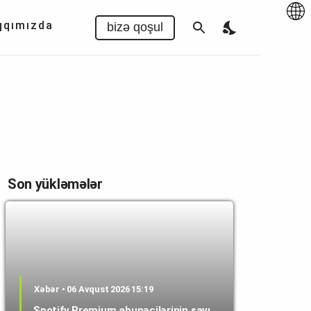
Az
|
EN
qqımızda
bizə qoşul
Son yükləmələr
Xəbər • 06 Avqust 2026 15:19
Spotify Premium abunəçilərinin sayı