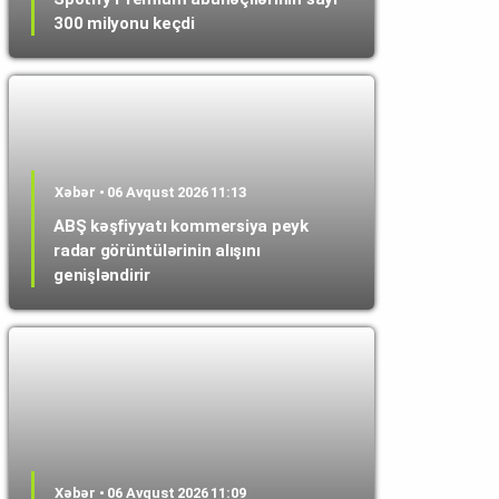
300 milyonu keçdi
Xəbər • 06 Avqust 2026 11:13
ABŞ kəşfiyyatı kommersiya peyk
radar görüntülərinin alışını
genişləndirir
Xəbər • 06 Avqust 2026 11:09