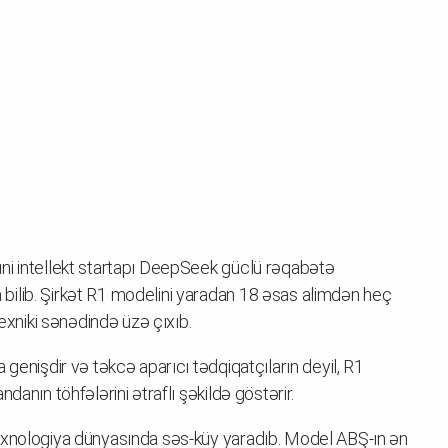
ni intellekt startapı DeepSeek güclü rəqabətə
ilib. Şirkət R1 modelini yaradan 18 əsas alimdən heç
texniki sənədində üzə çıxıb.
 genişdir və təkcə aparıcı tədqiqatçıların deyil, R1
danın töhfələrini ətraflı şəkildə göstərir.
exnologiya dünyasında səs-küy yaradıb. Model ABŞ-ın ən