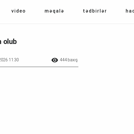
video
məqalə
tədbirlər
ha
m olub
2026 11:30
444 baxış