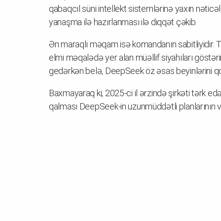
qabaqcıl süni intellekt sistemlərinə yaxın nəti
yanaşma ilə hazırlanması ilə diqqət çəkib.
Ən maraqlı məqam isə komandanın sabitliyidir. 
elmi məqalədə yer alan müəllif siyahıları göstərir
gedərkən belə, DeepSeek öz əsas beyinlərini q
Baxmayaraq ki, 2025-ci il ərzində şirkəti tərk e
qalması DeepSeek-in uzunmüddətli planlarının və