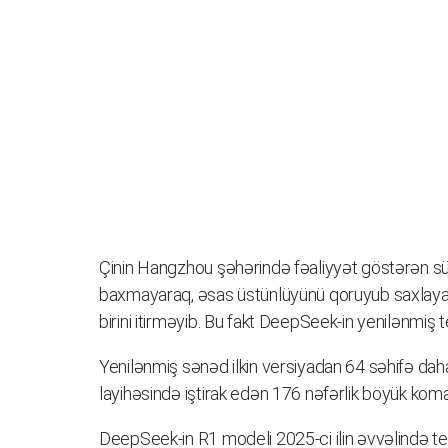
Çinin Hangzhou şəhərində fəaliyyət göstərən sü
baxmayaraq, əsas üstünlüyünü qoruyub saxlaya b
birini itirməyib. Bu fakt DeepSeek-in yenilənmiş 
Yenilənmiş sənəd ilkin versiyadan 64 səhifə daha
layihəsində iştirak edən 176 nəfərlik böyük koman
DeepSeek-in R1 modeli 2025-ci ilin əvvəlində t