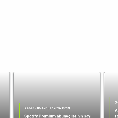
X
Xəbər • 06 Avqust 2026 15:19
A
Spotify Premium abunəçilərinin sayı
r