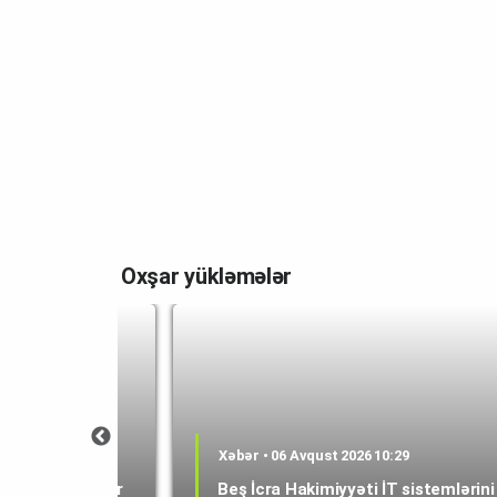
Oxşar yükləmələr
0:53
Xəbər • 06 Avqust 2026 10:29
epMind-a rəhbər
Beş İcra Hakimiyyəti İT sistemlərini