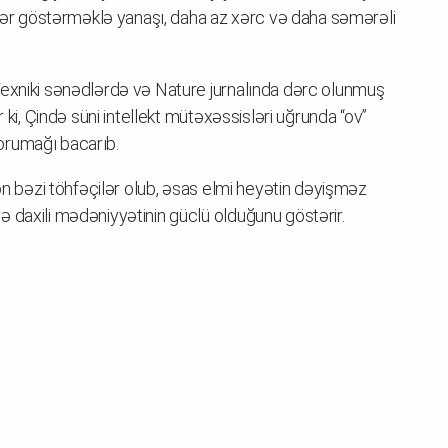
cələr göstərməklə yanaşı, daha az xərc və daha səmərəli
Texniki sənədlərdə və Nature jurnalında dərc olunmuş
 ki, Çində süni intellekt mütəxəssisləri uğrunda “ov”
orumağı bacarıb.
dən bəzi töhfəçilər olub, əsas elmi heyətin dəyişməz
 daxili mədəniyyətinin güclü olduğunu göstərir.