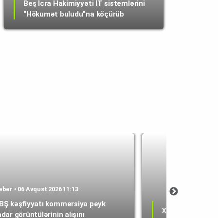
Beş İcra Hakimiyyəti İT sistemlərini
“Hökumət buludu”na köçürüb
əbər • 06 Avqust 2026 11:13
BŞ kəşfiyyatı kommersiya peyk
Xəbər • 06 Avqust 
adar görüntülərinin alışını