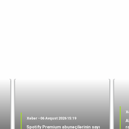
X
Xəbər • 06 Avqust 2026 15:19
A
Spotify Premium abunəçilərinin sayı
r