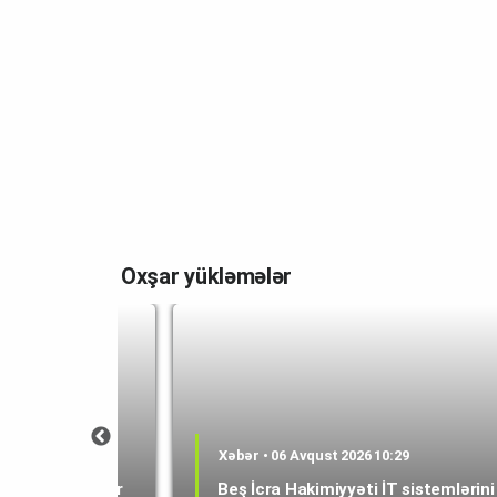
Oxşar yükləmələr
0:53
Xəbər • 06 Avqust 2026 10:29
epMind-a rəhbər
Beş İcra Hakimiyyəti İT sistemlərini