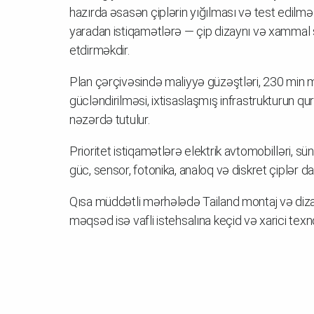
hazırda əsasən çiplərin yığılması və test edilm
yaradan istiqamətlərə — çip dizaynı və xammal s
etdirməkdir.
Plan çərçivəsində maliyyə güzəştləri, 230 min m
gücləndirilməsi, ixtisaslaşmış infrastrukturun q
nəzərdə tutulur.
Prioritet istiqamətlərə elektrik avtomobilləri, sü
güc, sensor, fotonika, analoq və diskret çiplər dax
Qısa müddətli mərhələdə Tailand montaj və diza
məqsəd isə vafli istehsalına keçid və xarici texno