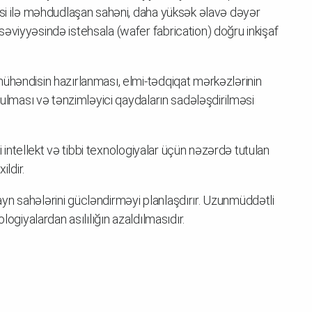
əsi ilə məhdudlaşan sahəni, daha yüksək əlavə dəyər
əviyyəsində istehsala (wafer fabrication) doğru inkişaf
ühəndisin hazırlanması, elmi-tədqiqat mərkəzlərinin
urulması və tənzimləyici qaydaların sadələşdirilməsi
ni intellekt və tibbi texnologiyalar üçün nəzərdə tutulan
ildir.
yn sahələrini gücləndirməyi planlaşdırır. Uzunmüddətli
logiyalardan asılılığın azaldılmasıdır.