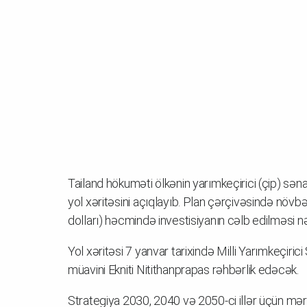
Tailand hökuməti ölkənin yarımkeçirici (çip) sə
yol xəritəsini açıqlayıb. Plan çərçivəsində növbə
dolları) həcmində investisiyanın cəlb edilməsi n
Yol xəritəsi 7 yanvar tarixində Milli Yarımkeçiri
müavini Ekniti Nitithanprapas rəhbərlik edəcək.
Strategiya 2030, 2040 və 2050-ci illər üçün mər