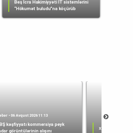
Beş İcra Hakimiyyəti İT sistemlərini
“Hökumət buludu”na köçürüb
əbər • 06 Avqust 2026 11:13
BŞ kəşfiyyatı kommersiya peyk
Xəbər • 06 Avqust 
adar görüntülərinin alışını