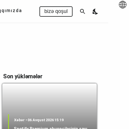
Az
|
EN
qqımızda
bizə qoşul
Son yükləmələr
Xəbər • 06 Avqust 2026 15:19
Spotify Premium abunəçilərinin sayı