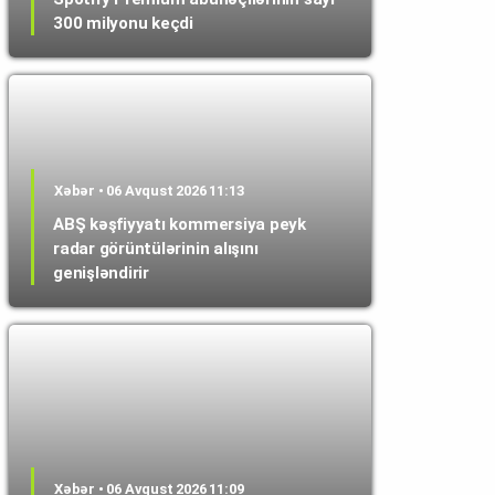
300 milyonu keçdi
Xəbər • 06 Avqust 2026 11:13
ABŞ kəşfiyyatı kommersiya peyk
radar görüntülərinin alışını
genişləndirir
Xəbər • 06 Avqust 2026 11:09