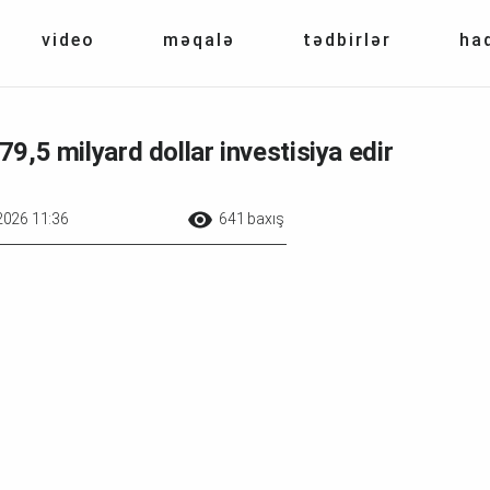
video
məqalə
tədbirlər
ha
9,5 milyard dollar investisiya edir
2026 11:36
641 baxış