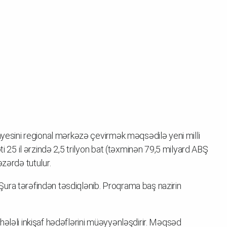
nayesini regional mərkəzə çevirmək məqsədilə yeni milli
ti 25 il ərzində 2,5 trilyon bat (təxminən 79,5 milyard ABŞ
əzərdə tutulur.
ci Şura tərəfindən təsdiqlənib. Proqrama baş nazirin
hələli inkişaf hədəflərini müəyyənləşdirir. Məqsəd