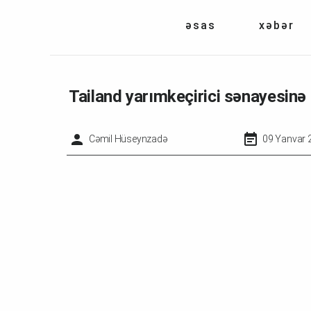
əsas
xəbər
Tailand yarımkeçirici sənayesinə 7
Cəmil Hüseynzadə
09 Yanvar 