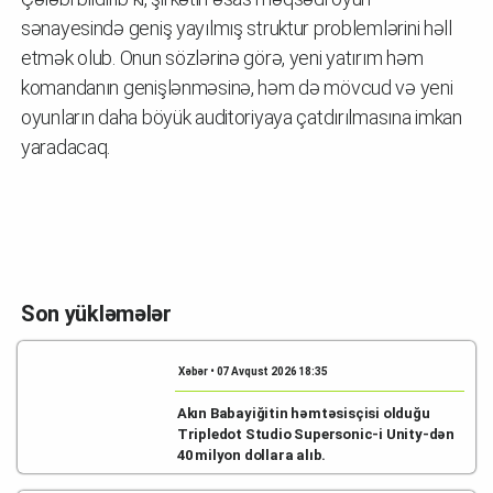
sənayesində geniş yayılmış struktur problemlərini həll
etmək olub. Onun sözlərinə görə, yeni yatırım həm
komandanın genişlənməsinə, həm də mövcud və yeni
oyunların daha böyük auditoriyaya çatdırılmasına imkan
yaradacaq.
Son yükləmələr
Xəbər • 07 Avqust 2026 18:35
Akın Babayiğitin həmtəsisçisi olduğu
Tripledot Studio Supersonic-i Unity-dən
40 milyon dollara alıb.