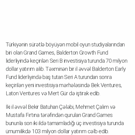
Türkiyənin sürətlə böyüyən mobil oyun studiyalarından
biri olan Grand Games, Balderton Growth Fund
liderliyində keçirilən Seri B investisiya turunda 70 milyon
dollar yatırım alıb. Təxminən bir il əvvəl Balderton Early
Fund liderliyində baş tutan Seri A turundan sonra
keçirilən yeni investisiya mərhələsində Bek Ventures,
Laton Ventures və Mert Gür də iştirak edib.
İki il əvvəl Bekir Batuhan Çələbi, Mehmet Çalım və
Mustafa Fırtına tərəfindən qurulan Grand Games
bununla son iki ildə tamamladığı üç investisiya turunda
ümumilikdə 103 milyon dollar yatırım cəlb edib.