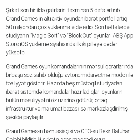
Şirkət son bir ildə gəlirlərini təxminən 5 dəfə artırıb.
Grand Games-in altı aktiv oyundan ibarət portfeli artıq
50 milyondan çox yüklənmə əldə edib. Son həftələrdə
studiyanın “Magic Sort” və “Block Out” oyunları ABŞ App
Store iOS yükləmə siyahısında ilk iki pilləyə qədər
yüksəlib.
Grand Games oyun komandalarının məhsul qərarlarında
birbaşa söz sahibi olduğu avtonom idarəetmə modeli ilə
fəaliyyət göstərir. Hazırda beş müstəqil studiyadan
ibarət sistemdə komandalar hazırladıqları oyunların
bütün məsuliyyətini öz üzərinə götürür, ortaq
infrastruktur və məlumat bazası isə mərkəzləşdirilmiş
şəkildə paylaşılır.
Grand Games-in həmtəsisçisi və CEO-su Bekir Batuhan
Çələbi bildirib ki, şirkətin əsas məqsədi oyun