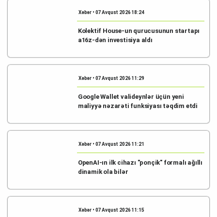
Xəbər • 07 Avqust 2026 18:24
Kolektif House-un qurucusunun startapı
a16z-dən investisiya aldı
Xəbər • 07 Avqust 2026 11:29
Google Wallet valideynlər üçün yeni
maliyyə nəzarəti funksiyası təqdim etdi
Xəbər • 07 Avqust 2026 11:21
OpenAI-ın ilk cihazı "ponçik" formalı ağıllı
dinamik ola bilər
Xəbər • 07 Avqust 2026 11:15