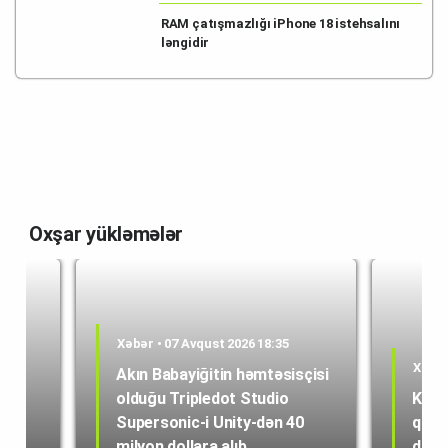
RAM çatışmazlığı iPhone 18 istehsalını
ləngidir
Oxşar yükləmələr
Xəbər • 07 Avqust 2026 18:35
Xəbər
Akın Babayiğitin həmtəsisçisi
olduğu Tripledot Studio
Kole
 18
Supersonic-i Unity-dən 40
quru
milyon dollara alıb.
dən i