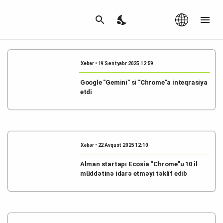
Az
|
EN
Xəbər • 19 Sentyabr 2025 12:59
Google "Gemini" si "Chrome"a inteqrasiya
etdi
Xəbər • 22 Avqust 2025 12:10
Alman startapı Ecosia “Chrome”u 10 il
müddətinə idarə etməyi təklif edib