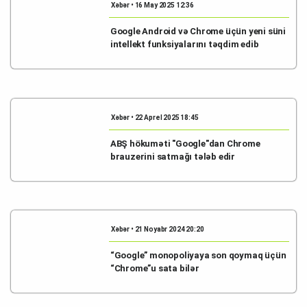
Xəbər • 16 May 2025 12:36
Google Android və Chrome üçün yeni süni
intellekt funksiyalarını təqdim edib
Xəbər • 22 Aprel 2025 18:45
ABŞ hökuməti "Google"dan Chrome
brauzerini satmağı tələb edir
Xəbər • 21 Noyabr 2024 20:20
“Google” monopoliyaya son qoymaq üçün
“Chrome”u sata bilər