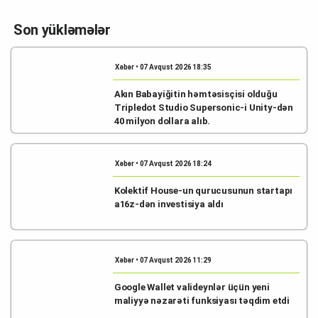
Son yükləmələr
Xəbər • 07 Avqust 2026 18:35
Akın Babayiğitin həmtəsisçisi olduğu
Tripledot Studio Supersonic-i Unity-dən
40 milyon dollara alıb.
Xəbər • 07 Avqust 2026 18:24
Kolektif House-un qurucusunun startapı
a16z-dən investisiya aldı
Xəbər • 07 Avqust 2026 11:29
Google Wallet valideynlər üçün yeni
maliyyə nəzarəti funksiyası təqdim etdi