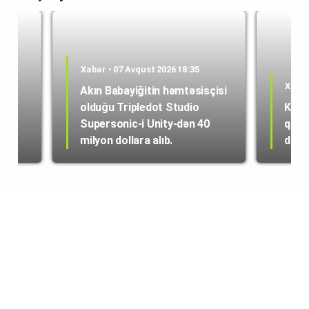
Xəbər • 07 Avqust 2026 18:35
Xəbər
Akın Babayiğitin həmtəsisçisi
olduğu Tripledot Studio
Kole
 18
Supersonic-i Unity-dən 40
quru
milyon dollara alıb.
dən i
© copyright 2022 | tech.az | info@tech.az