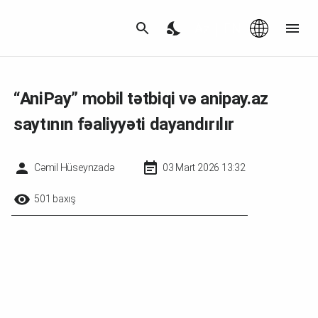
Az
|
EN
“AniPay” mobil tətbiqi və anipay.az
saytının fəaliyyəti dayandırılır
Cəmil Hüseynzadə
03 Mart 2026 13:32
501 baxış