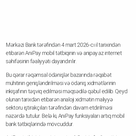
Mərkəzi Bank tərəfindən 4 mart 2026-cı il tarixindən
etibarən AniPay mobil tətbiqinin və anipay.az internet
səhifəsinin fəaliyyəti dayandırılır.
Bu qərar rəqəmsal ödənişlər bazarında rəqabət
mühitinin genişləndirilməsi və ödəniş xidmətlərinin
inkişafının təşviq edilməsi məqsədilə qəbul edilib. Qeyd
olunan tarixdən etibarən analoji xidmətin maliyyə
sektoru iştirakçıları tərəfindən davam etdirilməsi
nəzərdə tutulur. Belə ki, AniPay funksiyaları artıq mobil
bank tətbiqlərində mövcuddur.