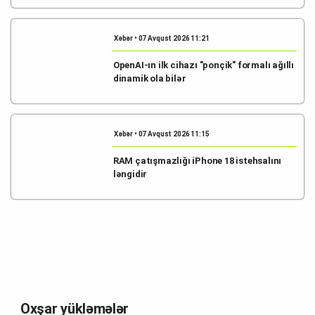
Xəbər • 07 Avqust 2026 11:21
OpenAI-ın ilk cihazı "ponçik" formalı ağıllı
dinamik ola bilər
Xəbər • 07 Avqust 2026 11:15
RAM çatışmazlığı iPhone 18 istehsalını
ləngidir
Oxşar yükləmələr