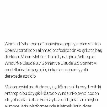
Windsurf “vibe coding” sahəsində populyar olan startap,
OpenAI tərəfindən alınmaq ərəfəsindədir və şirkətin baş
direktoru Varun Mohanın bildirdiyinə görə, Anthropic
Windurf-ə Claude 3.7 Sonnet və Claude 3.5 Sonnet AI
modellərinə birbaşa giriş imkanlarını əhəmiyyətli
dərəcədə azaldıb.
Mohan sosial mediada paylaşdığı mesajda qeyd edib ki,
Anthropic bu dəyişiklik barədə Windsurf-ə əvvəlcədən
kifayət qədər xəbər verməyib və indi şirkət ən məşhur
AI modellərini platformasında işlətmək üçün digər