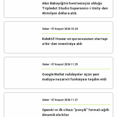
Akın Babayiğitin həmtəsisçisi olduğu
Tripledot Studio Supersonic-i Unity-dən
40 milyon dollara alıb.
Xəbər • 07 Avqust 2026 18:24
Kolektif House-un qurucusunun startapı
a16z-dən investisiya aldı
Xəbər • 07 Avqust 2026 11:29
Google Wallet valideynlər üçün yeni
maliyyə nəzarəti funksiyası təqdim etdi
Xəbər • 07 Avqust 2026 11:21
OpenAI-ın ilk cihazı "ponçik" formalı ağıllı
dinamik ola bilər