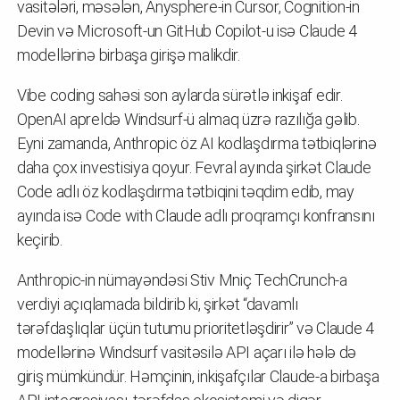
vasitələri, məsələn, Anysphere-in Cursor, Cognition-in
Devin və Microsoft-un GitHub Copilot-u isə Claude 4
modellərinə birbaşa girişə malikdir.
Vibe coding sahəsi son aylarda sürətlə inkişaf edir.
OpenAI apreldə Windsurf-ü almaq üzrə razılığa gəlib.
Eyni zamanda, Anthropic öz AI kodlaşdırma tətbiqlərinə
daha çox investisiya qoyur. Fevral ayında şirkət Claude
Code adlı öz kodlaşdırma tətbiqini təqdim edib, may
ayında isə Code with Claude adlı proqramçı konfransını
keçirib.
Anthropic-in nümayəndəsi Stiv Mniç TechCrunch-a
verdiyi açıqlamada bildirib ki, şirkət “davamlı
tərəfdaşlıqlar üçün tutumu prioritetləşdirir” və Claude 4
modellərinə Windsurf vasitəsilə API açarı ilə hələ də
giriş mümkündür. Həmçinin, inkişafçılar Claude-a birbaşa