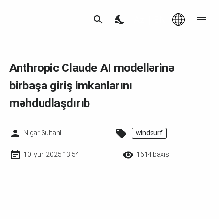
Az
|
EN
Anthropic Claude AI modellərinə
birbaşa giriş imkanlarını
məhdudlaşdırıb
Nigar Sultanli
windsurf
10 İyun 2025 13:54
1614 baxış