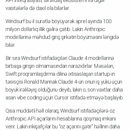
API inteqrasiyası, tərəfdaş ekosistemi və digər
vasitələrlə də daxil ola bilərlər.
Windsurf bu il sürətlə böyüyərək aprel ayında 100
milyon dollarlıq illik gəlirə çatıb. Lakin Anthropic
modellərinə məhdud giriş şirkətin böyüməsini ləngidə
bilər.
Bir sıra Windsurf istifadəçiləri Claude 4 modellərinə
birbaşa girişin olmamasından narazıdırlar. Məsələn,
Swift proqramlaşdırma dilinə ixtisaslaşan startup-ın
təsisçisi Ronald Mannak Claude 4-ün onun iş yükü üçün
böyük irəliləyiş olduğunu deyib, lakin o, son vaxtlar daha
asan vibe coding üçün Cursor istifadə etməyə başlayıb.
Qısa müddətli həll olaraq, Windsurf istifadəçilərə öz
Anthropic API açarlarını hesablarına qoşmaq imkanı
verir. Lakin inkişafçılar bu “öz açarını gətir” həllinin daha