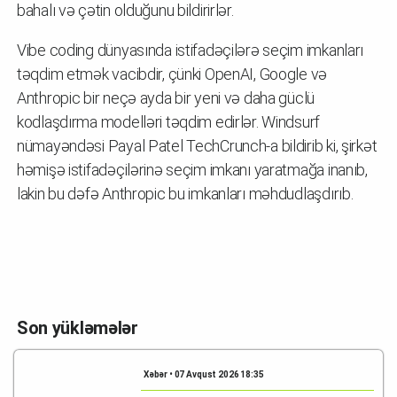
bahalı və çətin olduğunu bildirirlər.
Vibe coding dünyasında istifadəçilərə seçim imkanları
təqdim etmək vacibdir, çünki OpenAI, Google və
Anthropic bir neçə ayda bir yeni və daha güclü
kodlaşdırma modelləri təqdim edirlər. Windsurf
nümayəndəsi Payal Patel TechCrunch-a bildirib ki, şirkət
həmişə istifadəçilərinə seçim imkanı yaratmağa inanıb,
lakin bu dəfə Anthropic bu imkanları məhdudlaşdırıb.
Son yükləmələr
Xəbər • 07 Avqust 2026 18:35