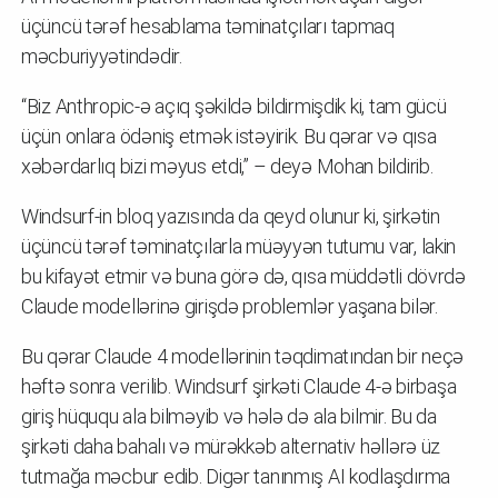
üçüncü tərəf hesablama təminatçıları tapmaq
məcburiyyətindədir.
“Biz Anthropic-ə açıq şəkildə bildirmişdik ki, tam gücü
üçün onlara ödəniş etmək istəyirik. Bu qərar və qısa
xəbərdarlıq bizi məyus etdi,” – deyə Mohan bildirib.
Windsurf-in bloq yazısında da qeyd olunur ki, şirkətin
üçüncü tərəf təminatçılarla müəyyən tutumu var, lakin
bu kifayət etmir və buna görə də, qısa müddətli dövrdə
Claude modellərinə girişdə problemlər yaşana bilər.
Bu qərar Claude 4 modellərinin təqdimatından bir neçə
həftə sonra verilib. Windsurf şirkəti Claude 4-ə birbaşa
giriş hüququ ala bilməyib və hələ də ala bilmir. Bu da
şirkəti daha bahalı və mürəkkəb alternativ həllərə üz
tutmağa məcbur edib. Digər tanınmış AI kodlaşdırma