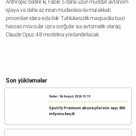
Anthropic bildirir ki, Fable 5 daha uzun müddət avtonom
işləyə və daha az insan müdaxiləsi ilə mürəkkəb
prosesləri idarə edə bilir. Təhlükəsizlik məqsədilə bəzi
həssas mövzular üzrə sorğular isə avtomatik olaraq
Claude Opus 4.8 modelinə yönləndiriləcək.
Son yükləmələr
Xəbər • 06 Avqust 2026 15:19
Spotify Premium abunəçilərinin sayı 300
milyonu keçdi