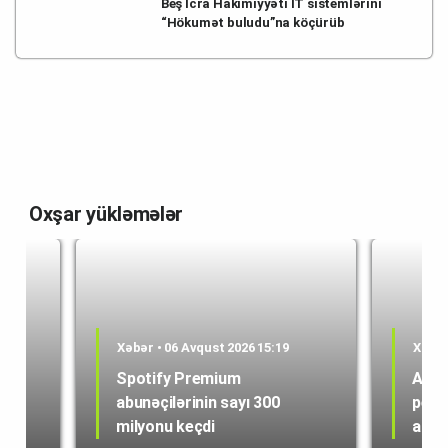
Beş İcra Hakimiyyəti İT sistemlərini
“Hökumət buludu”na köçürüb
Oxşar yükləmələr
Xəbər • 06 Avqust 2026 15:19
Xəbər
Spotify Premium
ABŞ 
abunəçilərinin sayı 300
peyk
milyonu keçdi
alışı