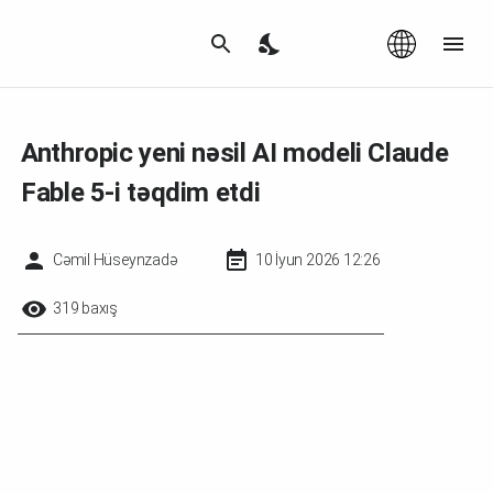
Az
|
EN
Anthropic yeni nəsil AI modeli Claude
Fable 5-i təqdim etdi
Cəmil Hüseynzadə
10 İyun 2026 12:26
319 baxış