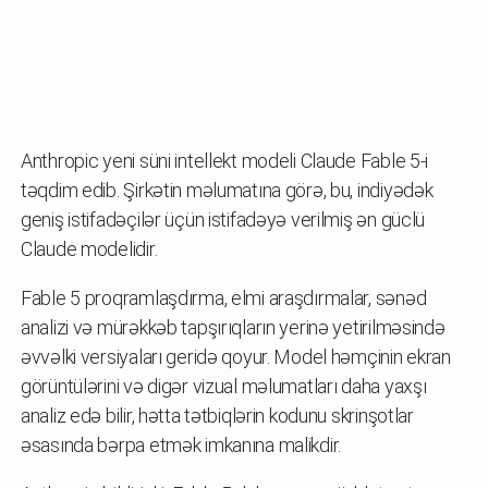
Anthropic yeni süni intellekt modeli Claude Fable 5-i
təqdim edib. Şirkətin məlumatına görə, bu, indiyədək
geniş istifadəçilər üçün istifadəyə verilmiş ən güclü
Claude modelidir.
Fable 5 proqramlaşdırma, elmi araşdırmalar, sənəd
analizi və mürəkkəb tapşırıqların yerinə yetirilməsində
əvvəlki versiyaları geridə qoyur. Model həmçinin ekran
görüntülərini və digər vizual məlumatları daha yaxşı
analiz edə bilir, hətta tətbiqlərin kodunu skrinşotlar
əsasında bərpa etmək imkanına malikdir.