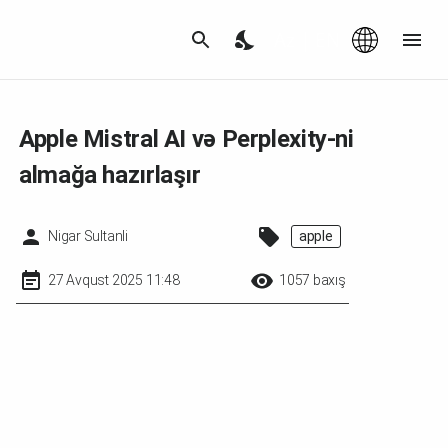
Az
|
EN
Apple Mistral AI və Perplexity-ni
almağa hazırlaşır
Nigar Sultanli
apple
27 Avqust 2025 11:48
1057 baxış