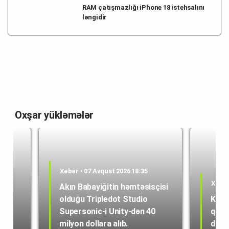
RAM çatışmazlığı iPhone 18 istehsalını
ləngidir
Oxşar yükləmələr
Xəbər • 07 Avqust 2026 18:35
Xəbər
Akın Babayiğitin həmtəsisçisi
olduğu Tripledot Studio
Kole
 18
Supersonic-i Unity-dən 40
quru
milyon dollara alıb.
dən i