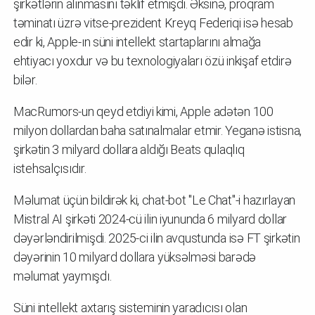
şirkətlərin alınmasını təklif etmişdi. Əksinə, proqram
təminatı üzrə vitse-prezident Kreyq Federiqi isə hesab
edir ki, Apple-ın süni intellekt startaplarını almağa
ehtiyacı yoxdur və bu texnologiyaları özü inkişaf etdirə
bilər.
MacRumors-un qeyd etdiyi kimi, Apple adətən 100
milyon dollardan baha satınalmalar etmir. Yeganə istisna,
şirkətin 3 milyard dollara aldığı Beats qulaqlıq
istehsalçısıdır.
Məlumat üçün bildirək ki, chat-bot "Le Chat"-i hazırlayan
Mistral AI şirkəti 2024-cü ilin iyununda 6 milyard dollar
dəyərləndirilmişdi. 2025-ci ilin avqustunda isə FT şirkətin
dəyərinin 10 milyard dollara yüksəlməsi barədə
məlumat yaymışdı.
Süni intellekt axtarış sisteminin yaradıcısı olan