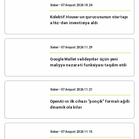
Xəbər • 07 Avqust 2026 18:24
Kolektif House-un qurucusunun startapı
a16z-dən investisiya aldı
Xəbər • 07 Avqust 2026 11:29
Google Wallet valideynlər üçün yeni
maliyyə nəzarəti funksiyası təqdim etdi
Xəbər • 07 Avqust 2026 11:21
OpenAI-ın ilk cihazı "ponçik" formalı ağıllı
dinamik ola bilər
Xəbər • 07 Avqust 2026 11:15