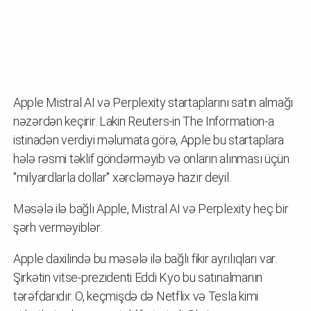
Apple Mistral AI və Perplexity startaplarını satın almağı
nəzərdən keçirir. Lakin Reuters-in The Information-a
istinadən verdiyi məlumata görə, Apple bu startaplara
hələ rəsmi təklif göndərməyib və onların alınması üçün
"milyardlarla dollar" xərcləməyə hazır deyil.
Məsələ ilə bağlı Apple, Mistral AI və Perplexity heç bir
şərh verməyiblər.
Apple daxilində bu məsələ ilə bağlı fikir ayrılıqları var.
Şirkətin vitse-prezidenti Eddi Kyo bu satınalmanın
tərəfdarıdır. O, keçmişdə də Netflix və Tesla kimi