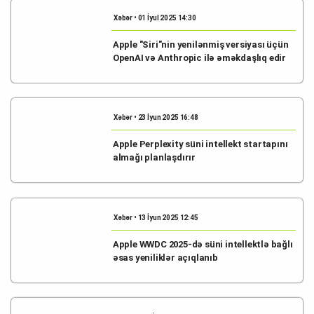
Xəbər • 01 İyul 2025 14:30
Apple "Siri"nin yenilənmiş versiyası üçün
OpenAI və Anthropic ilə əməkdaşlıq edir
Xəbər • 23 İyun 2025 16:48
Apple Perplexity süni intellekt startapını
almağı planlaşdırır
Xəbər • 13 İyun 2025 12:45
Apple WWDC 2025-də süni intellektlə bağlı
əsas yeniliklər açıqlanıb