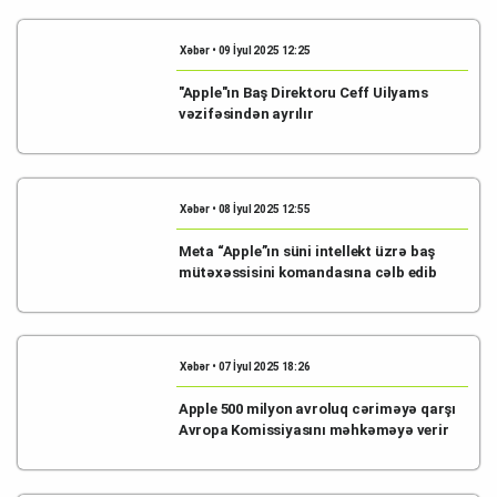
Xəbər • 09 İyul 2025 12:25
"Apple"ın Baş Direktoru Ceff Uilyams
vəzifəsindən ayrılır
Xəbər • 08 İyul 2025 12:55
Meta “Apple”ın süni intellekt üzrə baş
mütəxəssisini komandasına cəlb edib
Xəbər • 07 İyul 2025 18:26
Apple 500 milyon avroluq cəriməyə qarşı
Avropa Komissiyasını məhkəməyə verir