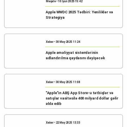
Məqalə • 10 İyun 2025 15:42
Apple WWDC 2025 Tədbiri: Yeniliklər və
Strategiya
Xəbər • 30 May 2025 11:24
Apple əməliyyat sistemlərinin
adlandırılma qaydasını dəyişəcək
Xəbər • 30 May 2025 11:08
“Apple”ın ABŞ App Store-u tətbiqlər və
satışlar vasitəsilə 400 milyard dollar gəlir
əldə edib
Xəbər • 22 May 2025 13:33