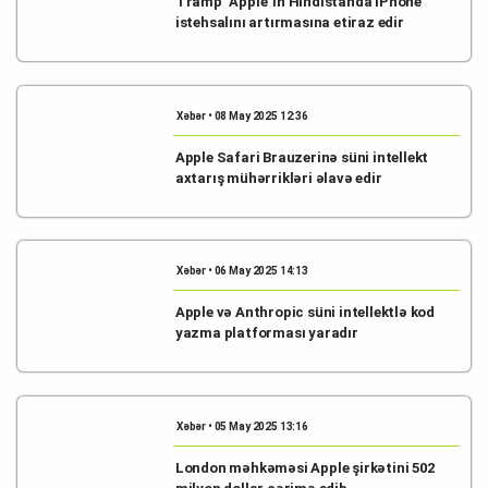
Tramp "Apple"ın Hindistanda iPhone
istehsalını artırmasına etiraz edir
Xəbər • 08 May 2025 12:36
Apple Safari Brauzerinə süni intellekt
axtarış mühərrikləri əlavə edir
Xəbər • 06 May 2025 14:13
Apple və Anthropic süni intellektlə kod
yazma platforması yaradır
Xəbər • 05 May 2025 13:16
London məhkəməsi Apple şirkətini 502