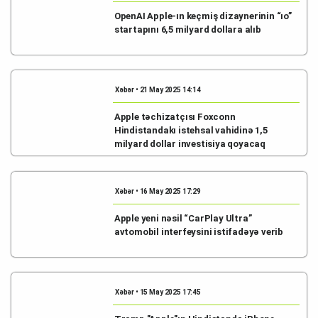
OpenAI Apple-ın keçmiş dizaynerinin “ıo”
startapını 6,5 milyard dollara alıb
Xəbər • 21 May 2025 14:14
Apple təchizatçısı Foxconn
Hindistandakı istehsal vahidinə 1,5
milyard dollar investisiya qoyacaq
Xəbər • 16 May 2025 17:29
Apple yeni nəsil “CarPlay Ultra”
avtomobil interfeysini istifadəyə verib
Xəbər • 15 May 2025 17:45