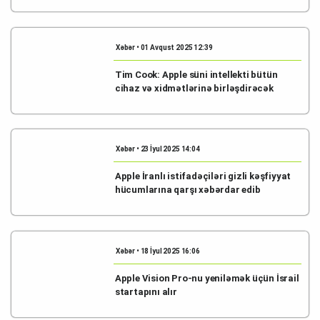
Xəbər • 01 Avqust 2025 12:39
Tim Cook: Apple süni intellekti bütün
cihaz və xidmətlərinə birləşdirəcək
Xəbər • 23 İyul 2025 14:04
Apple İranlı istifadəçiləri gizli kəşfiyyat
hücumlarına qarşı xəbərdar edib
Xəbər • 18 İyul 2025 16:06
Apple Vision Pro-nu yeniləmək üçün İsrail
startapını alır