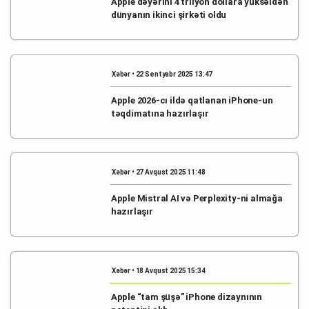
Apple dəyərini 4 trilyon dollara yüksəldən
dünyanın ikinci şirkəti oldu
Xəbər • 22 Sentyabr 2025 13:47
Apple 2026-cı ildə qatlanan iPhone-un
təqdimatına hazırlaşır
Xəbər • 27 Avqust 2025 11:48
Apple Mistral AI və Perplexity-ni almağa
hazırlaşır
Xəbər • 18 Avqust 2025 15:34
Apple “tam şüşə” iPhone dizaynının