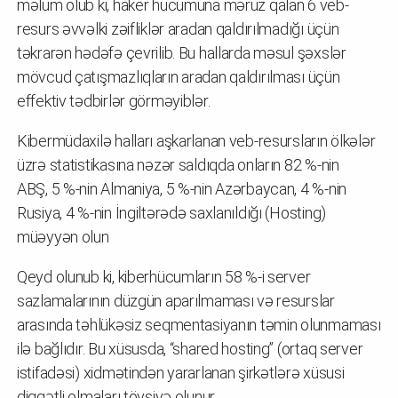
məlum olub ki, haker hücumuna məruz qalan 6 veb-
resurs əvvəlki zəifliklər aradan qaldırılmadığı üçün
təkrarən hədəfə çevrilib. Bu hallarda məsul şəxslər
mövcud çatışmazlıqların aradan qaldırılması üçün
effektiv tədbirlər görməyiblər.
Kibermüdaxilə halları aşkarlanan veb-resursların ölkələr
üzrə statistikasına nəzər saldıqda onların 82 %-nin
ABŞ, 5 %-nin Almaniya, 5 %-nin Azərbaycan, 4 %-nin
Rusiya, 4 %-nin İngiltərədə saxlanıldığı (Hosting)
müəyyən olun
Qeyd olunub ki, kiberhücumların 58 %-i server
sazlamalarının düzgün aparılmaması və resurslar
arasında təhlükəsiz seqmentasiyanın təmin olunmaması
ilə bağlıdır. Bu xüsusda, “shared hosting” (ortaq server
istifadəsi) xidmətindən yararlanan şirkətlərə xüsusi
diqqətli olmaları tövsiyə olunur.