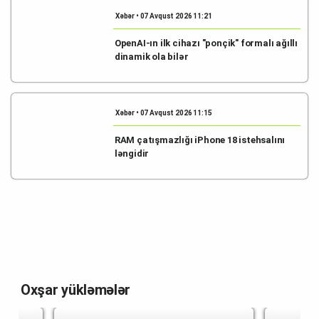
Xəbər • 07 Avqust 2026 11:21
OpenAI-ın ilk cihazı "ponçik" formalı ağıllı
dinamik ola bilər
Xəbər • 07 Avqust 2026 11:15
RAM çatışmazlığı iPhone 18 istehsalını
ləngidir
Oxşar yükləmələr