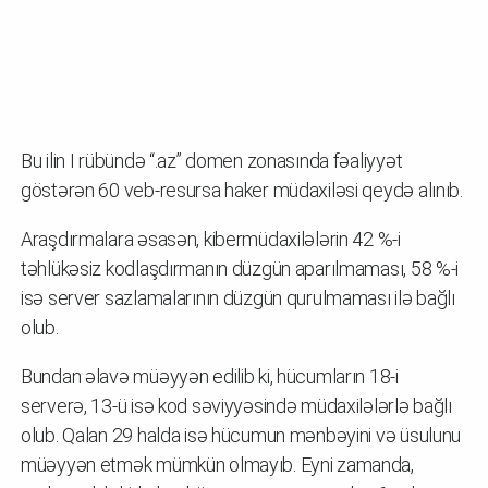
Bu ilin I rübündə “.az” domen zonasında fəaliyyət
göstərən 60 veb-resursa haker müdaxiləsi qeydə alınıb.
Araşdırmalara əsasən, kibermüdaxilələrin 42 %-i
təhlükəsiz kodlaşdırmanın düzgün aparılmaması, 58 %-i
isə server sazlamalarının düzgün qurulmaması ilə bağlı
olub.
Bundan əlavə müəyyən edilib ki, hücumların 18-i
serverə, 13-ü isə kod səviyyəsində müdaxilələrlə bağlı
olub. Qalan 29 halda isə hücumun mənbəyini və üsulunu
müəyyən etmək mümkün olmayıb. Eyni zamanda,