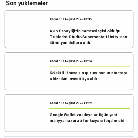
Son yükləmələr
Xəbər • 07 Avqust 2026 18:35
Akın Babayiğitin həmtəsisçisi olduğu
Tripledot Studio Supersonic-i Unity-dən
40 milyon dollara alıb.
Xəbər • 07 Avqust 2026 18:24
Kolektif House-un qurucusunun startapı
a16z-dən investisiya aldı
Xəbər • 07 Avqust 2026 11:29
Google Wallet valideynlər üçün yeni
maliyyə nəzarəti funksiyası təqdim etdi