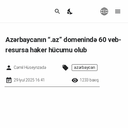
Az
|
EN
Azərbaycanın “.az” domenində 60 veb-
resursa haker hücumu olub
Cəmil Hüseynzadə
azərbaycan
29 İyul 2025 16:41
1233 baxış