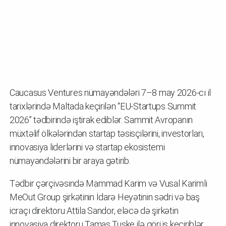
Caucasus Ventures nümayəndələri 7–8 may 2026-cı il
tarixlərində Maltada keçirilən “EU-Startups Summit
2026” tədbirində iştirak ediblər. Sammit Avropanın
müxtəlif ölkələrindən startap təsisçilərini, investorları,
innovasiya liderlərini və startap ekosistemi
nümayəndələrini bir araya gətirib.
Tədbir çərçivəsində Mammad Karim və Vusal Karimli
MeOut Group şirkətinin İdarə Heyətinin sədri və baş
icraçı direktoru Attila Sandor, eləcə də şirkətin
innovasiya direktoru Tamas Tuske ilə görüş keçiriblər.