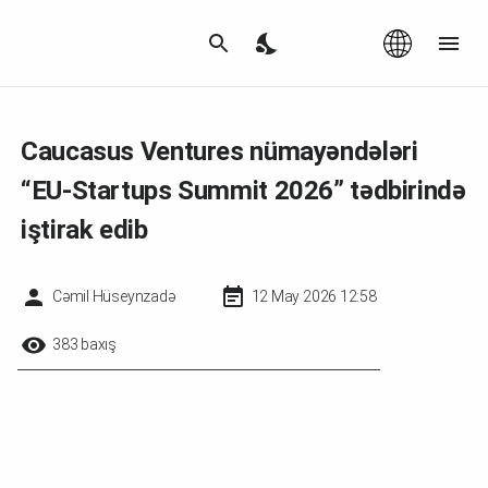
Az
|
EN
Caucasus Ventures nümayəndələri
“EU-Startups Summit 2026” tədbirində
iştirak edib
Cəmil Hüseynzadə
12 May 2026 12:58
383 baxış