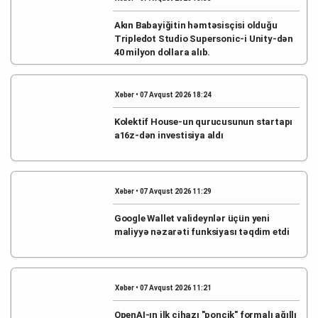
Akın Babayiğitin həmtəsisçisi olduğu
Tripledot Studio Supersonic-i Unity-dən
40 milyon dollara alıb.
Xəbər • 07 Avqust 2026 18:24
Kolektif House-un qurucusunun startapı
a16z-dən investisiya aldı
Xəbər • 07 Avqust 2026 11:29
Google Wallet valideynlər üçün yeni
maliyyə nəzarəti funksiyası təqdim etdi
Xəbər • 07 Avqust 2026 11:21
OpenAI-ın ilk cihazı "ponçik" formalı ağıllı