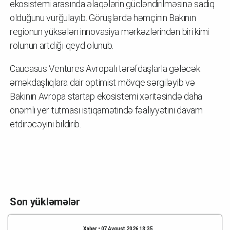
ekosistemi arasında əlaqələrin gücləndirilməsinə sadiq
olduğunu vurğulayıb. Görüşlərdə həmçinin Bakının
regionun yüksələn innovasiya mərkəzlərindən biri kimi
rolunun artdığı qeyd olunub.
Caucasus Ventures Avropalı tərəfdaşlarla gələcək
əməkdaşlıqlara dair optimist mövqe sərgiləyib və
Bakının Avropa startap ekosistemi xəritəsində daha
önəmli yer tutması istiqamətində fəaliyyətini davam
etdirəcəyini bildirib.
Son yükləmələr
Xəbər • 07 Avqust 2026 18:35