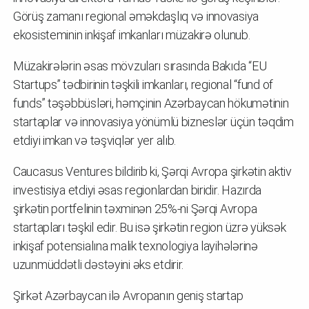
Görüş zamanı regional əməkdaşlıq və innovasiya
ekosisteminin inkişaf imkanları müzakirə olunub.
Müzakirələrin əsas mövzuları sırasında Bakıda “EU
Startups” tədbirinin təşkili imkanları, regional “fund of
funds” təşəbbüsləri, həmçinin Azərbaycan hökumətinin
startaplar və innovasiya yönümlü bizneslər üçün təqdim
etdiyi imkan və təşviqlər yer alıb.
Caucasus Ventures bildirib ki, Şərqi Avropa şirkətin aktiv
investisiya etdiyi əsas regionlardan biridir. Hazırda
şirkətin portfelinin təxminən 25%-ni Şərqi Avropa
startapları təşkil edir. Bu isə şirkətin region üzrə yüksək
inkişaf potensialına malik texnologiya layihələrinə
uzunmüddətli dəstəyini əks etdirir.
Şirkət Azərbaycan ilə Avropanın geniş startap