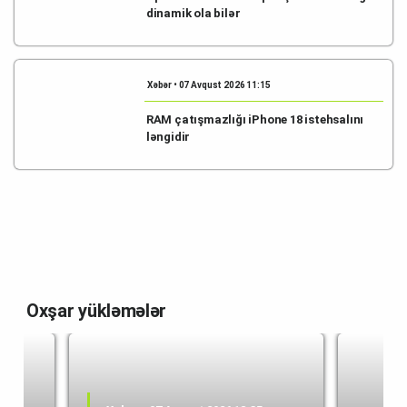
dinamik ola bilər
Xəbər • 07 Avqust 2026 11:15
RAM çatışmazlığı iPhone 18 istehsalını
ləngidir
Oxşar yükləmələr