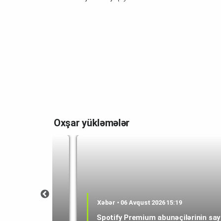
Oxşar yükləmələr
0:59
Xəbər • 06 Avqust 2026 15:19
 avqustda
Spotify Premium abunəçilərinin say