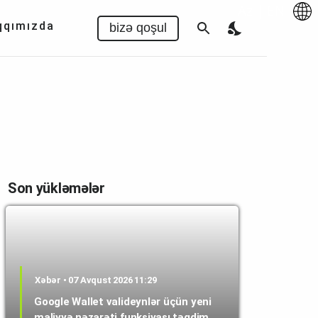
Az
|
EN
qqımızda
bizə qoşul
Son yükləmələr
Xəbər • 07 Avqust 2026 11:29
Google Wallet valideynlər üçün yeni
maliyyə nəzarəti funksiyası təqdim