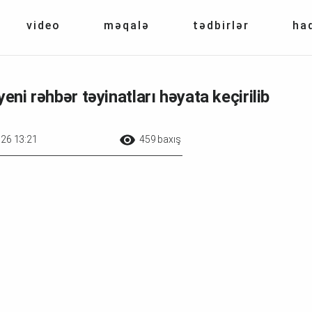
video
məqalə
tədbirlər
ha
ni rəhbər təyinatları həyata keçirilib
026 13:21
459 baxış