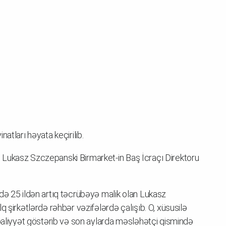
atları həyata keçirilib.
Lukasz Szczepanski Birmarket-in Baş İcraçı Direktoru
də 25 ildən artıq təcrübəyə malik olan Lukasz
q şirkətlərdə rəhbər vəzifələrdə çalışıb. O, xüsusilə
fəaliyyət göstərib və son aylarda məsləhətçi qismində