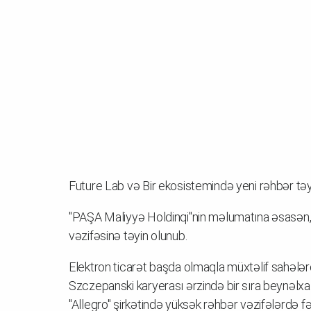
Future Lab və Bir ekosistemində yeni rəhbər təyin
"PAŞA Maliyyə Holdinqi"nin məlumatına əsasən, 
vəzifəsinə təyin olunub.
Elektron ticarət başda olmaqla müxtəlif sahələr
Szczepanski karyerası ərzində bir sıra beynəlxal
"Allegro" şirkətində yüksək rəhbər vəzifələrdə 