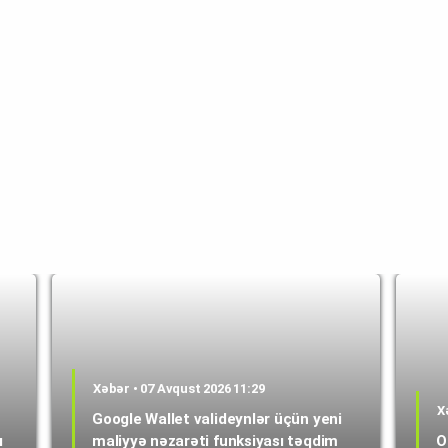
Xəbər • 07 Avqust 2026 11:29
X
Google Wallet valideynlər üçün yeni
ı
maliyyə nəzarəti funksiyası təqdim
O