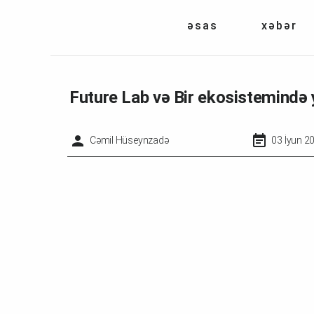
əsas
xəbər
Future Lab və Bir ekosistemində ye
Cəmil Hüseynzadə
03 İyun 2