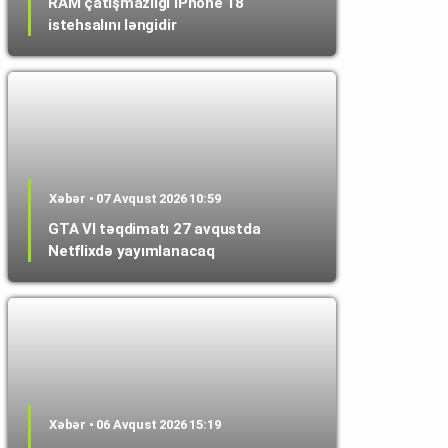
RAM çatışmazlığı iPhone 18
istehsalını ləngidir
Xəbər • 07 Avqust 2026 10:59
GTA VI təqdimatı 27 avqustda
Netflixdə yayımlanacaq
Xəbər • 06 Avqust 2026 15:19