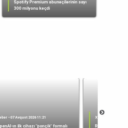
Spotify Premium abunəçilərinin sayı
300 milyonu keçdi
əbər • 07 Avqust 2026 11:21
Xəbər • 07 Avqust 
penAI-ın ilk cihazı "ponçik" formalı
RAM çatışmazlığ