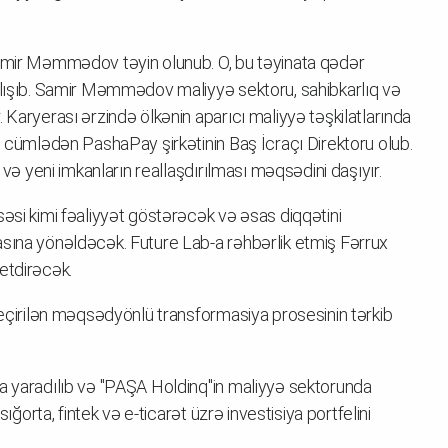
Samir Məmmədov təyin olunub. O, bu təyinata qədər
alışıb. Samir Məmmədov maliyyə sektoru, sahibkarlıq və
 Karyerası ərzində ölkənin aparıcı maliyyə təşkilatlarında
o cümlədən PashaPay şirkətinin Baş İcraçı Direktoru olub.
 və yeni imkanların reallaşdırılması məqsədini daşıyır.
əsi kimi fəaliyyət göstərəcək və əsas diqqətini
asına yönəldəcək. Future Lab-a rəhbərlik etmiş Fərrux
etdirəcək.
keçirilən məqsədyönlü transformasiya prosesinin tərkib
da yaradılıb və "PAŞA Holdinq"in maliyyə sektorunda
sığorta, fintek və e-ticarət üzrə investisiya portfelini