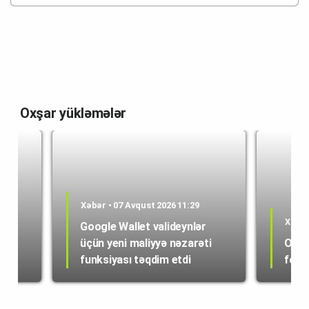
Oxşar yükləmələr
Xəbər • 07 Avqust 2026 11:29
Xəbər
Google Wallet valideynlər
üçün yeni maliyyə nəzarəti
OpenA
funksiyası təqdim etdi
forma