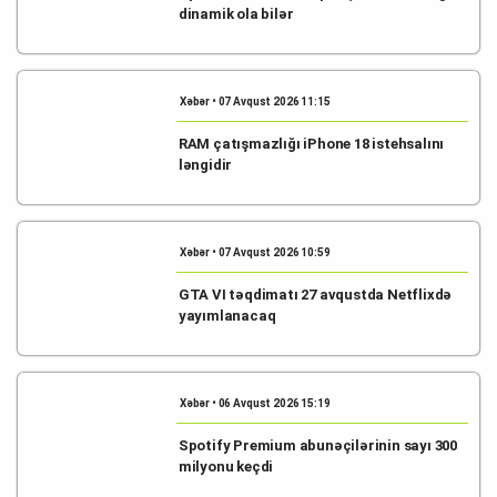
dinamik ola bilər
Xəbər • 07 Avqust 2026 11:15
RAM çatışmazlığı iPhone 18 istehsalını
ləngidir
Xəbər • 07 Avqust 2026 10:59
GTA VI təqdimatı 27 avqustda Netflixdə
yayımlanacaq
Xəbər • 06 Avqust 2026 15:19
Spotify Premium abunəçilərinin sayı 300
milyonu keçdi