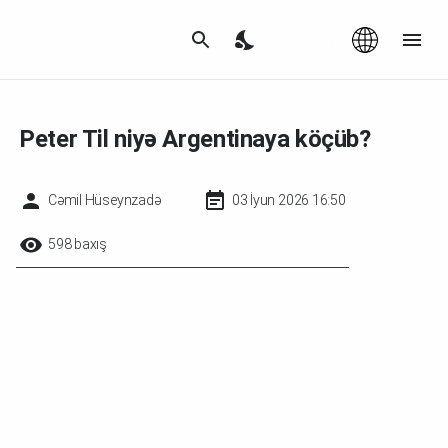
Az
|
EN
Peter Til niyə Argentinaya köçüb?
Cəmil Hüseynzadə
03 İyun 2026 16:50
598 baxış