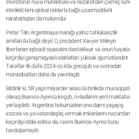
Investorun nüvə müharibəsi və nəzarətdən çıxmış süni
intellekt kimi qlobal risklərlə bağlı uzunmüddətli
narahatlıqları da məlumdur.
Peter Tilin Argentinaya marağı yalnız təhlükəsizlik
amilləri ilə bağlı deyil. O, prezident Xavyer Mileyin
libertarian iqtisadi siyasətini dəstəkləyir və onun həyata
keçirdiyi genişmiqyaslı islahatları yüksək qiymətləndirir.
Tərəflər ilk dəfə 2024-cü ildə görüşüb və sonradan
münasibətləri daha da yaxınlaşıb.
Bildirilir ki, 58 yaşlı milyarder ailəsi ilə birlikdə müvəqqəti
olaraq Buenos-Ayresə köçüb, övladlarını yerli məktəbə
yerləşdirib. Argentina hökumətinin ona daimi yaşayış
icazəsi və ya vətəndaşlıq vermək imkanlarını nəzərdən
keçirdiyi iddia edilsə də, rəsmi Buenos-Ayres bunu
təsdiqləməyib.