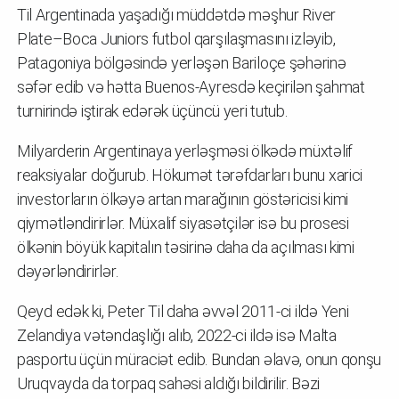
Til Argentinada yaşadığı müddətdə məşhur River
Plate–Boca Juniors futbol qarşılaşmasını izləyib,
Patagoniya bölgəsində yerləşən Bariloçe şəhərinə
səfər edib və hətta Buenos-Ayresdə keçirilən şahmat
turnirində iştirak edərək üçüncü yeri tutub.
Milyarderin Argentinaya yerləşməsi ölkədə müxtəlif
reaksiyalar doğurub. Hökumət tərəfdarları bunu xarici
investorların ölkəyə artan marağının göstəricisi kimi
qiymətləndirirlər. Müxalif siyasətçilər isə bu prosesi
ölkənin böyük kapitalın təsirinə daha da açılması kimi
dəyərləndirirlər.
Qeyd edək ki, Peter Til daha əvvəl 2011-ci ildə Yeni
Zelandiya vətəndaşlığı alıb, 2022-ci ildə isə Malta
pasportu üçün müraciət edib. Bundan əlavə, onun qonşu
Uruqvayda da torpaq sahəsi aldığı bildirilir. Bəzi