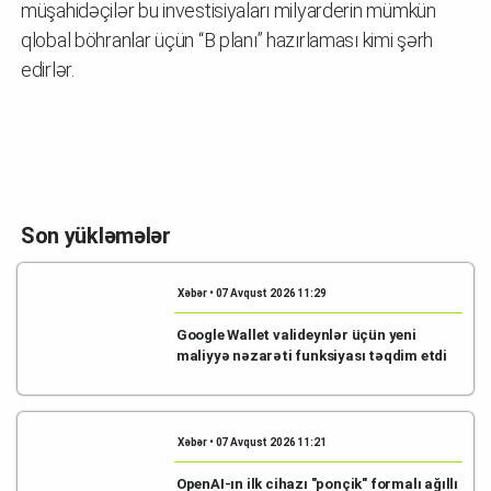
müşahidəçilər bu investisiyaları milyarderin mümkün
qlobal böhranlar üçün “B planı” hazırlaması kimi şərh
edirlər.
Son yükləmələr
Xəbər • 07 Avqust 2026 11:29
Google Wallet valideynlər üçün yeni
maliyyə nəzarəti funksiyası təqdim etdi
Xəbər • 07 Avqust 2026 11:21
OpenAI-ın ilk cihazı "ponçik" formalı ağıllı