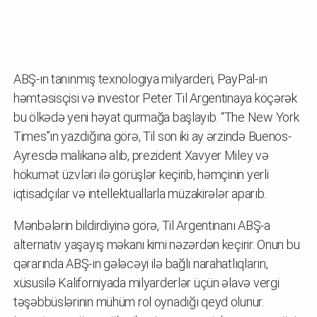
ABŞ-ın tanınmış texnologiya milyarderi, PayPal-ın
həmtəsisçisi və investor Peter Til Argentinaya köçərək
bu ölkədə yeni həyat qurmağa başlayıb. “The New York
Times”ın yazdığına görə, Til son iki ay ərzində Buenos-
Ayresdə malikanə alıb, prezident Xavyer Miley və
hökumət üzvləri ilə görüşlər keçirib, həmçinin yerli
iqtisadçılar və intellektuallarla müzakirələr aparıb.
Mənbələrin bildirdiyinə görə, Til Argentinanı ABŞ-a
alternativ yaşayış məkanı kimi nəzərdən keçirir. Onun bu
qərarında ABŞ-ın gələcəyi ilə bağlı narahatlıqların,
xüsusilə Kaliforniyada milyarderlər üçün əlavə vergi
təşəbbüslərinin mühüm rol oynadığı qeyd olunur.