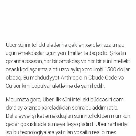
Uber süni intellekt alətlərinə çəkilən xərcləri azaltmaq
üçün əməkdaşlar üçün yeni limitlər tətbiq edib. Şirkətin
qərarına əsasən, hər bir əməkdaş və hər bir süni intellekt
əsaslı kodlaşdırma aləti üzrə aylıq xərc limiti 1500 dollar
olacaq. Bu məhdudiyyət Anthropic-in Claude Code və
Cursor kimi populyar alətlərinə də şamil edilir.
Məlumata görə, Uber illik süni intellekt büdcəsini cəmi
dörd ay ərzində xərclədikdən sonra bu addımı atıb.
Daha əvvəl şirkət əməkdaşları süni intellektdən mümkün
qədər çox istifadə etməyə təşviq edirdi. Uber rəhbərliyi
isə bu texnologiyalara yatırılan vəsaitin real biznes