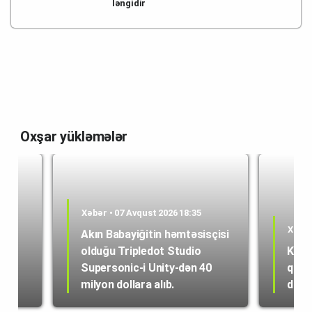
ləngidir
Oxşar yükləmələr
Xəbər • 07 Avqust 2026 18:35
Xəbər
Akın Babayiğitin həmtəsisçisi
olduğu Tripledot Studio
Kole
 18
Supersonic-i Unity-dən 40
quru
milyon dollara alıb.
dən i