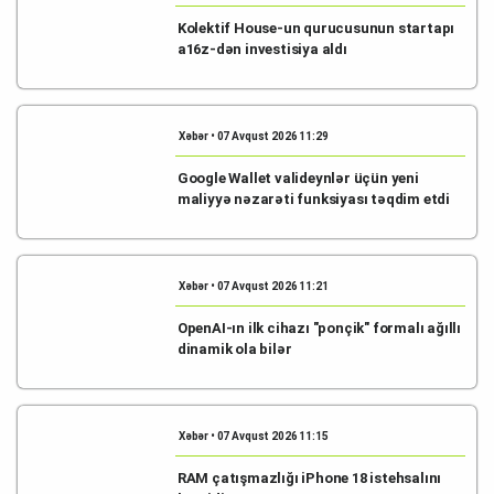
Kolektif House-un qurucusunun startapı
a16z-dən investisiya aldı
Xəbər • 07 Avqust 2026 11:29
Google Wallet valideynlər üçün yeni
maliyyə nəzarəti funksiyası təqdim etdi
Xəbər • 07 Avqust 2026 11:21
OpenAI-ın ilk cihazı "ponçik" formalı ağıllı
dinamik ola bilər
Xəbər • 07 Avqust 2026 11:15
RAM çatışmazlığı iPhone 18 istehsalını