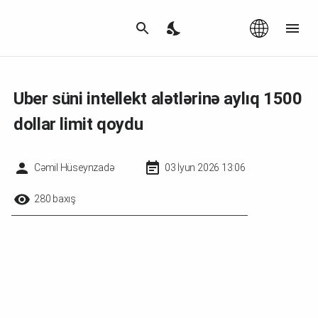
Az
|
EN
Uber süni intellekt alətlərinə aylıq 1500
dollar limit qoydu
Cəmil Hüseynzadə
03 İyun 2026 13:06
280 baxış