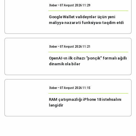
Xəbər • 07 Avqust 2026 11:29
Google Wallet valideynlər üçün yeni
maliyyə nəzarəti funksiyası təqdim etdi
Xəbər • 07 Avqust 2026 11:21
OpenAI-ın ilk cihazı "ponçik" formalı ağıllı
dinamik ola bilər
Xəbər • 07 Avqust 2026 11:15
RAM çatışmazlığı iPhone 18 istehsalını
ləngidir