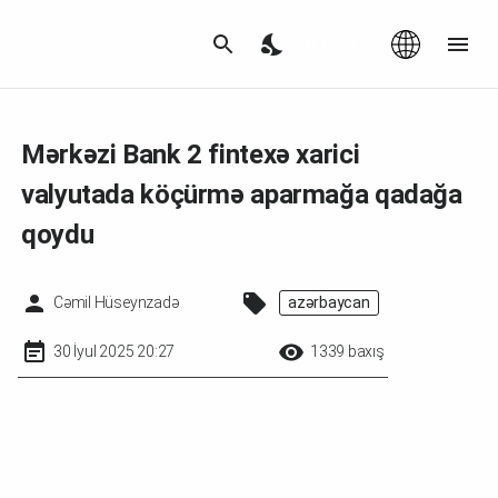
Az
|
EN
Mərkəzi Bank 2 fintexə xarici
valyutada köçürmə aparmağa qadağa
qoydu
Cəmil Hüseynzadə
azərbaycan
30 İyul 2025 20:27
1339 baxış