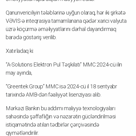
Qanunvericiliyin tələblərinə uyğun olaraq, hər iki şirkətə
VƏVİS-ə inteqrasiya tamamlanana qədər xarici valyuta
üzrə köçürmə əməliyyatlarını dərhal dayandırmaq
barədə göstəriş verilib.
Xatırladaq ki:
“A-Solutions Elektron Pul Təşkilatı” MMC 2024-cü ilin
may ayında,
“Greentek Group” MMC isə 2024-cü il 18 sentyabr
tarixində AMB-dən fəaliyyət lisenziyası alıb.
Mərkəzi Bankın bu addımı maliyyə texnologiyaları
sahəsində şəffaflığın və nəzarətin gücləndirilməsi
istiqamətində atılan tədbirlər çərçivəsində
qiymətləndirilir.