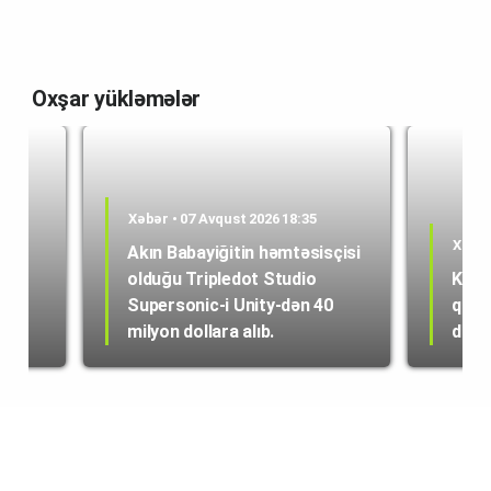
Oxşar yükləmələr
Xəbər • 07 Avqust 2026 18:35
Xəbər
Akın Babayiğitin həmtəsisçisi
olduğu Tripledot Studio
Kole
 18
Supersonic-i Unity-dən 40
quru
milyon dollara alıb.
dən i