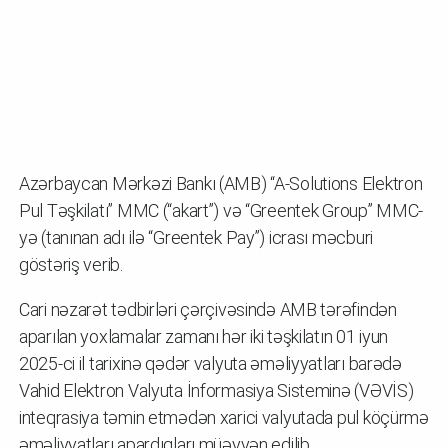
Azərbaycan Mərkəzi Bankı (AMB) “A-Solutions Elektron
Pul Təşkilatı” MMC (“akart”) və “Greentek Group” MMC-
yə (tanınan adı ilə “Greentek Pay”) icrası məcburi
göstəriş verib.
Cari nəzarət tədbirləri çərçivəsində AMB tərəfindən
aparılan yoxlamalar zamanı hər iki təşkilatın 01 iyun
2025-ci il tarixinə qədər valyuta əməliyyatları barədə
Vahid Elektron Valyuta İnformasiya Sisteminə (VƏVİS)
inteqrasiya təmin etmədən xarici valyutada pul köçürmə
əməliyyatları apardıqları müəyyən edilib.