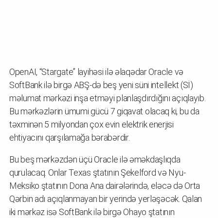
OpenAI, “Stargate” layihəsi ilə əlaqədar Oracle və
SoftBank ilə birgə ABŞ-də beş yeni süni intellekt (Sİ)
məlumat mərkəzi inşa etməyi planlaşdırdığını açıqlayıb.
Bu mərkəzlərin ümumi gücü 7 giqavat olacaq ki, bu da
təxminən 5 milyondan çox evin elektrik enerjisi
ehtiyacını qarşılamağa bərabərdir.
Bu beş mərkəzdən üçü Oracle ilə əməkdaşlıqda
qurulacaq. Onlar Texas ştatının Şekelford və Nyu-
Meksiko ştatının Dona Ana dairələrində, eləcə də Orta
Qərbin adı açıqlanmayan bir yerində yerləşəcək. Qalan
iki mərkəz isə SoftBank ilə birgə Ohayo ştatının