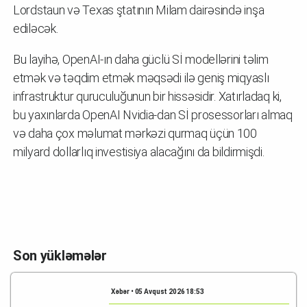
Lordstaun və Texas ştatının Milam dairəsində inşa
ediləcək.
Bu layihə, OpenAI-ın daha güclü Sİ modellərini təlim
etmək və təqdim etmək məqsədi ilə geniş miqyaslı
infrastruktur quruculuğunun bir hissəsidir. Xatırladaq ki,
bu yaxınlarda OpenAI Nvidia-dan Sİ prosessorları almaq
və daha çox məlumat mərkəzi qurmaq üçün 100
milyard dollarlıq investisiya alacağını da bildirmişdi.
Son yükləmələr
Xəbər • 05 Avqust 2026 18:53