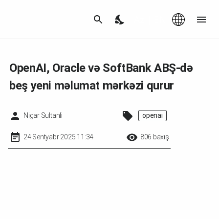
Az
|
EN
OpenAI, Oracle və SoftBank ABŞ-də
beş yeni məlumat mərkəzi qurur
Nigar Sultanli
openai
24 Sentyabr 2025 11:34
806 baxış