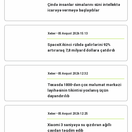
Çində insanlar simalarını süni intellektə
icarəyə verməyə başlayıblar
Xəbər • 05 Avqust 2026 15:13
SpaceX ikinci rübdə gəlirlərini 92%
artıraraq 7,8 milyard dollara çatdırdı
Xəbər • 05 Avqust 2026 12:32
Texasda 1800-dən çox məlumat mərkəzi
layihəsinin tikintisi yoxlanış üçün
dayandırılıb
Xəbər • 05 Avqust 2026 12:25
Xiaomi 3 saniyəyə su qızdıran ağıllı
çaydan təqdim edib