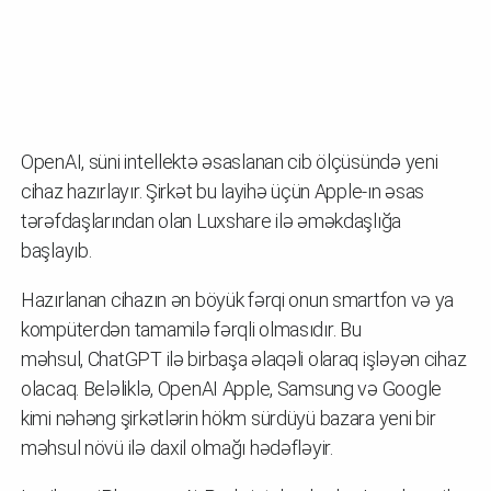
OpenAI, süni intellektə əsaslanan cib ölçüsündə yeni
cihaz hazırlayır. Şirkət bu layihə üçün Apple-ın əsas
tərəfdaşlarından olan Luxshare ilə əməkdaşlığa
başlayıb.
Hazırlanan cihazın ən böyük fərqi onun smartfon və ya
kompüterdən tamamilə fərqli olmasıdır. Bu
məhsul, ChatGPT ilə birbaşa əlaqəli olaraq işləyən cihaz
olacaq. Beləliklə, OpenAI Apple, Samsung və Google
kimi nəhəng şirkətlərin hökm sürdüyü bazara yeni bir
məhsul növü ilə daxil olmağı hədəfləyir.