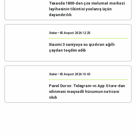
Texasda 1800-dən çox məlumat mərkəzi
layihəsinin tikintisi yoxlanış üçün
dayandırılıb
Xəbər • 05 Avqust 2026 12:25
Xiaomi 3 saniyəyə su qızdıran ağıllı
çaydan təqdim edib
Xəbər • 05 Avqust 2026 10:43
Pavel Durov: Telegram-ın App Store-dan
silinməsi məqsədli hücumun nəticəsi
olub