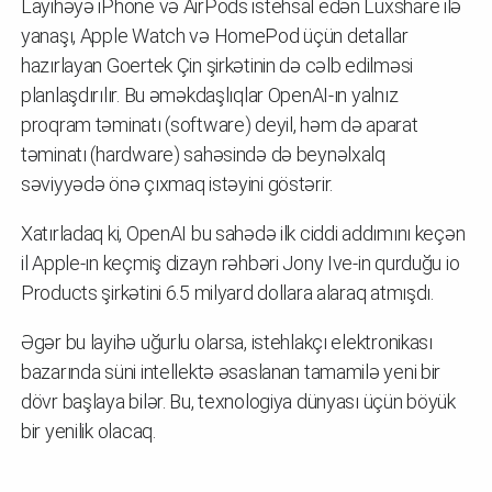
Layihəyə iPhone və AirPods istehsal edən Luxshare ilə
yanaşı, Apple Watch və HomePod üçün detallar
hazırlayan Goertek Çin şirkətinin də cəlb edilməsi
planlaşdırılır. Bu əməkdaşlıqlar OpenAI-ın yalnız
proqram təminatı (software) deyil, həm də aparat
təminatı (hardware) sahəsində də beynəlxalq
səviyyədə önə çıxmaq istəyini göstərir.
Xatırladaq ki, OpenAI bu sahədə ilk ciddi addımını keçən
il Apple-ın keçmiş dizayn rəhbəri Jony Ive-in qurduğu io
Products şirkətini 6.5 milyard dollara alaraq atmışdı.
Əgər bu layihə uğurlu olarsa, istehlakçı elektronikası
bazarında süni intellektə əsaslanan tamamilə yeni bir
dövr başlaya bilər. Bu, texnologiya dünyası üçün böyük
bir yenilik olacaq.