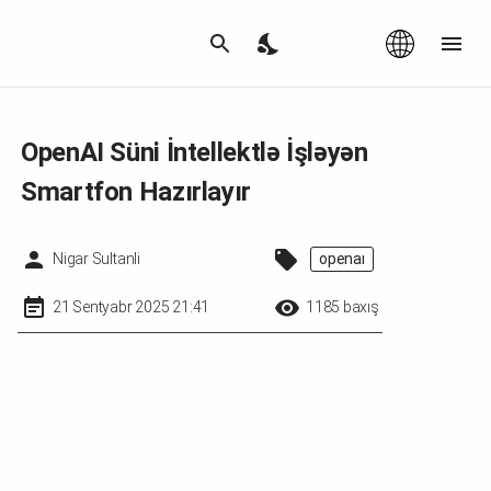
Az
|
EN
OpenAI Süni İntellektlə İşləyən
Smartfon Hazırlayır
Nigar Sultanli
openai
21 Sentyabr 2025 21:41
1185 baxış