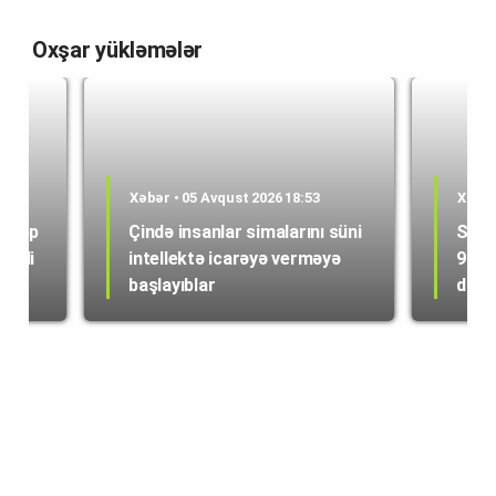
Oxşar yükləmələr
Xəbər • 05 Avqust 2026 18:53
Xəbər
n App
Çində insanlar simalarını süni
Space
sədli
intellektə icarəyə verməyə
92% 
başlayıblar
dolla