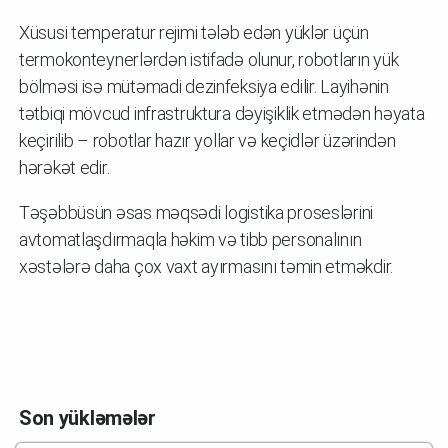
Xüsusi temperatur rejimi tələb edən yüklər üçün
termokonteynerlərdən istifadə olunur, robotların yük
bölməsi isə mütəmadi dezinfeksiya edilir. Layihənin
tətbiqi mövcud infrastruktura dəyişiklik etmədən həyata
keçirilib – robotlar hazır yollar və keçidlər üzərindən
hərəkət edir.
Təşəbbüsün əsas məqsədi logistika proseslərini
avtomatlaşdırmaqla həkim və tibb personalının
xəstələrə daha çox vaxt ayırmasını təmin etməkdir.
Son yükləmələr