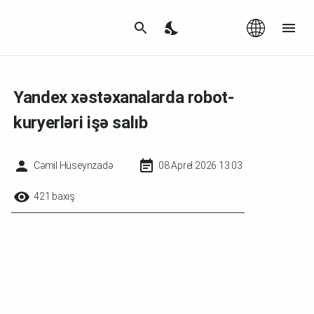
Az
|
EN
Yandex xəstəxanalarda robot-
kuryerləri işə salıb
Cəmil Hüseynzadə
08 Aprel 2026 13:03
421 baxış