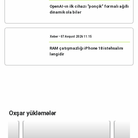
OpenAI-ın ilk cihazı "ponçik" formalı ağıllı
dinamik ola bilər
Xəbər • 07 Avqust 2026 11:15
RAM çatışmazlığı iPhone 18 istehsalını
ləngidir
Oxşar yükləmələr