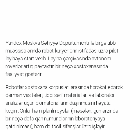
Yandex Moskva Səhiyyə Departamenti ilə birgə tibb
müəssisələrində robot-kuryerlərin istifadəsi üzrə pilot
layihəyə start verib. Layihə çərçivəsində avtonom
roverlər artıq paytaxtın bir neçə xəstəxanasında
fəaliyyət göstərir.
Robotlar xəstəxana korpusları arasında hərəkət edərək
dərman vasitələri, tibbi sərf materialları və laborator
analizlər üçün biomaterialların daşınmasını həyata
keçirir. Onlar həm planlı reyslər (məsələn, gün ərzində
bir neçə dəfə qan nümunələrinin laboratoriyaya
çatdırılması), həm də təcili sifarişlər üzrə işləyir.