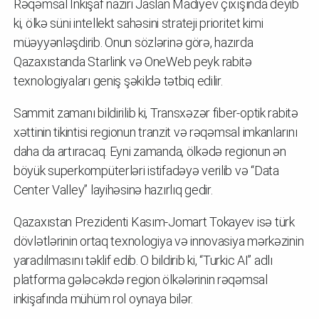
Rəqəmsal İnkişaf naziri Jaslan Madiyev çıxışında deyib
ki, ölkə süni intellekt sahəsini strateji prioritet kimi
müəyyənləşdirib. Onun sözlərinə görə, hazırda
Qazaxıstanda Starlink və OneWeb peyk rabitə
texnologiyaları geniş şəkildə tətbiq edilir.
Sammit zamanı bildirilib ki, Transxəzər fiber-optik rabitə
xəttinin tikintisi regionun tranzit və rəqəmsal imkanlarını
daha da artıracaq. Eyni zamanda, ölkədə regionun ən
böyük superkompüterləri istifadəyə verilib və “Data
Center Valley” layihəsinə hazırlıq gedir.
Qazaxıstan Prezidenti Kasım-Jomart Tokayev isə türk
dövlətlərinin ortaq texnologiya və innovasiya mərkəzinin
yaradılmasını təklif edib. O bildirib ki, “Turkic AI” adlı
platforma gələcəkdə region ölkələrinin rəqəmsal
inkişafında mühüm rol oynaya bilər.