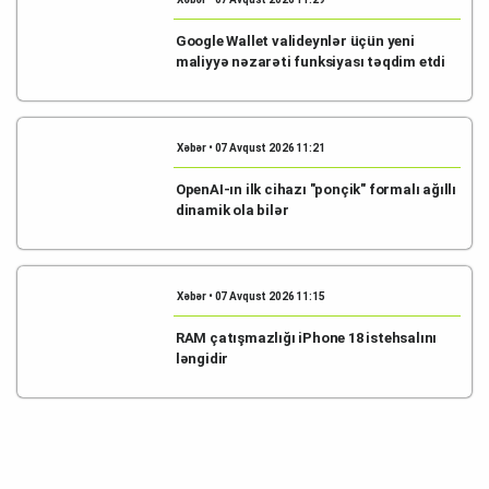
Google Wallet valideynlər üçün yeni
maliyyə nəzarəti funksiyası təqdim etdi
Xəbər • 07 Avqust 2026 11:21
OpenAI-ın ilk cihazı "ponçik" formalı ağıllı
dinamik ola bilər
Xəbər • 07 Avqust 2026 11:15
RAM çatışmazlığı iPhone 18 istehsalını
ləngidir