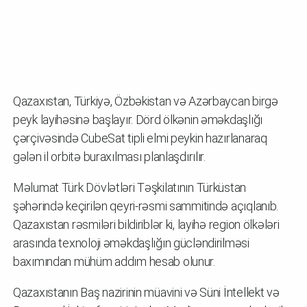
Qazaxıstan, Türkiyə, Özbəkistan və Azərbaycan birgə
peyk layihəsinə başlayır. Dörd ölkənin əməkdaşlığı
çərçivəsində CubeSat tipli elmi peykin hazırlanaraq
gələn il orbitə buraxılması planlaşdırılır.
Məlumat Türk Dövlətləri Təşkilatının Türküstan
şəhərində keçirilən qeyri-rəsmi sammitində açıqlanıb.
Qazaxıstan rəsmiləri bildiriblər ki, layihə region ölkələri
arasında texnoloji əməkdaşlığın gücləndirilməsi
baxımından mühüm addım hesab olunur.
Qazaxıstanın Baş nazirinin müavini və Süni İntellekt və