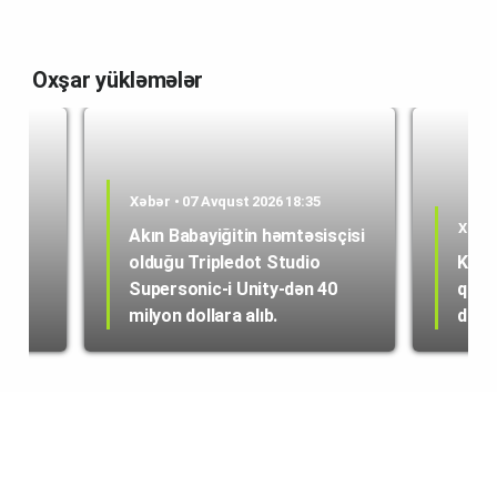
Oxşar yükləmələr
Xəbər • 07 Avqust 2026 18:35
Xəbər
Akın Babayiğitin həmtəsisçisi
olduğu Tripledot Studio
Kole
 18
Supersonic-i Unity-dən 40
quru
milyon dollara alıb.
dən i