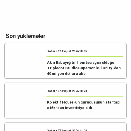
Son yükləmələr
Xəbər • 07 Avqust 2026 18:35
Akın Babayiğitin həmtəsisçisi olduğu
Tripledot Studio Supersonic-i Unity-dən
40 milyon dollara alıb.
Xəbər • 07 Avqust 2026 18:24
Kolektif House-un qurucusunun startapı
a16z-dən investisiya aldı
Xəbər • 07 Avqust 2026 11:29