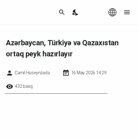
Az
|
EN
Azərbaycan, Türkiyə və Qazaxıstan
ortaq peyk hazırlayır
Cəmil Hüseynzadə
16 May 2026 14:29
432 baxış