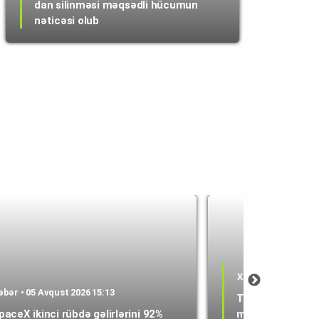
dan silinməsi məqsədli hücumun
nəticəsi olub
Xəbər • 05 Avqust 
əbər • 05 Avqust 2026 15:13
Texasda 1800-d
paceX ikinci rübdə gəlirlərini 92%
mərkəzi layihəsin