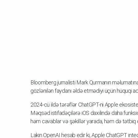
Bloomberg jurnalisti Mark Qurmanın məlumatına g
gözlənilən faydanı əldə etmədiyi üçün hüquqi ad
2024-cü ildə tərəflər ChatGPT-ni Apple ekosiste
Məqsəd istifadəçilərə iOS daxilində daha funksi
həm cavablar və şəkillər yarada, həm də tətbiq da
Lakin OpenAI hesab edir ki, Apple ChatGPT inteq