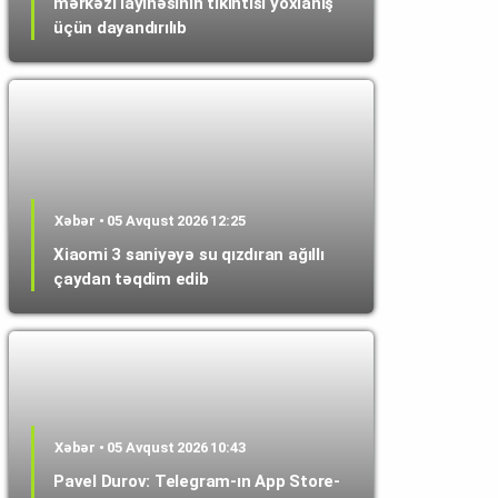
mərkəzi layihəsinin tikintisi yoxlanış
üçün dayandırılıb
Xəbər • 05 Avqust 2026 12:25
Xiaomi 3 saniyəyə su qızdıran ağıllı
çaydan təqdim edib
Xəbər • 05 Avqust 2026 10:43
Pavel Durov: Telegram-ın App Store-