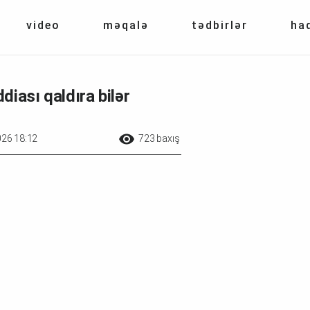
video
məqalə
tədbirlər
ha
iası qaldıra bilər
26 18:12
723 baxış