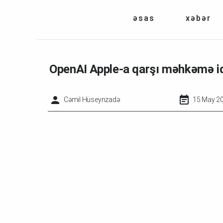
əsas
xəbər
OpenAI Apple-a qarşı məhkəmə idd
Cəmil Hüseynzadə
15 May 20