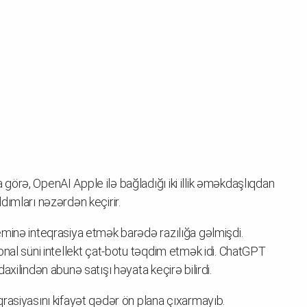
örə, OpenAI Apple ilə bağladığı iki illik əməkdaşlıqdan
dımları nəzərdən keçirir.
minə inteqrasiya etmək barədə razılığa gəlmişdi.
onal süni intellekt çat-botu təqdim etmək idi. ChatGPT
xilindən abunə satışı həyata keçirə bilirdi.
rasiyasını kifayət qədər ön plana çıxarmayıb.