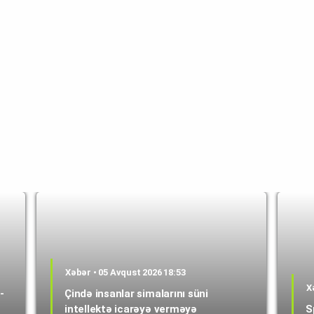
Xəbər • 05 Avqust 2026 18:53
X
-
Çində insanlar simalarını süni
intellektə icarəyə verməyə
S