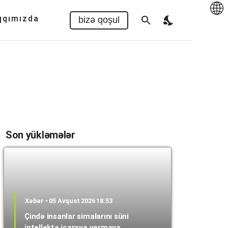
Az
|
EN
qqımızda
bizə qoşul
Son yükləmələr
Xəbər • 05 Avqust 2026 18:53
Çində insanlar simalarını süni
intellektə icarəyə verməyə