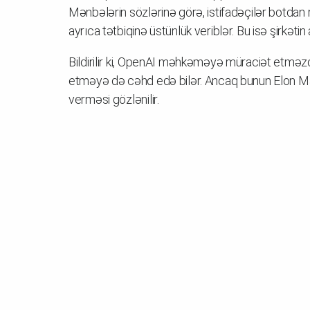
Mənbələrin sözlərinə görə, istifadəçilər botdan
ayrıca tətbiqinə üstünlük veriblər. Bu isə şirkəti
Bildirilir ki, OpenAI məhkəməyə müraciət etm
etməyə də cəhd edə bilər. Ancaq bunun Elon M
verməsi gözlənilir.