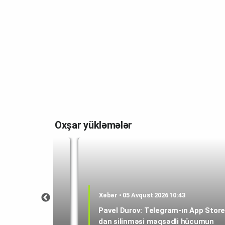
Oxşar yükləmələr
Xəbər • 05 Avqust 2026 10:43
2:25
Pavel Durov: Telegram-ın App Store
qızdıran ağıllı
dan silinməsi məqsədli hücumun