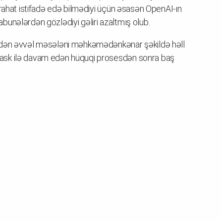
 rahat istifadə edə bilmədiyi üçün əsasən OpenAI-ın
n abunələrdən gözlədiyi gəliri azaltmış olub.
əzdən əvvəl məsələni məhkəmədənkənar şəkildə həll
ask ilə davam edən hüquqi prosesdən sonra baş