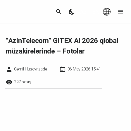
Az
|
EN
“AzInTelecom” GITEX AI 2026 qlobal
müzakirələrində – Fotolar
Cəmil Hüseynzadə
06 May 2026 15:41
297 baxış