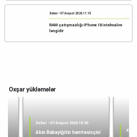
Xəbər • 07 Avqust 2026 11:15
RAM çatışmazlığı iPhone 18 istehsalını
ləngidir
Oxşar yükləmələr
Xəbər • 07 Avqust 2026 18:35
Xəbər
Akın Babayiğitin həmtəsisçisi