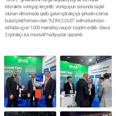
interaktiv vorkşop keçirilib. Vorkşopun sonunda təşkil
olunan viktorinada qalib gələn iştirakçıya şirkətin ictimai
bulud platforması olan “AZINCLOUD” xidmətlərindən
istifadə üçün 1000 manatlıq vauçer təqdim edilib. Əlavə
2 iştirakçı isə müxtəlif hədiyyələr qazanıb.