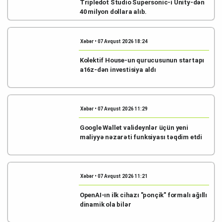
Tripledot Studio Supersonic-i Unity-dən
40 milyon dollara alıb.
Xəbər • 07 Avqust 2026 18:24
Kolektif House-un qurucusunun startapı
a16z-dən investisiya aldı
Xəbər • 07 Avqust 2026 11:29
Google Wallet valideynlər üçün yeni
maliyyə nəzarəti funksiyası təqdim etdi
Xəbər • 07 Avqust 2026 11:21
OpenAI-ın ilk cihazı "ponçik" formalı ağıllı
dinamik ola bilər