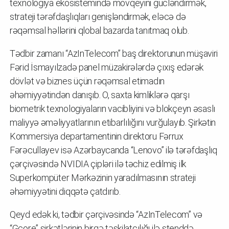
texnologiya ekosistemində mövqeyini gücləndirmək,
strateji tərəfdaşlıqları genişləndirmək, eləcə də
rəqəmsal həllərini qlobal bazarda tanıtmaq olub.
Tədbir zamanı “AzInTelecom” baş direktorunun müşaviri
Fərid İsmayılzadə panel müzakirələrdə çıxış edərək
dövlət və biznes üçün rəqəmsal etimadın
əhəmiyyətindən danışıb. O, saxta kimliklərə qarşı
biometrik texnologiyaların vacibliyini və blokçeyn əsaslı
maliyyə əməliyyatlarının etibarlılığını vurğulayıb. Şirkətin
Kommersiya departamentinin direktoru Fərrux
Fərəcullayev isə Azərbaycanda “Lenovo” ilə tərəfdaşlıq
çərçivəsində NVIDIA çipləri ilə təchiz edilmiş ilk
Superkompüter Mərkəzinin yaradılmasının strateji
əhəmiyyətini diqqətə çatdırıb.
Qeyd edək ki, tədbir çərçivəsində “AzInTelecom” və
“Gcore” şirkətlərinin birgə təşkilatçılığı ilə stenddə