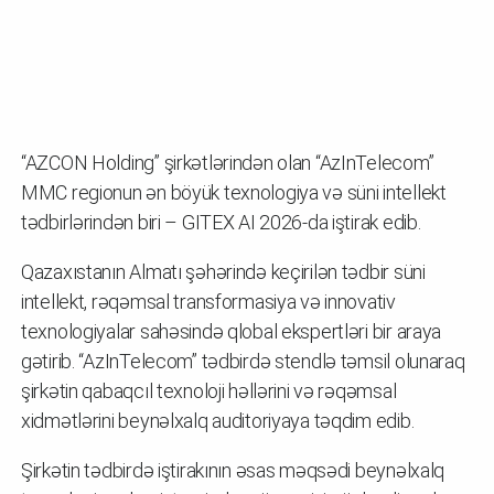
“AZCON Holding” şirkətlərindən olan “AzInTelecom”
MMC regionun ən böyük texnologiya və süni intellekt
tədbirlərindən biri – GITEX AI 2026-da iştirak edib.
Qazaxıstanın Almatı şəhərində keçirilən tədbir süni
intellekt, rəqəmsal transformasiya və innovativ
texnologiyalar sahəsində qlobal ekspertləri bir araya
gətirib. “AzInTelecom” tədbirdə stendlə təmsil olunaraq
şirkətin qabaqcıl texnoloji həllərini və rəqəmsal
xidmətlərini beynəlxalq auditoriyaya təqdim edib.
Şirkətin tədbirdə iştirakının əsas məqsədi beynəlxalq